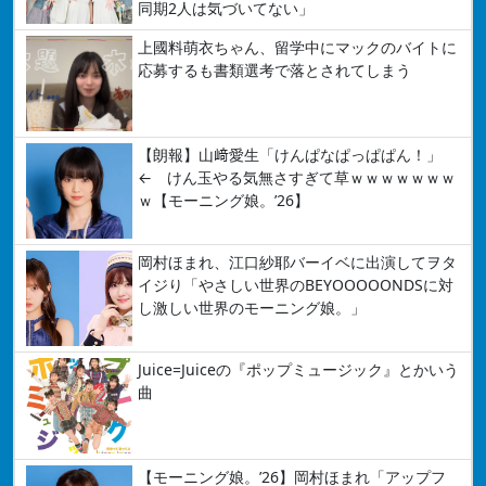
同期2人は気づいてない」
上國料萌衣ちゃん、留学中にマックのバイトに
応募するも書類選考で落とされてしまう
【朗報】山﨑愛生「けんぱなぱっぱぱん！」
← けん玉やる気無さすぎて草ｗｗｗｗｗｗｗ
ｗ【モーニング娘。’26】
岡村ほまれ、江口紗耶バーイベに出演してヲタ
イジり「やさしい世界のBEYOOOOONDSに対
し激しい世界のモーニング娘。」
Juice=Juiceの『ポップミュージック』とかいう
曲
【モーニング娘。’26】岡村ほまれ「アップフ