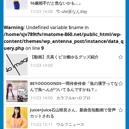
16歳相手だと危ないかも…」
11/23 14:08
℃-ute派なんday
Warning
: Undefined variable $name in
/home/sjv789tfv/matome-860.net/public_html/wp-
content/themes/wp_antenna_post/instance/data_q
uery.php
on line
9
【動画】天高くビヨ燃ゆるグッズ紹介
11/23 14:00
BEYOOOOONDS一岡伶奈伶奈「魚の漢字ってな
んで魚へんがついてるんですかね？」
11/23 14:00
カラフルxハロプロ
Juice=Juice石山咲良さん、新曲告知動画で音声
カットされる
11/23 13:11
ウルフニュース