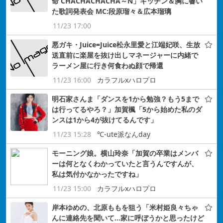
命 CHACHACHACHA～N」キッチン＆胸に響い
た歌詞発表会 MC:段原瑠々＆広本瑠璃
11/23 17:00
悪ガキ・Juice=Juice松永里愛と江端妃咲、生放
送直前に楽屋を抜け出しマネージャーに内緒で
ラーメン屋に行き何食わぬ顔で帰還
11/23 16:00
カラフルxハロプロ
明石家さんま「ダンスを1から勉強？もう5まで
は行ってるやろ？」加賀楓「5から始めた私のダ
ンスは1から4が抜けてるんです」
11/23 15:28
℃-ute派なんday
モーニング娘。横山玲奈「加賀の卒業はメンバ
ーは何となくわかっていたと言うんですんが、
私は気付かなかったですね」
11/23 15:00
カラフルxハロプロ
岸本ゆめの、北原ももを狙う「米村姫良々ちゃ
んに連絡先を聞いて…家に呼ぼうかと思ったけど