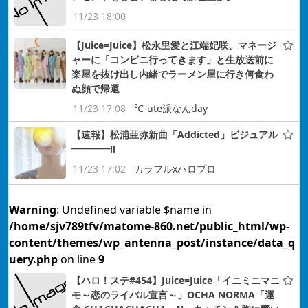
11/23 18:00
【Juice=Juice】松永里愛と江端妃咲、マネージ
ャーに「コンビニ行ってきます」と生放送前に
楽屋を抜け出し内緒でラーメン屋に行き何食わ
ぬ顔で帰還
11/23 17:08
℃-ute派なんday
【速報】松浦亜弥新曲「Addicted」ビジュアル
━━━━!!
11/23 17:02
カラフルxハロプロ
Warning
: Undefined variable $name in
/home/sjv789tfv/matome-860.net/public_html/wp-
content/themes/wp_antenna_post/instance/data_q
uery.php
on line
9
【ハロ！ステ#454】Juice=Juice「イニミニマニ
モ～恋のライバル宣言～」OCHA NORMA「運