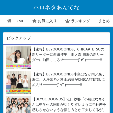
ハロネタあんてな
HOME
お気に入り
ランキング
まとめ
ピックアップ
【速報】BEYOOOOONDS、CHICA#TETSUの
新リーダーに西田汐里、雨ノ森 川海の新リー
ダーに前田こころｷﾀ━━━━(ﾟ∀ﾟ)━━━━!!
【速報】BEYOOOOONDS小島はなが雨ノ森 川
海に、大坪茉乃と杉山結菜がCHICA#TETSUに
加入ｷﾀ━━━━(ﾟ∀ﾟ)━━━━!!
【BEYOOOOONDS】江口紗耶「小島はなちゃ
んは中学生の同期が話しやすいように年齢差を
感じさせないような接し方とか工夫してるが、