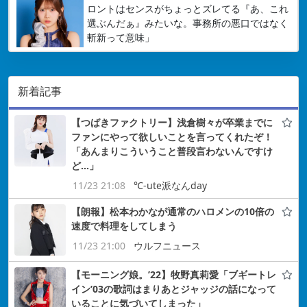
ロントはセンスがちょっとズレてる『あ、これ
選ぶんだぁ』みたいな。事務所の悪口ではなく
斬新って意味」
新着記事
【つばきファクトリー】浅倉樹々が卒業までに
ファンにやって欲しいことを言ってくれたぞ！
「あんまりこういうこと普段言わないんですけ
ど…」
11/23 21:08
℃-ute派なんday
【朗報】松本わかなが通常のハロメンの10倍の
速度で料理をしてしまう
11/23 21:00
ウルフニュース
【モーニング娘。’22】牧野真莉愛「ブギートレ
イン’03の歌詞はまりあとジャッジの話になって
いることに気づいてしまった」