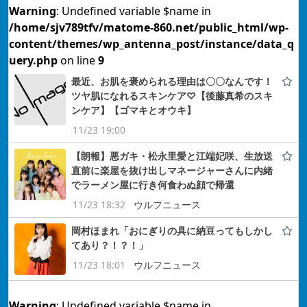
Warning
: Undefined variable $name in
/home/sjv789tfv/matome-860.net/public_html/wp-
content/themes/wp_antenna_post/instance/data_q
uery.php
on line
9
最近、お肌を褒められる理由は〇〇なんです！
ツヤ肌になれるスキンケア♡【後藤真希のスキ
ンケア】【ゴマキとオウキ】
11/23 19:00
【朗報】悪ガキ・松永里愛と江端妃咲、生放送
直前に楽屋を抜け出しマネージャーさんに内緒
でラーメン屋に行き何食わぬ顔で帰還
11/23 18:32
ウルフニュース
岡村ほまれ「おにぎりの具に納豆ってもしかし
てあり？！？！」
11/23 18:01
ウルフニュース
Warning
: Undefined variable $name in