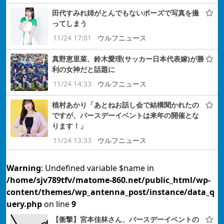
田代すみれ姉がとんでもないポーズで写真を撮
ってしまう
11/24 17:01
ウルフニュース
真野恵里菜、鈴木愛理(サッカー日本代表嫁)が勝
利の女神だと話題に
11/24 14:33
ウルフニュース
植村あかり「あとねお話し会で結構聞かれたの
ですが、バースデーイベントは来年の開催とな
ります！」
11/24 13:33
ウルフニュース
Warning
: Undefined variable $name in
/home/sjv789tfv/matome-860.net/public_html/wp-
content/themes/wp_antenna_post/instance/data_q
uery.php
on line
9
【衝撃】宮本佳林さん、バースデーイベントの