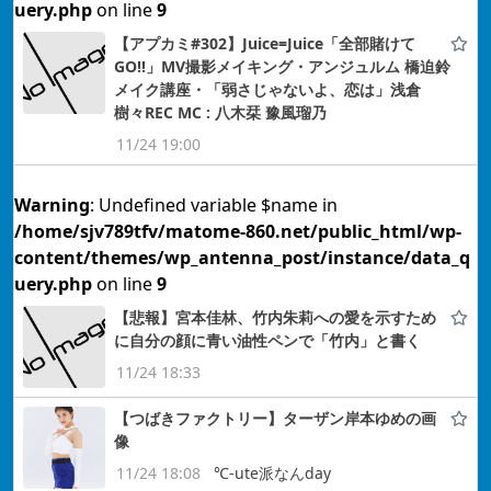
uery.php
on line
9
【アプカミ#302】Juice=Juice「全部賭けて
GO!!」MV撮影メイキング・アンジュルム 橋迫鈴
メイク講座・「弱さじゃないよ、恋は」浅倉
樹々REC MC : 八木栞 豫風瑠乃
11/24 19:00
Warning
: Undefined variable $name in
/home/sjv789tfv/matome-860.net/public_html/wp-
content/themes/wp_antenna_post/instance/data_q
uery.php
on line
9
【悲報】宮本佳林、竹内朱莉への愛を示すため
に自分の顔に青い油性ペンで「竹内」と書く
11/24 18:33
【つばきファクトリー】ターザン岸本ゆめの画
像
11/24 18:08
℃-ute派なんday