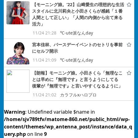
【モーニング娘。’22】山﨑愛生の理想的な生活
スタイルに北川莉央と小田さくらが感銘「１番
人間として正しい」「人間の内側から出て来る
活力」
11/24 21:28
℃-ute派なんday
宮本佳林、バースデーイベントのセトリを事前
にセルフ開示
11/24 21:09
℃-ute派なんday
【朗報】モーニング娘。小田さくら「無理なこ
とは早めに『無理です』と言うようにしてる
後輩が『無理です』と言いやすくなるように」
11/24 21:02
カラフルxハロプロ
Warning
: Undefined variable $name in
/home/sjv789tfv/matome-860.net/public_html/wp-
content/themes/wp_antenna_post/instance/data_q
uery.php
on line
9