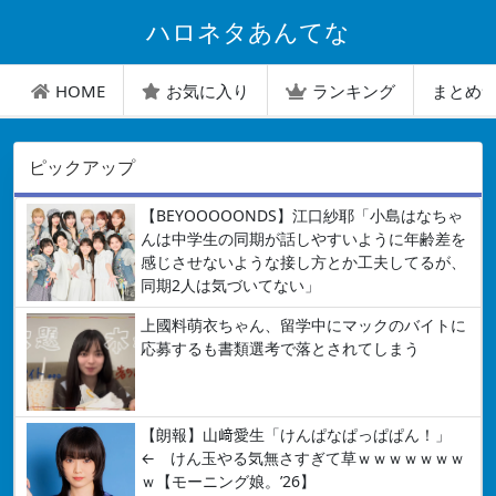
ハロネタあんてな
HOME
お気に入り
ランキング
まとめ
ピックアップ
【BEYOOOOONDS】江口紗耶「小島はなちゃ
んは中学生の同期が話しやすいように年齢差を
感じさせないような接し方とか工夫してるが、
同期2人は気づいてない」
上國料萌衣ちゃん、留学中にマックのバイトに
応募するも書類選考で落とされてしまう
【朗報】山﨑愛生「けんぱなぱっぱぱん！」
← けん玉やる気無さすぎて草ｗｗｗｗｗｗｗ
ｗ【モーニング娘。’26】