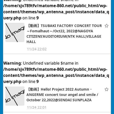
/home/sjv789tfv/matome-860.net/public_html/wp-
content/themes/wp_antenna_post/instance/data_q
uery.php
on line
9
【動画】TSUBAKI FACTORY CONCERT TOUR
～Fomalhaut～/Oct22, 2022@NAGOYA
CITIZENS’AUDITORIUM(NTK HALL)VILLAGE
HALL
11/24 22:02
Warning
: Undefined variable $name in
/home/sjv789tfv/matome-860.net/public_html/wp-
content/themes/wp_antenna_post/instance/data_q
uery.php
on line
9
【動画】Hello! Project 2022 Autumn・
ANGERME concert tour angel and smile /
October 22,2022@SENDAI SUNPLAZA
11/24 22:01