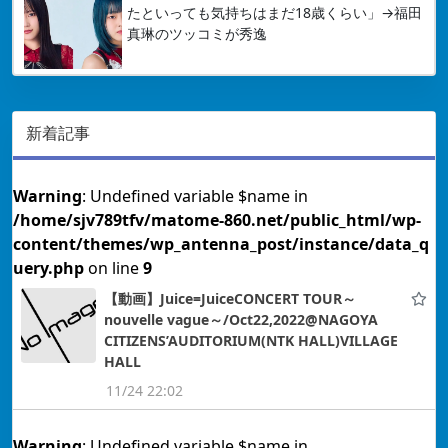
たといっても気持ちはまだ18歳くらい」→福田
真琳のツッコミが秀逸
新着記事
Warning
: Undefined variable $name in
/home/sjv789tfv/matome-860.net/public_html/wp-
content/themes/wp_antenna_post/instance/data_q
uery.php
on line
9
【動画】Juice=JuiceCONCERT TOUR～
nouvelle vague～/Oct22,2022@NAGOYA
CITIZENS’AUDITORIUM(NTK HALL)VILLAGE
HALL
11/24 22:02
Warning
: Undefined variable $name in