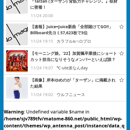
『Tarzan (ターザン) 背筋力チャレンジ。』取材
に密着！
11/24 20:00
【速報】Juice=Juice新曲「全部賭けてGO!!」
Billboard先ヨミ57,623枚で3位
11/24 19:15
カラフルxハロプロ
【モーニング娘。’22】加賀楓卒業後にショート
カット担当になりそうなメンバーといえば誰？
11/24 19:07
℃-ute派なんday
【画像】岸本ゆめのが「ターザン」に掲載され
た結果
11/24 19:02
ウルフニュース
Warning
: Undefined variable $name in
/home/sjv789tfv/matome-860.net/public_html/wp-
content/themes/wp_antenna_post/instance/data_q