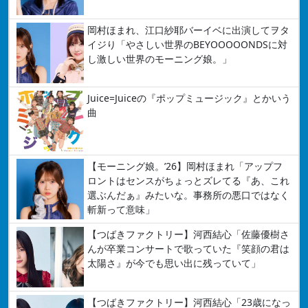
岡村ほまれ、江口紗耶バーイベに出演してヲタ
イジり「やさしい世界のBEYOOOOONDSに対
し激しい世界のモーニング娘。」
Juice=Juiceの『ポップミュージック』とかいう
曲
【モーニング娘。’26】岡村ほまれ「アップフ
ロントはセンスがちょっとズレてる『あ、これ
選ぶんだぁ』みたいな。事務所の悪口ではなく
斬新って意味」
【つばきファクトリー】河西結心「佐藤優樹さ
んが卒業コンサートで歌っていた『笑顔の君は
太陽さ』が今でも思い出に残っていて」
【つばきファクトリー】河西結心「23歳になっ