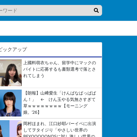
ピックアップ
上國料萌衣ちゃん、留学中にマックの
バイトに応募するも書類選考で落とさ
れてしまう
【朗報】山﨑愛生「けんぱなぱっぱぱ
ん！」 ← けん玉やる気無さすぎて
草ｗｗｗｗｗｗｗｗ【モーニング
娘。’26】
岡村ほまれ、江口紗耶バーイベに出演
してヲタイジり「やさしい世界の
BEYOOOOONDSに対し激しい世界の