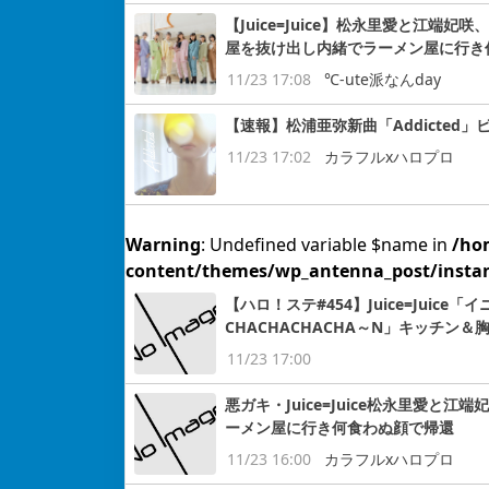
【Juice=Juice】松永里愛と江
屋を抜け出し内緒でラーメン屋に行き
11/23 17:08
℃-ute派なんday
【速報】松浦亜弥新曲「Addicted」
11/23 17:02
カラフルxハロプロ
Warning
: Undefined variable $name in
/ho
content/themes/wp_antenna_post/insta
【ハロ！ステ#454】Juice=Juic
CHACHACHACHA～N」キッチン
11/23 17:00
悪ガキ・Juice=Juice松永里愛
ーメン屋に行き何食わぬ顔で帰還
11/23 16:00
カラフルxハロプロ