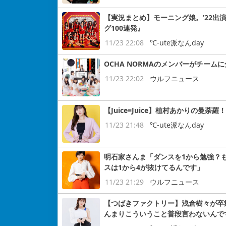
【実況まとめ】モーニング娘。’22出
グ100連発』
11/23 22:08
℃-ute派なんday
OCHA NORMAのメンバーがチーム
11/23 22:02
ウルフニュース
【Juice=Juice】植村あかりの曼荼羅
11/23 21:48
℃-ute派なんday
明石家さんま「ダンスを1から勉強？
スは1から4が抜けてるんです」
11/23 21:29
ウルフニュース
【つばきファクトリー】浅倉樹々が卒
んまりこういうこと普段言わないんで