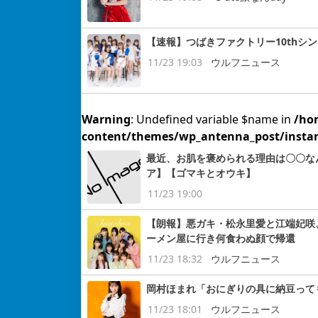
【速報】つばきファクトリー10thシン
11/23 19:03
ウルフニュース
Warning
: Undefined variable $name in
/ho
content/themes/wp_antenna_post/insta
最近、お肌を褒められる理由は〇〇な
ア】【ゴマキとオウキ】
11/23 19:00
【朗報】悪ガキ・松永里愛と江端妃咲
ーメン屋に行き何食わぬ顔で帰還
11/23 18:32
ウルフニュース
岡村ほまれ「おにぎりの具に納豆って
11/23 18:01
ウルフニュース