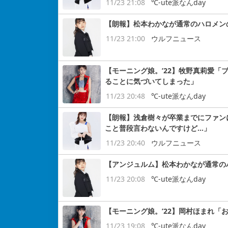
11/23 21:08
℃-ute派なんday
【朗報】松本わかなが通常のハロメン
11/23 21:00
ウルフニュース
【モーニング娘。’22】牧野真莉愛「
ることに気づいてしまった」
11/23 20:48
℃-ute派なんday
【朗報】浅倉樹々が卒業までにファン
こと普段言わないんですけど…」
11/23 20:40
ウルフニュース
【アンジュルム】松本わかなが通常の
11/23 20:08
℃-ute派なんday
【モーニング娘。’22】岡村ほまれ「
11/23 19:08
℃-ute派なんday