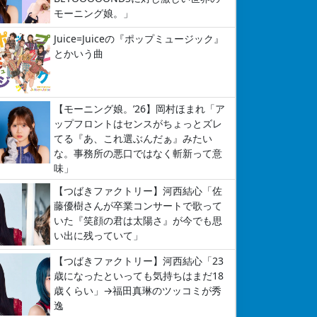
モーニング娘。」
Juice=Juiceの『ポップミュージック』
とかいう曲
【モーニング娘。’26】岡村ほまれ「ア
ップフロントはセンスがちょっとズレ
てる『あ、これ選ぶんだぁ』みたい
な。事務所の悪口ではなく斬新って意
味」
【つばきファクトリー】河西結心「佐
藤優樹さんが卒業コンサートで歌って
いた『笑顔の君は太陽さ』が今でも思
い出に残っていて」
【つばきファクトリー】河西結心「23
歳になったといっても気持ちはまだ18
歳くらい」→福田真琳のツッコミが秀
逸