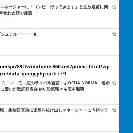
端妃咲、マネージャーに「コンビニ行ってきます」と生放送前に楽
何食わぬ顔で帰還
ビジュアル━━━━!!
me/sjv789tfv/matome-860.net/public_html/wp-
nce/data_query.php
on line
9
e「イニミニマニモ～恋のライバル宣言～」OCHA NORMA「運命
＆胸に響いた歌詞発表会 MC:段原瑠々＆広本瑠璃
と江端妃咲、生放送直前に楽屋を抜け出しマネージャーに内緒でラ