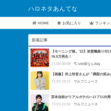
ハロネタあんてな
HOME
お気に入り
ランキン
新着記事
【モーニング娘。’22】加賀楓振り付
19.5万再生！
11/24 00:09
℃-ute派なんday
【画像】井上玲音さんが「満面の笑み
11/23 23:12
ウルフニュース
宮本佳林がリアルガチのハロプロ25
11/23 22:32
ウルフニュース