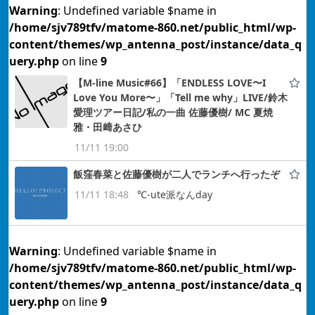
Warning
: Undefined variable $name in
/home/sjv789tfv/matome-860.net/public_html/wp-
content/themes/wp_antenna_post/instance/data_q
uery.php
on line
9
【M-line Music#66】「ENDLESS LOVE〜I
Love You More〜」「Tell me why」LIVE/鈴木
愛理ツアー日記/私の一曲 佐藤優樹/ MC 夏焼
雅・田﨑あさひ
11/11 19:00
飯窪春菜と佐藤優樹が二人でランチへ行ったぞ
11/11 18:48
℃-ute派なんday
Warning
: Undefined variable $name in
/home/sjv789tfv/matome-860.net/public_html/wp-
content/themes/wp_antenna_post/instance/data_q
uery.php
on line
9