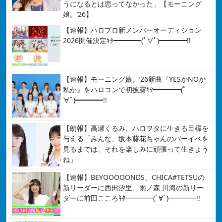
うになるとは思ってなかった」【モーニング
娘。’26】
【速報】ハロプロ新メンバーオーディション
2026開催決定ｷﾀ━━━━(ﾟ∀ﾟ)━━━━!!
【速報】モーニング娘。’26新曲『YESかNOか
私か』をハロコンで初披露ｷﾀ━━━━(ﾟ
∀ﾟ)━━━━!!
【朗報】高瀬くるみ、ハロヲタに生きる目標を
与える「みんな、坂本葵花ちゃんのバーイベを
見るまでは、それを楽しみに頑張って生きよう
ね」
【速報】BEYOOOOONDS、CHICA#TETSUの
新リーダーに西田汐里、雨ノ森 川海の新リー
ダーに前田こころｷﾀ━━━━(ﾟ∀ﾟ)━━━━!!