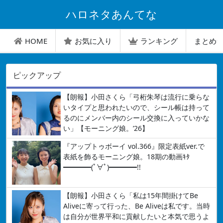
ハロネタあんてな
HOME
お気に入り
ランキング
まとめ
ピックアップ
【朗報】小田さくら「弓桁朱琴は流行に乗らな
いタイプと思われたいので、シール帳は持って
るのにメンバー内のシール交換に入っていかな
い」【モーニング娘。’26】
『アップトゥボーイ vol.366』限定表紙ver.で
表紙を飾るモーニング娘。18期の動画ｷﾀ
━━━━(ﾟ∀ﾟ)━━━━!!
【朗報】小田さくら「私は15年間掛けてBe
Aliveに寄って行った、Be Aliveは私です。当時
は自分が世界平和に貢献したいと本気で思うよ