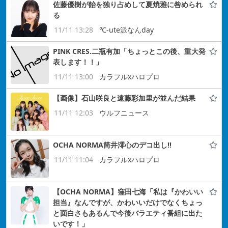
佐藤優樹が飴を独り占めして夏焼雅に咎められ
る
11/11 13:28
℃-ute派なんday
PINK CRES.二瓶有加「ちょっとこの後、重大発
表します！！」
11/11 13:00
カラフルxハロプロ
【画像】石山咲良と遠藤彩加里が並んだ結果
11/11 12:03
ウルフニュース
OCHA NORMA筒井澪心のデコ出し!!
11/11 11:04
カラフルxハロプロ
【OCHA NORMA】窪田七海「私は『かわいい
担当』なんですが、かわいいだけでなくちょっ
と面白さもあるんで今後バラエティ番組に出た
いです！」