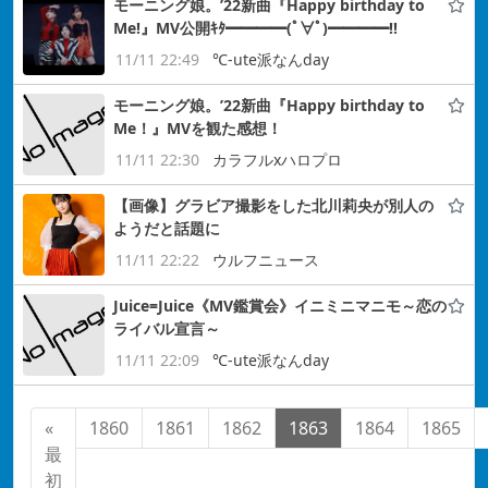
モーニング娘。’22新曲『Happy birthday to
Me!』MV公開ｷﾀ━━━━(ﾟ∀ﾟ)━━━━!!
11/11 22:49
℃-ute派なんday
モーニング娘。’22新曲『Happy birthday to
Me！』MVを観た感想！
11/11 22:30
カラフルxハロプロ
【画像】グラビア撮影をした北川莉央が別人の
ようだと話題に
11/11 22:22
ウルフニュース
Juice=Juice《MV鑑賞会》イニミニマニモ～恋の
ライバル宣言～
11/11 22:09
℃-ute派なんday
«
1860
1861
1862
1863
1864
1865
最
初