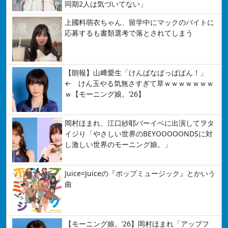
同期2人は気づいてない」
上國料萌衣ちゃん、留学中にマックのバイトに
応募するも書類選考で落とされてしまう
【朗報】山﨑愛生「けんぱなぱっぱぱん！」
← けん玉やる気無さすぎて草ｗｗｗｗｗｗｗ
ｗ【モーニング娘。’26】
岡村ほまれ、江口紗耶バーイベに出演してヲタ
イジり「やさしい世界のBEYOOOOONDSに対
し激しい世界のモーニング娘。」
Juice=Juiceの『ポップミュージック』とかいう
曲
【モーニング娘。’26】岡村ほまれ「アップフ