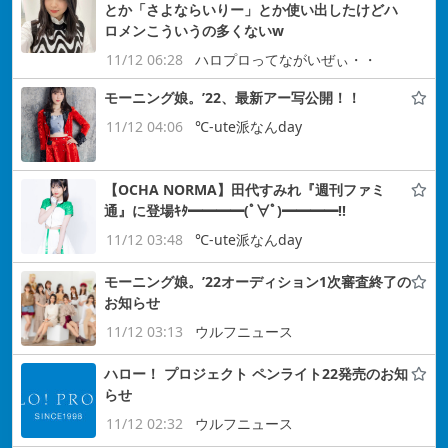
とか「さよならいりー」とか使い出したけどハ
ロメンこういうの多くないw
11/12 06:28
ハロプロってながいぜぃ・・
モーニング娘。’22、最新アー写公開！！
11/12 04:06
℃-ute派なんday
【OCHA NORMA】田代すみれ『週刊ファミ
通』に登場ｷﾀ━━━━(ﾟ∀ﾟ)━━━━!!
11/12 03:48
℃-ute派なんday
モーニング娘。’22オーディション1次審査終了の
お知らせ
11/12 03:13
ウルフニュース
ハロー！ プロジェクト ペンライト22発売のお知
らせ
11/12 02:32
ウルフニュース