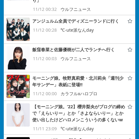
り」
11/12 00:32
ウルフニュース
アンジュルム全員でディズニーランドに行く
11/12 00:28
℃-ute派なんday
飯窪春菜と佐藤優樹が二人でランチへ行く
11/12 00:03
ウルフニュース
モーニング娘。牧野真莉愛・北川莉央「週刊少
年サンデー」表紙に登場!!
11/12 00:00
カラフルxハロプロ
【モーニング娘。’22】櫻井梨央がブログの締め
で「えらいりー」とか「さよならいりー」とか
使い出したけどハロメンこういうの多くないw
11/11 23:09
℃-ute派なんday