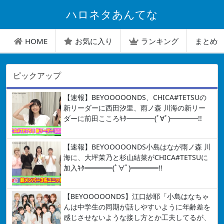
ハロネタあんてな
HOME
お気に入り
ランキング
まとめ
ピックアップ
【速報】BEYOOOOONDS、CHICA#TETSUの
新リーダーに西田汐里、雨ノ森 川海の新リー
ダーに前田こころｷﾀ━━━━(ﾟ∀ﾟ)━━━━!!
【速報】BEYOOOOONDS小島はなが雨ノ森 川
海に、大坪茉乃と杉山結菜がCHICA#TETSUに
加入ｷﾀ━━━━(ﾟ∀ﾟ)━━━━!!
【BEYOOOOONDS】江口紗耶「小島はなちゃ
んは中学生の同期が話しやすいように年齢差を
感じさせないような接し方とか工夫してるが、