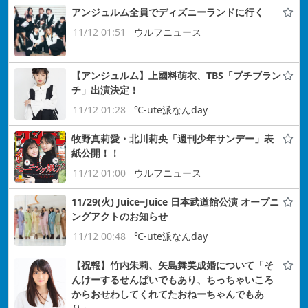
アンジュルム全員でディズニーランドに行く
11/12 01:51
ウルフニュース
【アンジュルム】上國料萌衣、TBS「プチブラン
チ」出演決定！
11/12 01:28
℃-ute派なんday
牧野真莉愛・北川莉央「週刊少年サンデー」表
紙公開！！
11/12 01:00
ウルフニュース
11/29(火) Juice=Juice 日本武道館公演 オープニ
ングアクトのお知らせ
11/12 00:48
℃-ute派なんday
【祝報】竹内朱莉、矢島舞美成婚について「そ
んけーするせんぱいでもあり、ちっちゃいころ
からおせわしてくれてたおねーちゃんでもあ