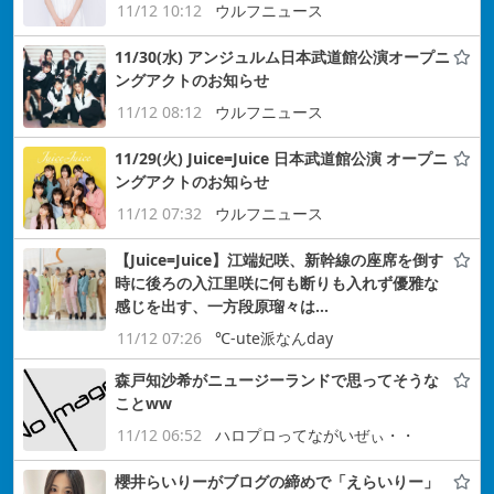
11/12 10:12
ウルフニュース
11/30(水) アンジュルム日本武道館公演オープニ
ングアクトのお知らせ
11/12 08:12
ウルフニュース
11/29(火) Juice=Juice 日本武道館公演 オープニ
ングアクトのお知らせ
11/12 07:32
ウルフニュース
【Juice=Juice】江端妃咲、新幹線の座席を倒す
時に後ろの入江里咲に何も断りも入れず優雅な
感じを出す、一方段原瑠々は…
11/12 07:26
℃-ute派なんday
森戸知沙希がニュージーランドで思ってそうな
ことww
11/12 06:52
ハロプロってながいぜぃ・・
櫻井らいりーがブログの締めで「えらいりー」