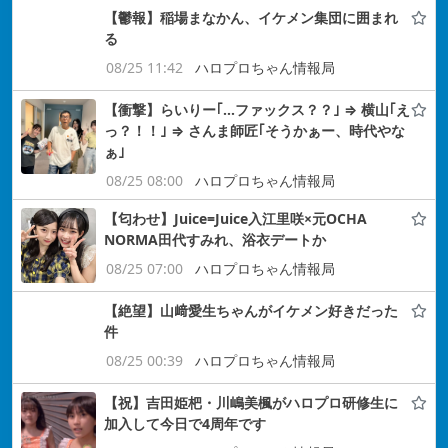
【鬱報】稲場まなかん、イケメン集団に囲まれ
る
08/25 11:42
ハロプロちゃん情報局
【衝撃】らいりー｢…ファックス？？｣ ⇒ 横山｢え
っ？！！｣ ⇒ さんま師匠｢そうかぁー、時代やな
ぁ｣
08/25 08:00
ハロプロちゃん情報局
【匂わせ】Juice=Juice入江里咲×元OCHA
NORMA田代すみれ、浴衣デートか
08/25 07:00
ハロプロちゃん情報局
【絶望】山﨑愛生ちゃんがイケメン好きだった
件
08/25 00:39
ハロプロちゃん情報局
【祝】吉田姫杷・川嶋美楓がハロプロ研修生に
加入して今日で4周年です