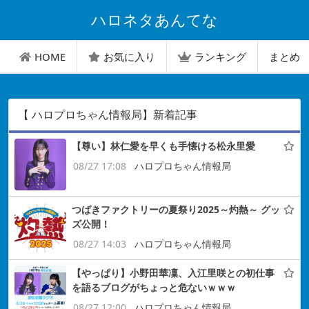
ハロネタあんてな
HOME
お気に入り
ランキング
まとめ
【 ハロプロちゃん情報局】新着記事
【尊い】林仁愛を早くも手懐ける松永里愛
08/27 17:08
ハロプロちゃん情報局
つばきファクトリーの夏祭り2025～灼熱～ グッ
ズ公開！
08/27 14:03
ハロプロちゃん情報局
【やっぱり】小野田華凜、入江里咲との初仕事
を語るブログがちょっと危ないｗｗｗ
08/27 12:00
ハロプロちゃん情報局