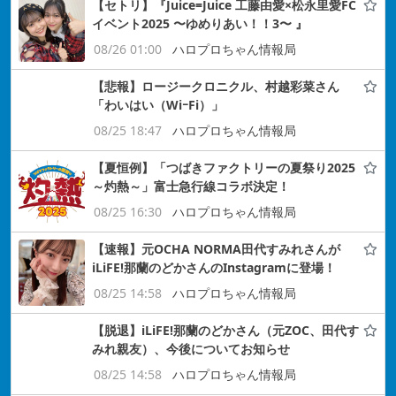
【セトリ】『Juice=Juice 工藤由愛×松永里愛FC
イベント2025 〜ゆめりあい！！3〜 』
08/26 01:00
ハロプロちゃん情報局
【悲報】ロージークロニクル、村越彩菜さん
「わいはい（WiｰFi）」
08/25 18:47
ハロプロちゃん情報局
【夏恒例】「つばきファクトリーの夏祭り2025
～灼熱～」富士急行線コラボ決定！
08/25 16:30
ハロプロちゃん情報局
【速報】元OCHA NORMA田代すみれさんが
iLiFE!那蘭のどかさんのInstagramに登場！
08/25 14:58
ハロプロちゃん情報局
【脱退】iLiFE!那蘭のどかさん（元ZOC、田代す
みれ親友）、今後についてお知らせ
08/25 14:58
ハロプロちゃん情報局