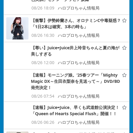
08/26 18:09
ハロプロちゃん情報局
【衝撃】伊勢鈴蘭さん、オロナミンC中毒疑惑？
「1日2本は確実、3本の時も」
08/26 16:30
ハロプロちゃん情報局
【尊い】Juice=Juice井上玲音ちゃんと夏の海が
美しすぎる
08/26 12:00
ハロプロちゃん情報局
【速報】モーニング娘。’25春ツアー「Mighty
Magic DX～生田衣梨奈を見送って～」DVD/BD
発売決定！
08/26 07:54
ハロプロちゃん情報局
【速報】Juice=Juice、早くも武道館公演決定！
「Queen of Hearts Special Flush」開催！！
08/26 06:26
ハロプロちゃん情報局