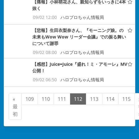
【痛報】小林萌花さん、親知らずをいっきに4本
抜く
09/02 12:00
ハロプロちゃん情報局
【悲報】生田衣梨奈さん、『モーニング娘。の
未来もWow Wow リーダー会議』での振る舞い
について謝罪
09/02 08:00
ハロプロちゃん情報局
【感想】Juice=Juice『盛れ！ミ・アモーレ』MV
公開！
09/02 06:50
ハロプロちゃん情報局
«
109
110
111
112
113
114
115
最
初