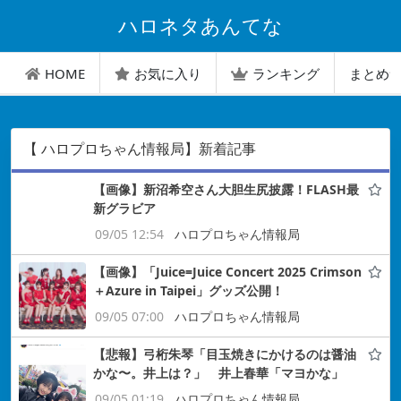
ハロネタあんてな
HOME
お気に入り
ランキング
まとめ
【 ハロプロちゃん情報局】新着記事
【画像】新沼希空さん大胆生尻披露！FLASH最
新グラビア
09/05 12:54
ハロプロちゃん情報局
【画像】「Juice=Juice Concert 2025 Crimson
＋Azure in Taipei」グッズ公開！
09/05 07:00
ハロプロちゃん情報局
【悲報】弓桁朱琴「目玉焼きにかけるのは醤油
かな〜。井上は？」 井上春華「マヨかな」
09/05 01:19
ハロプロちゃん情報局