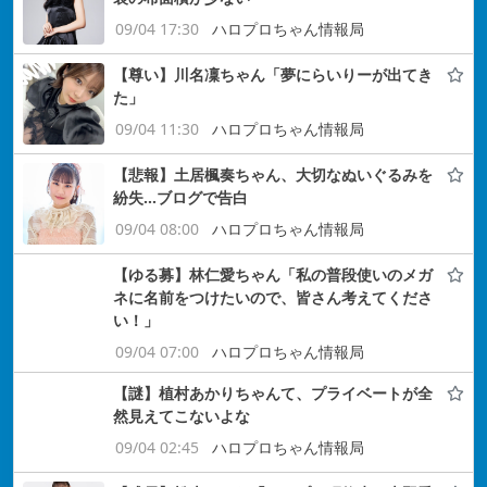
09/04 17:30
ハロプロちゃん情報局
【尊い】川名凜ちゃん「夢にらいりーが出てき
た」
09/04 11:30
ハロプロちゃん情報局
【悲報】土居楓奏ちゃん、大切なぬいぐるみを
紛失…ブログで告白
09/04 08:00
ハロプロちゃん情報局
【ゆる募】林仁愛ちゃん「私の普段使いのメガ
ネに名前をつけたいので、皆さん考えてくださ
い！」
09/04 07:00
ハロプロちゃん情報局
【謎】植村あかりちゃんて、プライベートが全
然見えてこないよな
09/04 02:45
ハロプロちゃん情報局