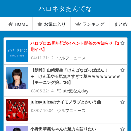
ハロネタあんてな
HOME
お気に入り
ランキング
まとめ
ハロプロ25周年記念イベント開催のお知らせ【2
期イベ】
04/11 21:12
ウルフニュース
【朗報】山﨑愛生「けんぱなぱっぱぱん！」
← けん玉やる気無さすぎて草ｗｗｗｗｗｗｗｗ
【モーニング娘。’26】
08/06 22:14
℃-ute派なんday
Juice=Juiceのナイモノラブとかいう曲
08/07 10:04
ウルフニュース
小野田華凛ちゃんの魅力を語りたい