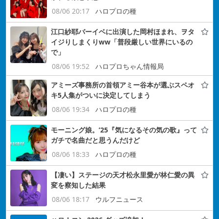
08/06 20:17
ハロプロの種
江口紗耶バーイベに出演した岡村ほまれ、ヲタ
イジりしまくりww「普段厳しい世界にいるの
で」
08/06 19:52
ハロプロちゃん情報局
アミーズ事務所の首領アミー谷本が選ぶスペオ
キ5人集がついに決定してしまう
08/06 19:34
ハロプロの種
モーニング娘。’25『気になるその気の歌』って
ガチで名曲だと思うんだけど
08/06 18:33
ハロプロの種
【凄い】ステージの天才松永里愛が林仁愛の異
変を察知した結果
08/06 18:17
ウルフニュース