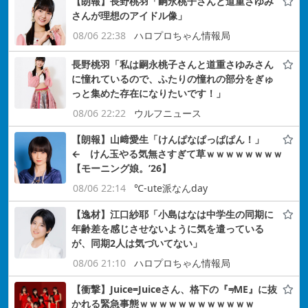
【朗報】長野桃羽「嗣永桃子さんと道重さゆみ
さんが理想のアイドル像」
08/06 22:38
ハロプロちゃん情報局
長野桃羽「私は嗣永桃子さんと道重さゆみさん
に憧れているので、ふたりの憧れの部分をぎゅ
っと集めた存在になりたいです！」
08/06 22:22
ウルフニュース
【朗報】山﨑愛生「けんぱなぱっぱぱん！」
← けん玉やる気無さすぎて草ｗｗｗｗｗｗｗｗ
【モーニング娘。’26】
08/06 22:14
℃-ute派なんday
【逸材】江口紗耶「小島はなは中学生の同期に
年齢差を感じさせないように気を遣っている
が、同期2人は気づいてない」
08/06 21:10
ハロプロちゃん情報局
【衝撃】Juice=Juiceさん、格下の『≠ME』に抜
かれる緊急事態ｗｗｗｗｗｗｗｗｗｗｗｗ