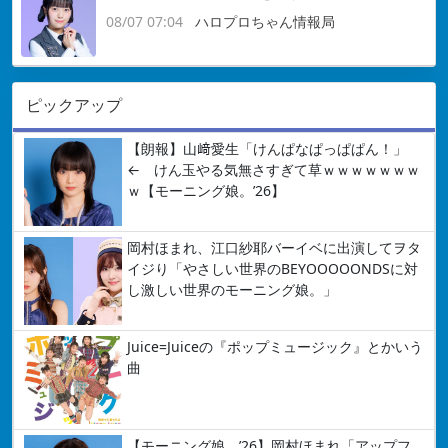
08/07 07:04
ハロプロちゃん情報局
ピックアップ
【朗報】山﨑愛生「けんぱなぱっぱぱん！」
← けん玉やる気無さすぎて草ｗｗｗｗｗｗｗ
ｗ【モーニング娘。’26】
岡村ほまれ、江口紗耶バーイベに出演してヲタ
イジり「やさしい世界のBEYOOOOONDSに対
し激しい世界のモーニング娘。」
Juice=Juiceの『ポップミュージック』とかいう
曲
【モーニング娘。’26】岡村ほまれ「アップフ