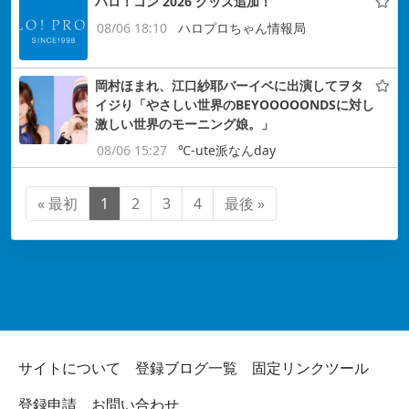
ハロ！コン 2026 グッズ追加！
08/06 18:10
ハロプロちゃん情報局
岡村ほまれ、江口紗耶バーイベに出演してヲタ
イジり「やさしい世界のBEYOOOOONDSに対し
激しい世界のモーニング娘。」
08/06 15:27
℃-ute派なんday
« 最初
1
2
3
4
最後 »
サイトについて
登録ブログ一覧
固定リンクツール
登録申請
お問い合わせ