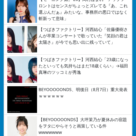
ロントはセンスがちょっとズレてる『あ、これ
選ぶんだぁ』みたいな。事務所の悪口ではなく
斬新って意味」
【つばきファクトリー】河西結心「佐藤優樹さ
んが卒業コンサートで歌っていた『笑顔の君は
太陽さ』が今でも思い出に残っていて」
【つばきファクトリー】河西結心「23歳になっ
たといっても気持ちはまだ18歳くらい」→福田
真琳のツッコミが秀逸
BEYOOOOONDS、明後日（8月7日）重大発表
ｗｗｗｗｗｗ
【BEYOOOOONDS】大坪茉乃が夏休みの宿題
をヲタにやらそうと画策している件
wwwwwww