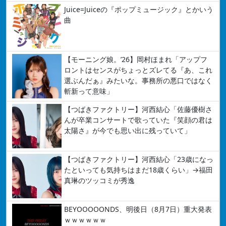
Juice=Juiceの『ポップミュージック』とかいう
曲
【モーニング娘。’26】岡村ほまれ「アップフ
ロントはセンスがちょっとズレてる『あ、これ
選ぶんだぁ』みたいな。事務所の悪口ではなく
斬新って意味」
【つばきファクトリー】河西結心「佐藤優樹さ
んが卒業コンサートで歌っていた『笑顔の君は
太陽さ』が今でも思い出に残っていて」
【つばきファクトリー】河西結心「23歳になっ
たといっても気持ちはまだ18歳くらい」→福田
真琳のツッコミが秀逸
BEYOOOOONDS、明後日（8月7日）重大発表
ｗｗｗｗｗｗ