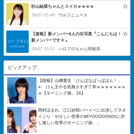
杉山結菜ちゃんとスイカｗｗｗｗ
08/07 05:49
ウルフニュース
【速報】新メンバー6人の生写真『こんにちは！
新メンバーです☆』
08/07 05:52
ハロプロちゃん情報局
ピックアップ
【朗報】山﨑愛生「けんぱなぱっぱぱん！」
← けん玉やる気無さすぎて草ｗｗｗｗｗｗｗ
ｗ【モーニング娘。’26】
岡村ほまれ、江口紗耶バーイベに出演してヲタ
イジり「やさしい世界のBEYOOOOONDSに対
し激しい世界のモーニング娘。」