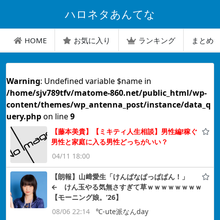
ハロネタあんてな
HOME
お気に入り
ランキング
まとめ
Warning
: Undefined variable $name in
/home/sjv789tfv/matome-860.net/public_html/wp-
content/themes/wp_antenna_post/instance/data_q
uery.php
on line
9
【藤本美貴】【ミキティ人生相談】男性編!稼ぐ
男性と家庭に入る男性どっちがいい？
04/11 18:00
【朗報】山﨑愛生「けんぱなぱっぱぱん！」
← けん玉やる気無さすぎて草ｗｗｗｗｗｗｗｗ
【モーニング娘。’26】
08/06 22:14
℃-ute派なんday