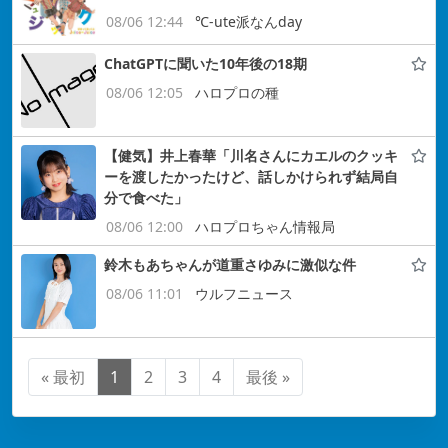
08/06 12:44
℃-ute派なんday
ChatGPTに聞いた10年後の18期
08/06 12:05
ハロプロの種
【健気】井上春華「川名さんにカエルのクッキ
ーを渡したかったけど、話しかけられず結局自
分で食べた」
08/06 12:00
ハロプロちゃん情報局
鈴木もあちゃんが道重さゆみに激似な件
08/06 11:01
ウルフニュース
« 最初
1
2
3
4
最後 »