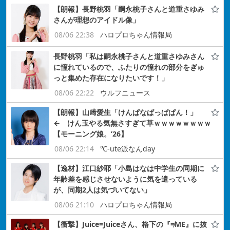
【朗報】長野桃羽「嗣永桃子さんと道重さゆみ
さんが理想のアイドル像」
08/06 22:38
ハロプロちゃん情報局
長野桃羽「私は嗣永桃子さんと道重さゆみさん
に憧れているので、ふたりの憧れの部分をぎゅ
っと集めた存在になりたいです！」
08/06 22:22
ウルフニュース
【朗報】山﨑愛生「けんぱなぱっぱぱん！」
← けん玉やる気無さすぎて草ｗｗｗｗｗｗｗｗ
【モーニング娘。’26】
08/06 22:14
℃-ute派なんday
【逸材】江口紗耶「小島はなは中学生の同期に
年齢差を感じさせないように気を遣っている
が、同期2人は気づいてない」
08/06 21:10
ハロプロちゃん情報局
【衝撃】Juice=Juiceさん、格下の『≠ME』に抜