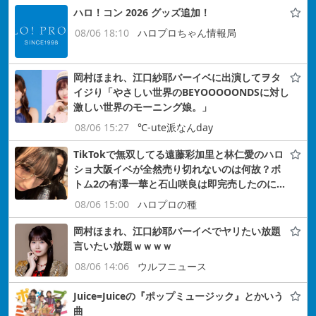
ハロ！コン 2026 グッズ追加！
08/06 18:10
ハロプロちゃん情報局
岡村ほまれ、江口紗耶バーイベに出演してヲタ
イジり「やさしい世界のBEYOOOOONDSに対し
激しい世界のモーニング娘。」
08/06 15:27
℃-ute派なんday
TikTokで無双してる遠藤彩加里と林仁愛のハロ
ショ大阪イベが全然売り切れないのは何故？ボ
トム2の有澤一華と石山咲良は即完売したのに…
08/06 15:00
ハロプロの種
岡村ほまれ、江口紗耶バーイベでヤリたい放題
言いたい放題ｗｗｗｗ
08/06 14:06
ウルフニュース
Juice=Juiceの『ポップミュージック』とかいう
曲