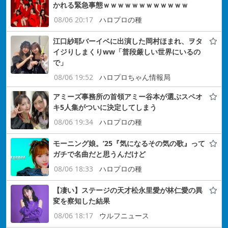
かれる緊急事態ｗｗｗｗｗｗｗｗｗｗｗｗ
08/06 20:17
ハロプロの種
江口紗耶バーイベに出演した岡村ほまれ、ヲタ
イジりしまくりww「普段厳しい世界にいるの
で」
08/06 19:52
ハロプロちゃん情報局
アミーズ事務所の首領アミー谷本が選ぶスペオ
キ5人集がついに決定してしまう
08/06 19:34
ハロプロの種
モーニング娘。’25『気になるその気の歌』って
ガチで名曲だと思うんだけど
08/06 18:33
ハロプロの種
【凄い】ステージの天才松永里愛が林仁愛の異
変を察知した結果
08/06 18:17
ウルフニュース