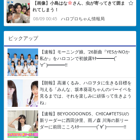
【画像】小島はな
さん、虫が寄ってきて囲ま
れてしまう！
08/09 00:45
ハロプロちゃん情報局
ピックアップ
【速報】モーニング娘。’26新曲『YESかNOか
私か』をハロコンで初披露ｷﾀ━━━━(ﾟ
∀ﾟ)━━━━!!
【朗報】高瀬くるみ、ハロヲタに生きる目標を
与える「みんな、坂本葵花ちゃんのバーイベを
見るまでは、それを楽しみに頑張って生きよう
ね」
【速報】BEYOOOOONDS、CHICA#TETSUの
新リーダーに西田汐里、雨ノ森 川海の新リー
ダーに前田こころｷﾀ━━━━(ﾟ∀ﾟ)━━━━!!