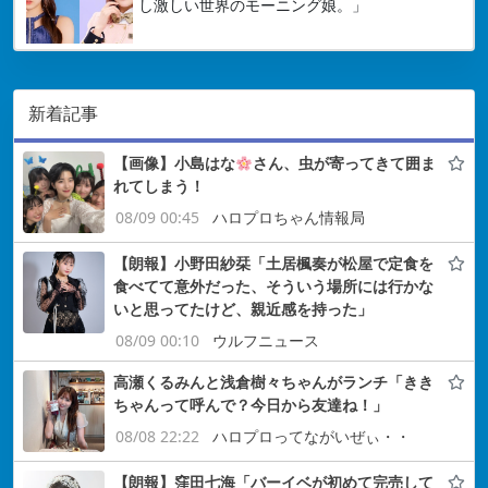
し激しい世界のモーニング娘。」
新着記事
【画像】小島はな
さん、虫が寄ってきて囲ま
れてしまう！
08/09 00:45
ハロプロちゃん情報局
【朗報】小野田紗栞「土居楓奏が松屋で定食を
食べてて意外だった、そういう場所には行かな
いと思ってたけど、親近感を持った」
08/09 00:10
ウルフニュース
高瀬くるみんと浅倉樹々ちゃんがランチ「きき
ちゃんって呼んで？今日から友達ね！」
08/08 22:22
ハロプロってながいぜぃ・・
【朗報】窪田七海「バーイベが初めて完売して