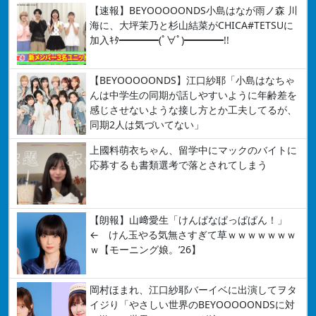
【速報】BEYOOOOONDS小島はなが雨ノ森 川
海に、大坪茉乃と杉山結菜がCHICA#TETSUに
加入ｷﾀ━━━━(ﾟ∀ﾟ)━━━━!!
【BEYOOOOONDS】江口紗耶「小島はなちゃ
んは中学生の同期が話しやすいように年齢差を
感じさせないような接し方とか工夫してるが、
同期2人は気づいてない」
上國料萌衣ちゃん、留学中にマックのバイトに
応募するも書類選考で落とされてしまう
【朗報】山﨑愛生「けんぱなぱっぱぱん！」
← けん玉やる気無さすぎて草ｗｗｗｗｗｗｗ
ｗ【モーニング娘。’26】
岡村ほまれ、江口紗耶バーイベに出演してヲタ
イジり「やさしい世界のBEYOOOOONDSに対