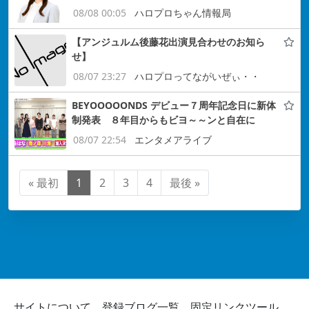
08/08 00:05
ハロプロちゃん情報局
【アンジュルム後藤花出演見合わせのお知ら
せ】
08/07 23:27
ハロプロってながいぜぃ・・
BEYOOOOONDS デビュー７周年記念日に新体
制発表 ８年目からもビヨ～～ンと自在に
08/07 22:54
エンタメアライブ
« 最初
1
2
3
4
最後 »
サイトについて
登録ブログ一覧
固定リンクツール