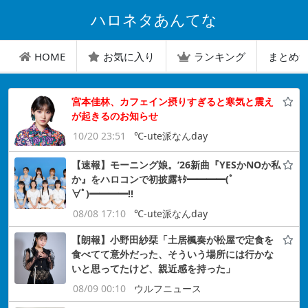
ハロネタあんてな
HOME
お気に入り
ランキング
まとめ
宮本佳林、カフェイン摂りすぎると寒気と震え
が起きるのお知らせ
10/20 23:51
℃-ute派なんday
【速報】モーニング娘。’26新曲『YESかNOか私
か』をハロコンで初披露ｷﾀ━━━━(ﾟ
∀ﾟ)━━━━!!
08/08 17:10
℃-ute派なんday
【朗報】小野田紗栞「土居楓奏が松屋で定食を
食べてて意外だった、そういう場所には行かな
いと思ってたけど、親近感を持った」
08/09 00:10
ウルフニュース