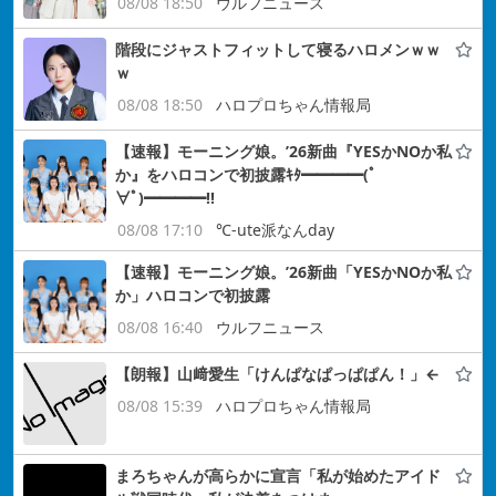
08/08 18:50
ウルフニュース
階段にジャストフィットして寝るハロメンｗｗ
ｗ
08/08 18:50
ハロプロちゃん情報局
【速報】モーニング娘。’26新曲『YESかNOか私
か』をハロコンで初披露ｷﾀ━━━━(ﾟ
∀ﾟ)━━━━!!
08/08 17:10
℃-ute派なんday
【速報】モーニング娘。’26新曲「YESかNOか私
か」ハロコンで初披露
08/08 16:40
ウルフニュース
【朗報】山﨑愛生「けんぱなぱっぱぱん！」←
08/08 15:39
ハロプロちゃん情報局
まろちゃんが高らかに宣言「私が始めたアイド