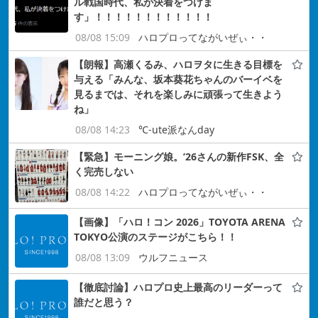
ル戦国時代、私が決着をつけま
す」！！！！！！！！！！！！
08/08 15:09
ハロプロってながいぜぃ・・
【朗報】高瀬くるみ、ハロヲタに生きる目標を
与える「みんな、坂本葵花ちゃんのバーイベを
見るまでは、それを楽しみに頑張って生きよう
ね」
08/08 14:23
℃-ute派なんday
【緊急】モーニング娘。’26さんの新作FSK、全
く完売しない
08/08 14:22
ハロプロってながいぜぃ・・
【画像】「ハロ！コン 2026」TOYOTA ARENA
TOKYO公演のステージがこちら！！
08/08 13:09
ウルフニュース
【徹底討論】ハロプロ史上最高のリーダーって
誰だと思う？