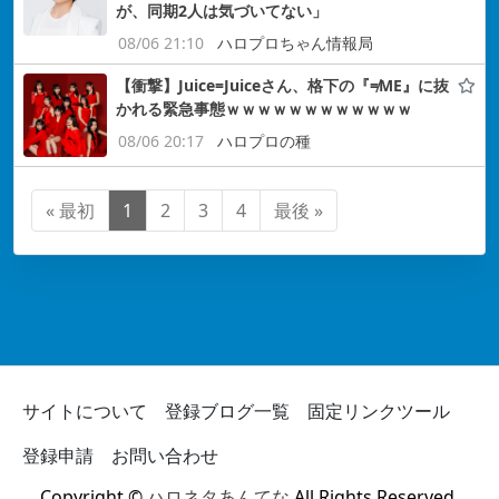
が、同期2人は気づいてない」
08/06 21:10
ハロプロちゃん情報局
【衝撃】Juice=Juiceさん、格下の『≠ME』に抜
かれる緊急事態ｗｗｗｗｗｗｗｗｗｗｗｗ
08/06 20:17
ハロプロの種
« 最初
1
2
3
4
最後 »
サイトについて
登録ブログ一覧
固定リンクツール
登録申請
お問い合わせ
Copyright ©
ハロネタあんてな
All Rights Reserved.