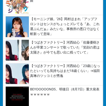
曲
【モーニング娘。’26】岡村ほまれ「アップフ
ロントはセンスがちょっとズレてる『あ、これ
選ぶんだぁ』みたいな。事務所の悪口ではなく
斬新って意味」
【つばきファクトリー】河西結心「佐藤優樹さ
んが卒業コンサートで歌っていた『笑顔の君は
太陽さ』が今でも思い出に残っていて」
【つばきファクトリー】河西結心「23歳になっ
たといっても気持ちはまだ18歳くらい」→福田
真琳のツッコミが秀逸
BEYOOOOONDS、明後日（8月7日）重大発表
ｗｗｗｗｗｗ