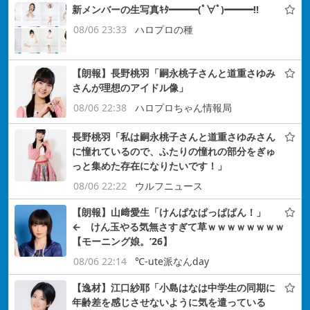
新メンバーの生写真ｷﾀ━━━(ﾟ∀ﾟ)━━━!!
08/06 23:33
ハロプロの種
【朗報】長野桃羽「嗣永桃子さんと道重さゆみ
さんが理想のアイドル像」
08/06 22:38
ハロプロちゃん情報局
長野桃羽「私は嗣永桃子さんと道重さゆみさん
に憧れているので、ふたりの憧れの部分をぎゅ
っと集めた存在になりたいです！」
08/06 22:22
ウルフニュース
【朗報】山﨑愛生「けんぱなぱっぱぱん！」
← けん玉やる気無さすぎて草ｗｗｗｗｗｗｗｗ
【モーニング娘。’26】
08/06 22:14
℃-ute派なんday
【逸材】江口紗耶「小島はなは中学生の同期に
年齢差を感じさせないように気を遣っている