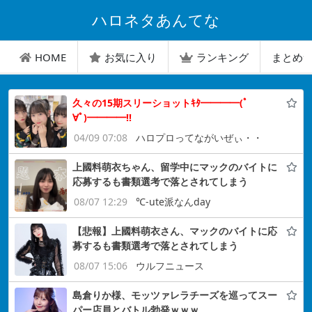
ハロネタあんてな
HOME
お気に入り
ランキング
まとめ
久々の15期スリーショットｷﾀ━━━━(ﾟ
∀ﾟ)━━━━!!
04/09 07:08
ハロプロってながいぜぃ・・
上國料萌衣ちゃん、留学中にマックのバイトに
応募するも書類選考で落とされてしまう
08/07 12:29
℃-ute派なんday
【悲報】上國料萌衣さん、マックのバイトに応
募するも書類選考で落とされてしまう
08/07 15:06
ウルフニュース
島倉りか様、モッツァレラチーズを巡ってスー
パー店員とバトル勃発ｗｗｗ