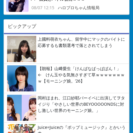
08/07 12:15
ハロプロちゃん情報局
ピックアップ
上國料萌衣ちゃん、留学中にマックのバイトに
応募するも書類選考で落とされてしまう
【朗報】山﨑愛生「けんぱなぱっぱぱん！」
← けん玉やる気無さすぎて草ｗｗｗｗｗｗｗ
ｗ【モーニング娘。’26】
岡村ほまれ、江口紗耶バーイベに出演してヲタ
イジり「やさしい世界のBEYOOOOONDSに対
し激しい世界のモーニング娘。」
Juice=Juiceの『ポップミュージック』とかいう