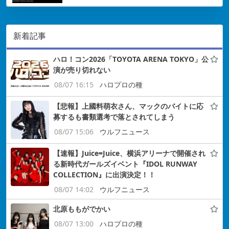
新着記事
ハロ！コン2026「TOYOTA ARENA TOKYO」公
演が売り切れない
08/07 16:15
ハロプロの種
【悲報】上國料萌衣さん、マックのバイトに応
募するも書類選考で落とされてしまう
08/07 15:06
ウルフニュース
【速報】Juice=Juice、横浜アリーナで開催され
る新時代ガールズイベント『IDOL RUNWAY
COLLECTION』に出演決定！！
08/07 14:02
ウルフニュース
北原ももがでかい
08/07 13:00
ハロプロの種