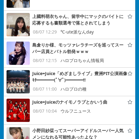
上國料萌衣ちゃん、留学中にマックのバイトに
応募するも書類選考で落とされてしまう
08/07 12:29
℃-ute派なんday
島倉りか様、モッツァレラチーズを巡ってスー
パー店員とバトル勃発ｗｗｗ
08/07 12:15
ハロプロちゃん情報局
Juice=Juice「めざましライブ」豊洲PIT公演画像
ｷﾀ━━━━(ﾟ∀ﾟ)━━━━!!
08/07 11:00
ハロプロの種
Juice=Juiceのナイモノラブとかいう曲
08/07 10:04
ウルフニュース
小野田紗栞ってスーパーアイドルスーパー人気
メンになれる可能性あったよな？