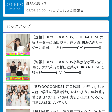
誰だと思う？
08/08 12:00
ハロプロちゃん情報局
ピックアップ
【速報】BEYOOOOONDS、CHICA#TETSUの
新リーダーに西田汐里、雨ノ森 川海の新リー
ダーに前田こころｷﾀ━━━━(ﾟ∀ﾟ)━━━━!!
【速報】BEYOOOOONDS小島はなが雨ノ森 川
海に、大坪茉乃と杉山結菜がCHICA#TETSUに
加入ｷﾀ━━━━(ﾟ∀ﾟ)━━━━!!
【BEYOOOOONDS】江口紗耶「小島はなちゃ
んは中学生の同期が話しやすいように年齢差を
感じさせないような接し方とか工夫してるが、
同期2人は気づいてない」
上國料萌衣ちゃん、留学中にマックのバイトに