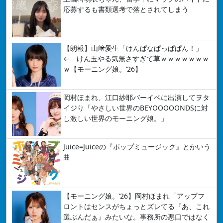
応募するも書類選考で落とされてしまう
【朗報】山﨑愛生「けんぱなぱっぱぱん！」
← けん玉やる気無さすぎて草ｗｗｗｗｗｗｗ
ｗ【モーニング娘。’26】
岡村ほまれ、江口紗耶バーイベに出演してヲタ
イジり「やさしい世界のBEYOOOOONDSに対
し激しい世界のモーニング娘。」
Juice=Juiceの『ポップミュージック』とかいう
曲
【モーニング娘。’26】岡村ほまれ「アップフ
ロントはセンスがちょっとズレてる『あ、これ
選ぶんだぁ』みたいな。事務所の悪口ではなく