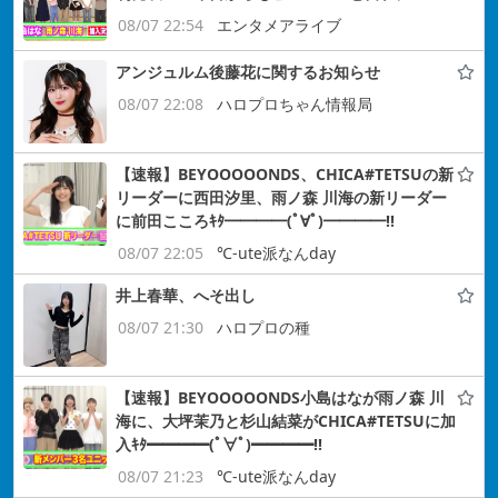
08/07 22:54
エンタメアライブ
アンジュルム後藤花に関するお知らせ
08/07 22:08
ハロプロちゃん情報局
【速報】BEYOOOOONDS、CHICA#TETSUの新
リーダーに西田汐里、雨ノ森 川海の新リーダー
に前田こころｷﾀ━━━━(ﾟ∀ﾟ)━━━━!!
08/07 22:05
℃-ute派なんday
井上春華、へそ出し
08/07 21:30
ハロプロの種
【速報】BEYOOOOONDS小島はなが雨ノ森 川
海に、大坪茉乃と杉山結菜がCHICA#TETSUに加
入ｷﾀ━━━━(ﾟ∀ﾟ)━━━━!!
08/07 21:23
℃-ute派なんday