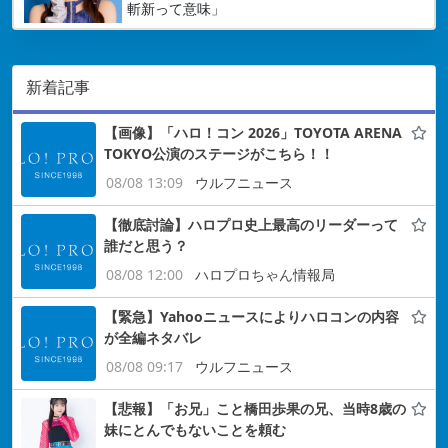
斬新って意味」
新着記事
【画像】「ハロ！コン 2026」TOYOTA ARENA
TOKYO公演のステージがこちら！！
08/08 13:09
ウルフニュース
【徹底討論】ハロプロ史上最高のリーダーって
誰だと思う？
08/08 12:00
ハロプロちゃん情報局
【緊急】Yahooニュースによりハロコンの内容
が全編ネタバレ
08/08 09:17
ウルフニュース
【悲報】「お兄」こと橋田歩果の兄、当時8歳の
妹にとんでもないことを頼む