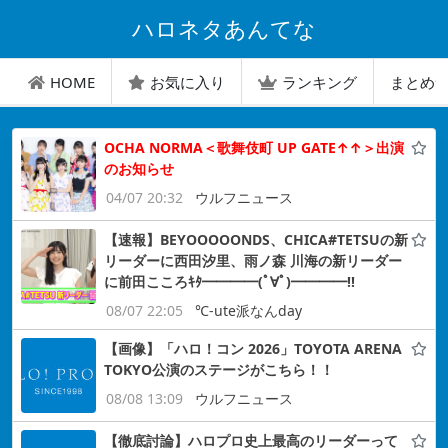
ハロネタあんてな
HOME
お気に入り
ランキング
まとめ
OCHA NORMA＜歌舞伎町 UP GATE↑↑＞出演
のお知らせ
04/07 20:32
ウルフニュース
【速報】BEYOOOOONDS、CHICA#TETSUの新
リーダーに西田汐里、雨ノ森 川海の新リーダー
に前田こころｷﾀ━━━━(ﾟ∀ﾟ)━━━━!!
08/07 22:05
℃-ute派なんday
【画像】「ハロ！コン 2026」TOYOTA ARENA
TOKYO公演のステージがこちら！！
08/08 13:09
ウルフニュース
【徹底討論】ハロプロ史上最高のリーダーって