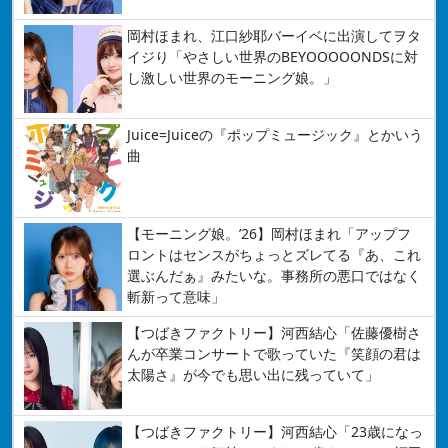
岡村ほまれ、江口紗耶バーイベに出演してヲタ
イジり「やさしい世界のBEYOOOOONDSに対
し激しい世界のモーニング娘。」
Juice=Juiceの『ポップミュージック』とかいう
曲
【モーニング娘。’26】岡村ほまれ「アップフ
ロントはセンスがちょっとズレてる『あ、これ
選ぶんだぁ』みたいな。事務所の悪口ではなく
斬新って意味」
【つばきファクトリー】河西結心「佐藤優樹さ
んが卒業コンサートで歌っていた『笑顔の君は
太陽さ』が今でも思い出に残っていて」
【つばきファクトリー】河西結心「23歳になっ