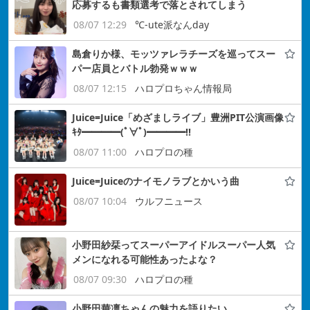
応募するも書類選考で落とされてしまう
08/07 12:29
℃-ute派なんday
島倉りか様、モッツァレラチーズを巡ってスー
パー店員とバトル勃発ｗｗｗ
08/07 12:15
ハロプロちゃん情報局
Juice=Juice「めざましライブ」豊洲PIT公演画像
ｷﾀ━━━━(ﾟ∀ﾟ)━━━━!!
08/07 11:00
ハロプロの種
Juice=Juiceのナイモノラブとかいう曲
08/07 10:04
ウルフニュース
小野田紗栞ってスーパーアイドルスーパー人気
メンになれる可能性あったよな？
08/07 09:30
ハロプロの種
小野田華凛ちゃんの魅力を語りたい