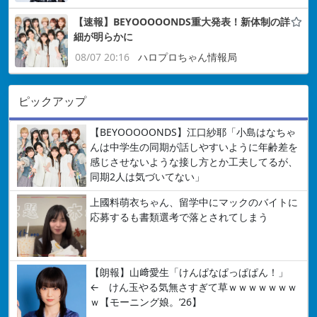
【速報】BEYOOOOONDS重大発表！新体制の詳
細が明らかに
08/07 20:16
ハロプロちゃん情報局
ピックアップ
【BEYOOOOONDS】江口紗耶「小島はなちゃ
んは中学生の同期が話しやすいように年齢差を
感じさせないような接し方とか工夫してるが、
同期2人は気づいてない」
上國料萌衣ちゃん、留学中にマックのバイトに
応募するも書類選考で落とされてしまう
【朗報】山﨑愛生「けんぱなぱっぱぱん！」
← けん玉やる気無さすぎて草ｗｗｗｗｗｗｗ
ｗ【モーニング娘。’26】