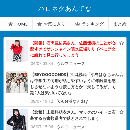
ハロネタあんてな
HOME
お気に入り
ランキング
まとめ
【朗報】石田亜佑美さん、佐藤優樹のことが心
配すぎてサンシャイン噴水広場リリイベにヲタ
に紛れて見に行ってしまう
04/07 03:34
ウルフニュース
【BEYOOOOONDS】江口紗耶「小島はなちゃん
は中学生の同期が話しやすいように年齢差を感
じさせないような接し方とか工夫してるが、同
期2人は気づいてない」
08/07 19:12
℃-ute派なんday
【悲報】上國料萌衣さん、マックのバイトに応
募するも書類選考で落とされてしまう
08/07 15:06
ウルフニュース