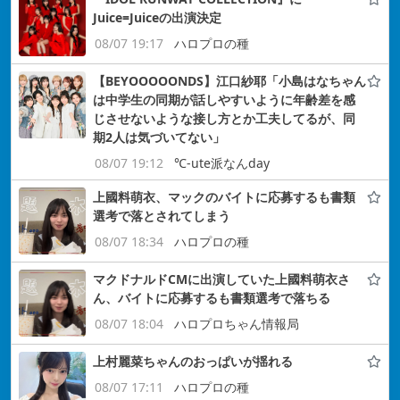
Juice=Juiceの出演決定
08/07 19:17
ハロプロの種
【BEYOOOOONDS】江口紗耶「小島はなちゃん
は中学生の同期が話しやすいように年齢差を感
じさせないような接し方とか工夫してるが、同
期2人は気づいてない」
08/07 19:12
℃-ute派なんday
上國料萌衣、マックのバイトに応募するも書類
選考で落とされてしまう
08/07 18:34
ハロプロの種
マクドナルドCMに出演していた上國料萌衣さ
ん、バイトに応募するも書類選考で落ちる
08/07 18:04
ハロプロちゃん情報局
上村麗菜ちゃんのおっぱいが揺れる
08/07 17:11
ハロプロの種