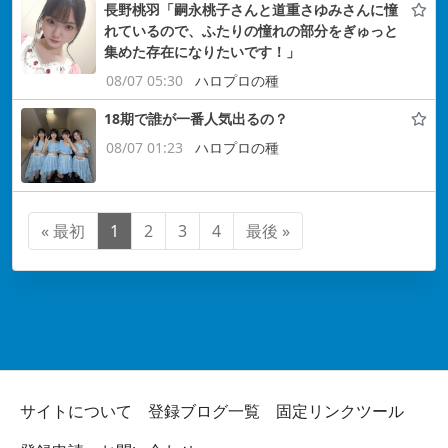
長野桃羽「嗣永桃子さんと道重さゆみさんに憧
れているので、ふたりの憧れの部分をぎゅっと
集めた存在になりたいです！」
08/07 05:30
ハロプロの種
18期で誰が一番人気出るの？
08/07 01:23
ハロプロの種
« 最初
1
2
3
4
最後 »
サイトについて
登録ブログ一覧
固定リンクツール