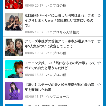
08/06 20:17
ハロプロの種
江口紗耶バーイベに出演した岡村ほまれ、ヲタ
イジりしまくりww「普段厳しい世界にいるの
で」
08/06 19:52
ハロプロちゃん情報局
アミーズ事務所の首領アミー谷本が選ぶスペオ
キ5人集がついに決定してしまう
08/06 19:34
ハロプロの種
モーニング娘。’25『気になるその気の歌』って
ガチで名曲だと思うんだけど
08/06 18:33
ハロプロの種
【凄い】ステージの天才松永里愛が林仁愛の異
変を察知した結果
08/06 18:17
ウルフニュース