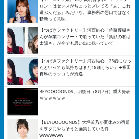
ロントはセンスがちょっとズレてる『あ、これ
選ぶんだぁ』みたいな。事務所の悪口ではなく
斬新って意味」
【つばきファクトリー】河西結心「佐藤優樹さ
んが卒業コンサートで歌っていた『笑顔の君は
太陽さ』が今でも思い出に残っていて」
【つばきファクトリー】河西結心「23歳になっ
たといっても気持ちはまだ18歳くらい」→福田
真琳のツッコミが秀逸
BEYOOOOONDS、明後日（8月7日）重大発表
ｗｗｗｗｗｗ
【BEYOOOOONDS】大坪茉乃が夏休みの宿題
をヲタにやらそうと画策している件
wwwwwww