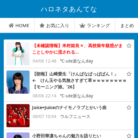
ハロネタあんてな
HOME
お気に入り
ランキング
まとめ
【未確認情報】米村姫良々、高校留年疑惑がま
ことしやかに流される…
04/06 12:48
℃-ute派なんday
【朗報】山﨑愛生「けんぱなぱっぱぱん！」
← けん玉やる気無さすぎて草ｗｗｗｗｗｗｗｗ
【モーニング娘。’26】
08/06 22:14
℃-ute派なんday
Juice=Juiceのナイモノラブとかいう曲
08/07 10:04
ウルフニュース
小野田華凛ちゃんの魅力を語りたい