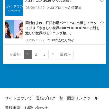
ハロ！コン 2026 グッズ追加！
08/06 18:10
ハロプロちゃん情報局
岡村ほまれ、江口紗耶バーイベに出演してヲタ
イジり「やさしい世界のBEYOOOOONDSに対し
激しい世界のモーニング娘。」
08/06 15:27
℃-ute派なんday
« 最初
1
2
3
4
最後 »
サイトについて
登録ブログ一覧
固定リンクツール
登録申請
お問い合わせ