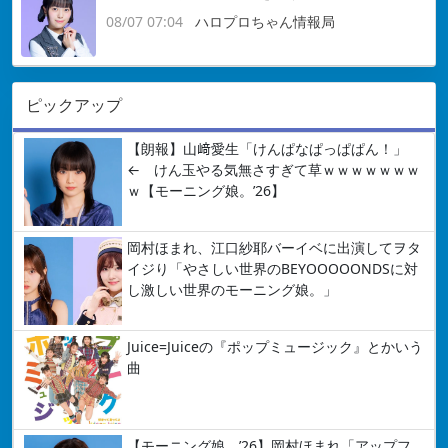
08/07 07:04
ハロプロちゃん情報局
ピックアップ
【朗報】山﨑愛生「けんぱなぱっぱぱん！」
← けん玉やる気無さすぎて草ｗｗｗｗｗｗｗ
ｗ【モーニング娘。’26】
岡村ほまれ、江口紗耶バーイベに出演してヲタ
イジり「やさしい世界のBEYOOOOONDSに対
し激しい世界のモーニング娘。」
Juice=Juiceの『ポップミュージック』とかいう
曲
【モーニング娘。’26】岡村ほまれ「アップフ