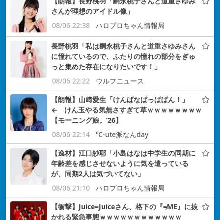
【朗報】長野桃羽「嗣永桃子さんと道重さゆみ
さんが理想のアイドル像」
08/06 22:38
ハロプロちゃん情報局
長野桃羽「私は嗣永桃子さんと道重さゆみさん
に憧れているので、ふたりの憧れの部分をぎゅ
っと集めた存在になりたいです！」
08/06 22:22
ウルフニュース
【朗報】山﨑愛生「けんぱなぱっぱぱん！」
← けん玉やる気無さすぎて草ｗｗｗｗｗｗｗｗ
【モーニング娘。’26】
08/06 22:14
℃-ute派なんday
【逸材】江口紗耶「小島はなは中学生の同期に
年齢差を感じさせないように気を遣っている
が、同期2人は気づいてない」
08/06 21:10
ハロプロちゃん情報局
【衝撃】Juice=Juiceさん、格下の『≠ME』に抜
かれる緊急事態ｗｗｗｗｗｗｗｗｗｗｗｗ