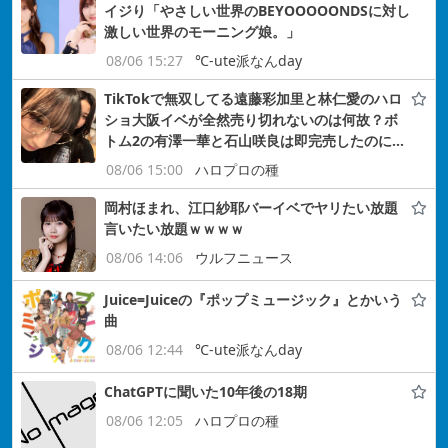
イジり「やさしい世界のBEYOOOOONDSに対し
激しい世界のモーニング娘。」
08/06 15:27
℃-ute派なんday
TikTokで無双してる遠藤彩加里と林仁愛のハロ
ショ大阪イベが全然売り切れないのは何故？ボ
トム2の有澤一華と石山咲良は即完売したのに…
08/06 15:00
ハロプロの種
岡村ほまれ、江口紗耶バーイベでヤリたい放題
言いたい放題ｗｗｗｗ
08/06 14:06
ウルフニュース
Juice=Juiceの『ポップミュージック』とかいう
曲
08/06 12:44
℃-ute派なんday
ChatGPTに聞いた10年後の18期
08/06 12:05
ハロプロの種