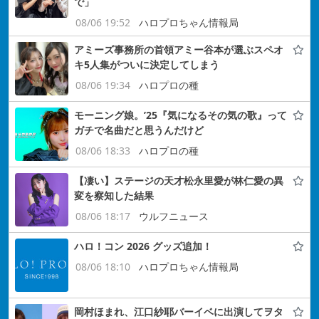
で」
08/06 19:52
ハロプロちゃん情報局
アミーズ事務所の首領アミー谷本が選ぶスペオ
キ5人集がついに決定してしまう
08/06 19:34
ハロプロの種
モーニング娘。’25『気になるその気の歌』って
ガチで名曲だと思うんだけど
08/06 18:33
ハロプロの種
【凄い】ステージの天才松永里愛が林仁愛の異
変を察知した結果
08/06 18:17
ウルフニュース
ハロ！コン 2026 グッズ追加！
08/06 18:10
ハロプロちゃん情報局
岡村ほまれ、江口紗耶バーイベに出演してヲタ