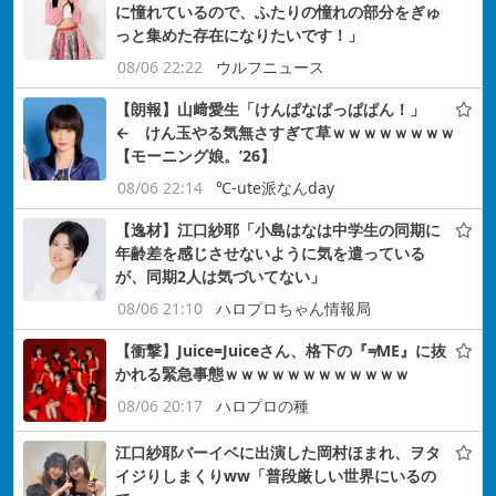
に憧れているので、ふたりの憧れの部分をぎゅ
っと集めた存在になりたいです！」
08/06 22:22
ウルフニュース
【朗報】山﨑愛生「けんぱなぱっぱぱん！」
← けん玉やる気無さすぎて草ｗｗｗｗｗｗｗｗ
【モーニング娘。’26】
08/06 22:14
℃-ute派なんday
【逸材】江口紗耶「小島はなは中学生の同期に
年齢差を感じさせないように気を遣っている
が、同期2人は気づいてない」
08/06 21:10
ハロプロちゃん情報局
【衝撃】Juice=Juiceさん、格下の『≠ME』に抜
かれる緊急事態ｗｗｗｗｗｗｗｗｗｗｗｗ
08/06 20:17
ハロプロの種
江口紗耶バーイベに出演した岡村ほまれ、ヲタ
イジりしまくりww「普段厳しい世界にいるの