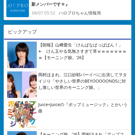
新メンバーです☆』
08/07 05:52
ハロプロちゃん情報局
ピックアップ
【朗報】山﨑愛生「けんぱなぱっぱぱん！」
← けん玉やる気無さすぎて草ｗｗｗｗｗｗｗ
ｗ【モーニング娘。’26】
岡村ほまれ、江口紗耶バーイベに出演してヲタ
イジり「やさしい世界のBEYOOOOONDSに対
し激しい世界のモーニング娘。」
Juice=Juiceの『ポップミュージック』とかいう
曲
【モーニング娘。’26】岡村ほまれ「アップフ