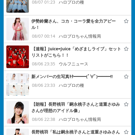
08/07 01:23
ハロプロの種
伊勢鈴蘭さん、コカ・コーラ愛を全力アピー
ル！
08/07 00:14
ハロプロちゃん情報局
【速報】Juice=Juice「めざましライブ」セット
リストがこちら！！
08/06 23:35
ウルフニュース
新メンバーの生写真ｷﾀ━━━(ﾟ∀ﾟ)━━━!!
08/06 23:33
ハロプロの種
【朗報】長野桃羽「嗣永桃子さんと道重さゆみ
さんが理想のアイドル像」
08/06 22:38
ハロプロちゃん情報局
長野桃羽「私は嗣永桃子さんと道重さゆみさん