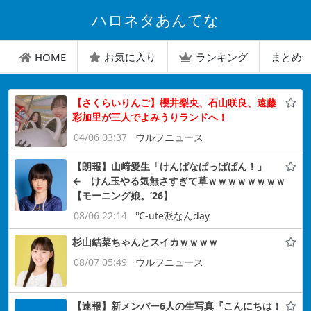
ハロネタあんてな
HOME
お気に入り
ランキング
まとめ
【さくらいりんご】櫻井梨央、石山咲良、遠藤
彩加里が三人でよみうりランドへ！
04/06 03:37
ウルフニュース
【朗報】山﨑愛生「けんぱなぱっぱぱん！」
← けん玉やる気無さすぎて草ｗｗｗｗｗｗｗｗ
【モーニング娘。’26】
08/06 22:14
℃-ute派なんday
杉山結菜ちゃんとスイカｗｗｗｗ
08/07 05:49
ウルフニュース
【速報】新メンバー6人の生写真『こんにちは！