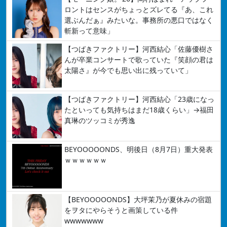
ロントはセンスがちょっとズレてる『あ、これ
選ぶんだぁ』みたいな。事務所の悪口ではなく
斬新って意味」
【つばきファクトリー】河西結心「佐藤優樹さ
んが卒業コンサートで歌っていた『笑顔の君は
太陽さ』が今でも思い出に残っていて」
【つばきファクトリー】河西結心「23歳になっ
たといっても気持ちはまだ18歳くらい」→福田
真琳のツッコミが秀逸
BEYOOOOONDS、明後日（8月7日）重大発表
ｗｗｗｗｗｗ
【BEYOOOOONDS】大坪茉乃が夏休みの宿題
をヲタにやらそうと画策している件
wwwwwww