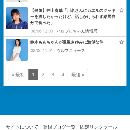
【健気】井上春華「川名さんにカエルのクッキ
ーを渡したかったけど、話しかけられず結局自
分で食べた」
08/06 12:00
ハロプロちゃん情報局
鈴木もあちゃんが道重さゆみに激似な件
08/06 11:01
ウルフニュース
« 最初
1
2
3
4
最後 »
サイトについて
登録ブログ一覧
固定リンクツール