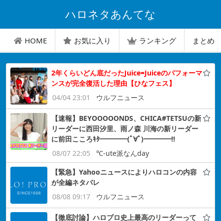
ハロネタあんてな
HOME
お気に入り
ランキング
まとめ
2年くらいどん底だったJuice=Juiceのパフォーマ
ンスが完全復活した理由【ひなフェス】
04/04 23:01
ウルフニュース
【速報】BEYOOOOONDS、CHICA#TETSUの新
リーダーに西田汐里、雨ノ森 川海の新リーダー
に前田こころｷﾀ━━━━(ﾟ∀ﾟ)━━━━!!
08/07 22:05
℃-ute派なんday
【緊急】Yahooニュースによりハロコンの内容
が全編ネタバレ
08/08 09:17
ウルフニュース
【徹底討論】ハロプロ史上最高のリーダーって