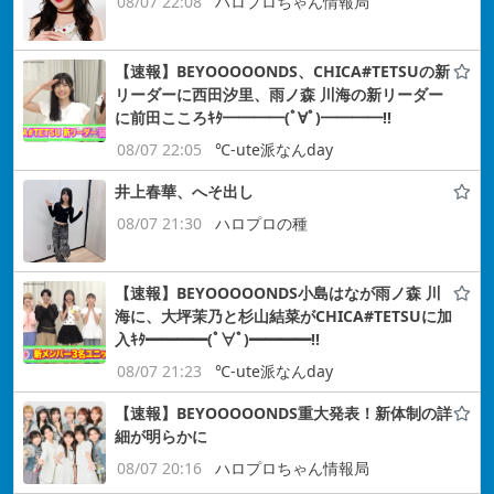
08/07 22:08
ハロプロちゃん情報局
【速報】BEYOOOOONDS、CHICA#TETSUの新
リーダーに西田汐里、雨ノ森 川海の新リーダー
に前田こころｷﾀ━━━━(ﾟ∀ﾟ)━━━━!!
08/07 22:05
℃-ute派なんday
井上春華、へそ出し
08/07 21:30
ハロプロの種
【速報】BEYOOOOONDS小島はなが雨ノ森 川
海に、大坪茉乃と杉山結菜がCHICA#TETSUに加
入ｷﾀ━━━━(ﾟ∀ﾟ)━━━━!!
08/07 21:23
℃-ute派なんday
【速報】BEYOOOOONDS重大発表！新体制の詳
細が明らかに
08/07 20:16
ハロプロちゃん情報局