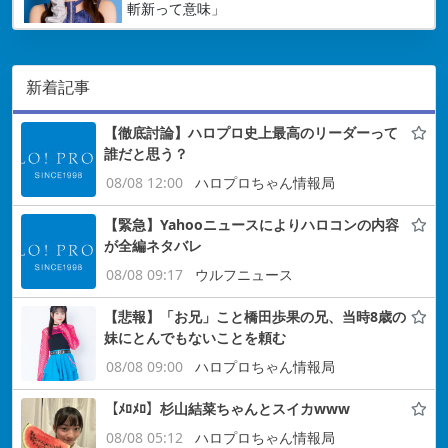
斬新って意味」
新着記事
【徹底討論】ハロプロ史上最高のリーダーって
誰だと思う？
08/08 12:00
ハロプロちゃん情報局
【緊急】Yahooニュースによりハロコンの内容
が全編ネタバレ
08/08 09:17
ウルフニュース
【悲報】「お兄」こと橋田歩果の兄、当時8歳の
妹にとんでもないことを頼む
08/08 09:00
ハロプロちゃん情報局
【ﾒﾛﾒﾛ】杉山結菜ちゃんとスイカwww
08/08 05:12
ハロプロちゃん情報局