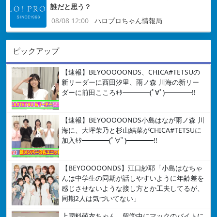
誰だと思う？
08/08 12:00
ハロプロちゃん情報局
ピックアップ
【速報】BEYOOOOONDS、CHICA#TETSUの
新リーダーに西田汐里、雨ノ森 川海の新リー
ダーに前田こころｷﾀ━━━━(ﾟ∀ﾟ)━━━━!!
【速報】BEYOOOOONDS小島はなが雨ノ森 川
海に、大坪茉乃と杉山結菜がCHICA#TETSUに
加入ｷﾀ━━━━(ﾟ∀ﾟ)━━━━!!
【BEYOOOOONDS】江口紗耶「小島はなちゃ
んは中学生の同期が話しやすいように年齢差を
感じさせないような接し方とか工夫してるが、
同期2人は気づいてない」
上國料萌衣ちゃん、留学中にマックのバイトに