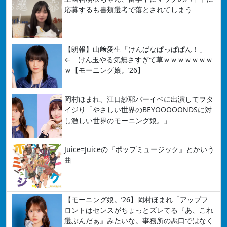
応募するも書類選考で落とされてしまう
【朗報】山﨑愛生「けんぱなぱっぱぱん！」
← けん玉やる気無さすぎて草ｗｗｗｗｗｗｗ
ｗ【モーニング娘。’26】
岡村ほまれ、江口紗耶バーイベに出演してヲタ
イジり「やさしい世界のBEYOOOOONDSに対
し激しい世界のモーニング娘。」
Juice=Juiceの『ポップミュージック』とかいう
曲
【モーニング娘。’26】岡村ほまれ「アップフ
ロントはセンスがちょっとズレてる『あ、これ
選ぶんだぁ』みたいな。事務所の悪口ではなく