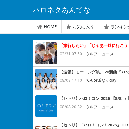
ハロネタあんてな
HOME
お気に入り
ランキン
「旅行したい」「じゃあ一緒に行こう
03/31 07:50
ウルフニュース
【速報】モーニング娘。’26新曲『YES
08/08 17:10
℃-ute派なんday
【セトリ】ハロ！コン 2026 【8/8 （土
08/08 20:32
ウルフニュース
【セトリ】「ハロ！コン！2026」TOYO