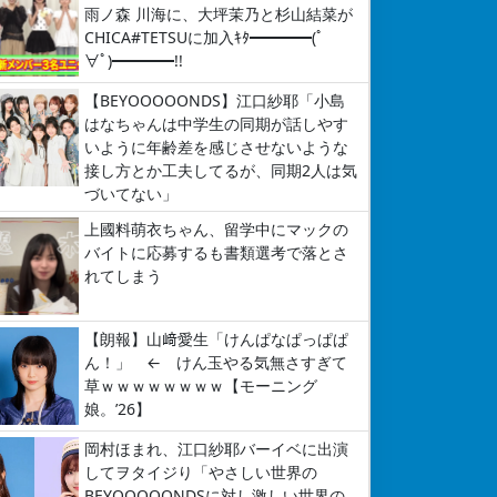
雨ノ森 川海に、大坪茉乃と杉山結菜が
CHICA#TETSUに加入ｷﾀ━━━━(ﾟ
∀ﾟ)━━━━!!
【BEYOOOOONDS】江口紗耶「小島
はなちゃんは中学生の同期が話しやす
いように年齢差を感じさせないような
接し方とか工夫してるが、同期2人は気
づいてない」
上國料萌衣ちゃん、留学中にマックの
バイトに応募するも書類選考で落とさ
れてしまう
【朗報】山﨑愛生「けんぱなぱっぱぱ
ん！」 ← けん玉やる気無さすぎて
草ｗｗｗｗｗｗｗｗ【モーニング
娘。’26】
岡村ほまれ、江口紗耶バーイベに出演
してヲタイジり「やさしい世界の
BEYOOOOONDSに対し激しい世界の