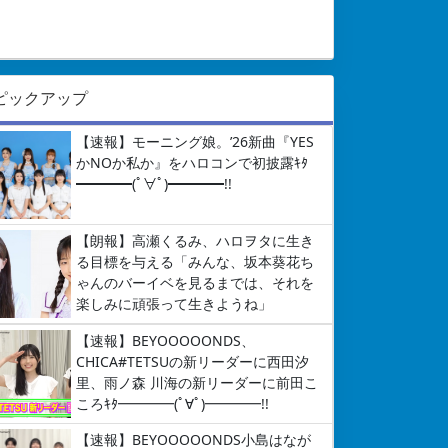
ピックアップ
【速報】モーニング娘。’26新曲『YES
かNOか私か』をハロコンで初披露ｷﾀ
━━━━(ﾟ∀ﾟ)━━━━!!
【朗報】高瀬くるみ、ハロヲタに生き
る目標を与える「みんな、坂本葵花ち
ゃんのバーイベを見るまでは、それを
楽しみに頑張って生きようね」
【速報】BEYOOOOONDS、
CHICA#TETSUの新リーダーに西田汐
里、雨ノ森 川海の新リーダーに前田こ
ころｷﾀ━━━━(ﾟ∀ﾟ)━━━━!!
【速報】BEYOOOOONDS小島はなが