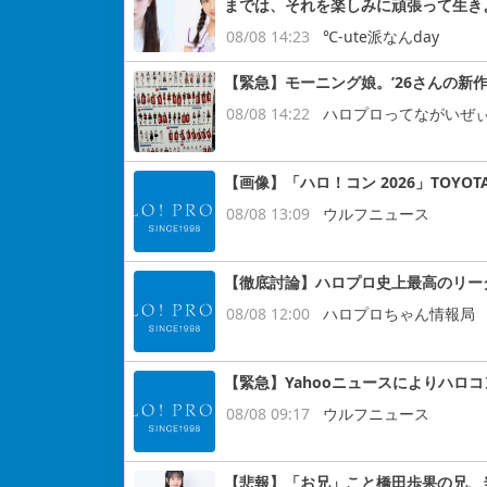
までは、それを楽しみに頑張って生き
08/08 14:23
℃-ute派なんday
【緊急】モーニング娘。’26さんの新作
08/08 14:22
ハロプロってながいぜ
【画像】「ハロ！コン 2026」TOYOT
08/08 13:09
ウルフニュース
【徹底討論】ハロプロ史上最高のリー
08/08 12:00
ハロプロちゃん情報局
【緊急】Yahooニュースによりハロ
08/08 09:17
ウルフニュース
【悲報】「お兄」こと橋田歩果の兄、