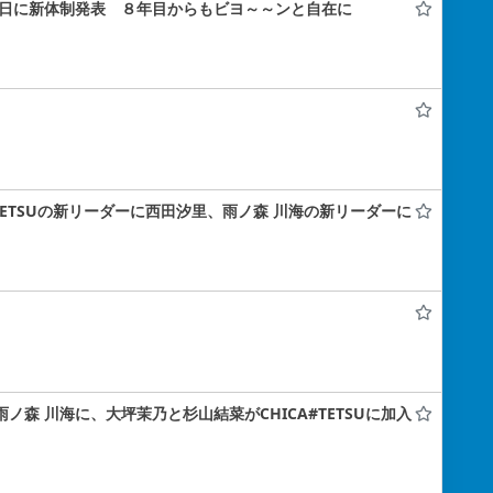
年記念日に新体制発表 ８年目からもビヨ～～ンと自在に
A#TETSUの新リーダーに西田汐里、雨ノ森 川海の新リーダーに
雨ノ森 川海に、大坪茉乃と杉山結菜がCHICA#TETSUに加入