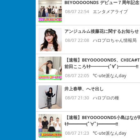
BEYOOOOONDS デビュー７周
08/07 22:54
エンタメアライブ
アンジュルム後藤花に関するお知らせ
08/07 22:08
ハロプロちゃん情報局
【速報】BEYOOOOONDS、CHIC
前田こころｷﾀ━━━━(ﾟ∀ﾟ)━━━━!!
08/07 22:05
℃-ute派なんday
井上春華、へそ出し
08/07 21:30
ハロプロの種
【速報】BEYOOOOONDS小島はなが
ｷﾀ━━━━(ﾟ∀ﾟ)━━━━!!
08/07 21:23
℃-ute派なんday