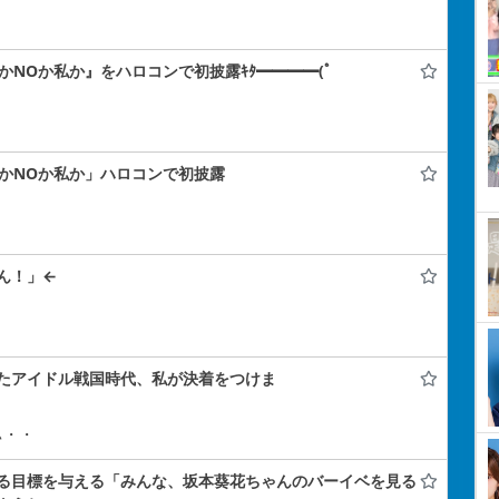
SかNOか私か』をハロコンで初披露ｷﾀ━━━━(ﾟ
SかNOか私か」ハロコンで初披露
ん！」←
たアイドル戦国時代、私が決着をつけま
ぃ・・
る目標を与える「みんな、坂本葵花ちゃんのバーイベを見る