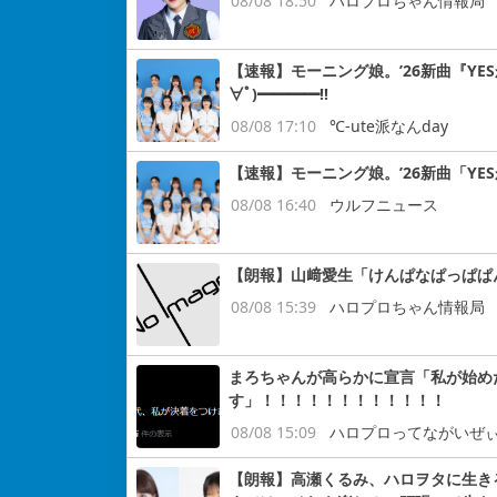
08/08 18:50
ハロプロちゃん情報局
【速報】モーニング娘。’26新曲『YE
∀ﾟ)━━━━!!
08/08 17:10
℃-ute派なんday
【速報】モーニング娘。’26新曲「YE
08/08 16:40
ウルフニュース
【朗報】山﨑愛生「けんぱなぱっぱぱ
08/08 15:39
ハロプロちゃん情報局
まろちゃんが高らかに宣言「私が始め
す」！！！！！！！！！！！！
08/08 15:09
ハロプロってながいぜ
【朗報】高瀬くるみ、ハロヲタに生き