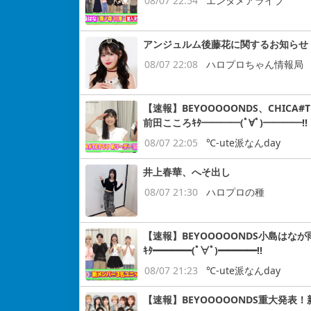
08/07 22:54
エンタメアライブ
アンジュルム後藤花に関するお知らせ
08/07 22:08
ハロプロちゃん情報局
【速報】BEYOOOOONDS、CHIC
前田こころｷﾀ━━━━(ﾟ∀ﾟ)━━━━!!
08/07 22:05
℃-ute派なんday
井上春華、へそ出し
08/07 21:30
ハロプロの種
【速報】BEYOOOOONDS小島はなが
ｷﾀ━━━━(ﾟ∀ﾟ)━━━━!!
08/07 21:23
℃-ute派なんday
【速報】BEYOOOOONDS重大発表