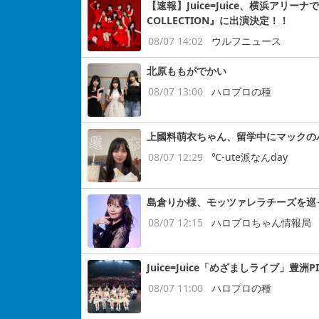
【速報】Juice=Juice、横浜アリー
COLLECTION』に出演決定！！
08/07 14:02
ウルフニュース
北原ももがでかい
08/07 13:00
ハロプロの種
上國料萌衣ちゃん、留学中にマックの
08/07 12:29
℃-ute派なんday
島倉りか様、モッツァレラチーズを巡
08/07 12:15
ハロプロちゃん情報局
Juice=Juice「めざましライブ」豊洲P
08/07 11:00
ハロプロの種