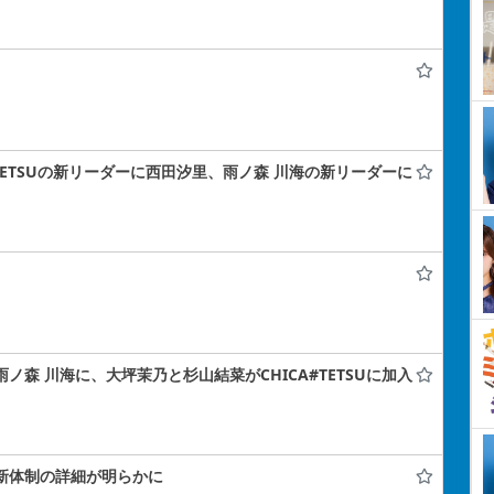
A#TETSUの新リーダーに西田汐里、雨ノ森 川海の新リーダーに
雨ノ森 川海に、大坪茉乃と杉山結菜がCHICA#TETSUに加入
！新体制の詳細が明らかに