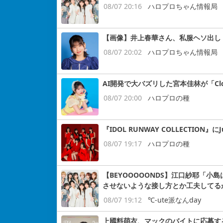
08/07 20:16
ハロプロちゃん情報局
【画像】井上春華さん、私服ヘソ出し
08/07 20:02
ハロプロちゃん情報局
AI開発で大バズリした宮本佳林が「Cloud
08/07 20:00
ハロプロの種
『IDOL RUNWAY COLLECTION』にJ
08/07 19:17
ハロプロの種
【BEYOOOOONDS】江口紗耶「
させないような接し方とか工夫してる
08/07 19:12
℃-ute派なんday
上國料萌衣、マックのバイトに応募す