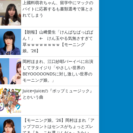
上國料萌衣ちゃん、留学中にマックの
バイトに応募するも書類選考で落とさ
れてしまう
【朗報】山﨑愛生「けんぱなぱっぱぱ
ん！」 ← けん玉やる気無さすぎて
草ｗｗｗｗｗｗｗｗ【モーニング
娘。’26】
岡村ほまれ、江口紗耶バーイベに出演
してヲタイジり「やさしい世界の
BEYOOOOONDSに対し激しい世界の
モーニング娘。」
Juice=Juiceの『ポップミュージック』
とかいう曲
【モーニング娘。’26】岡村ほまれ「ア
ップフロントはセンスがちょっとズレ
てる『あ、これ選ぶんだぁ』みたい