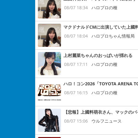
08/07 18:34
ハロプロの種
マクドナルドCMに出演していた上國
08/07 18:04
ハロプロちゃん情報局
上村麗菜ちゃんのおっぱいが揺れる
08/07 17:11
ハロプロの種
ハロ！コン2026「TOYOTA ARENA
08/07 16:15
ハロプロの種
【悲報】上國料萌衣さん、マックのバ
08/07 15:06
ウルフニュース