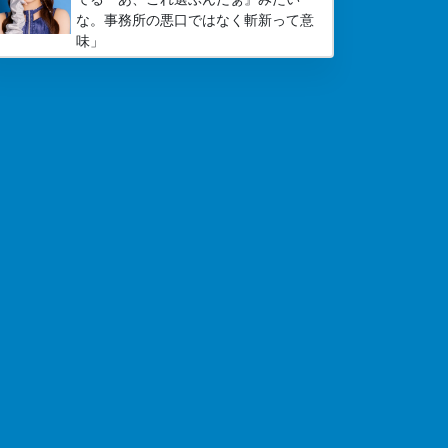
な。事務所の悪口ではなく斬新って意
味」