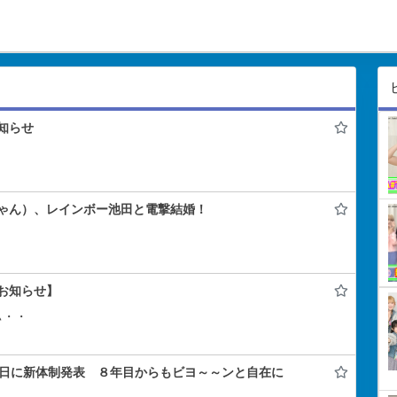
知らせ
ゃん）、レインボー池田と電撃結婚！
お知らせ】
ぃ・・
年記念日に新体制発表 ８年目からもビヨ～～ンと自在に