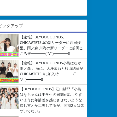
ピックアップ
【速報】BEYOOOOONDS、
CHICA#TETSUの新リーダーに西田汐
里、雨ノ森 川海の新リーダーに前田こ
ころｷﾀ━━━━(ﾟ∀ﾟ)━━━━!!
【速報】BEYOOOOONDS小島はなが
雨ノ森 川海に、大坪茉乃と杉山結菜が
CHICA#TETSUに加入ｷﾀ━━━━(ﾟ
∀ﾟ)━━━━!!
【BEYOOOOONDS】江口紗耶「小島
はなちゃんは中学生の同期が話しやす
いように年齢差を感じさせないような
接し方とか工夫してるが、同期2人は気
づいてない」