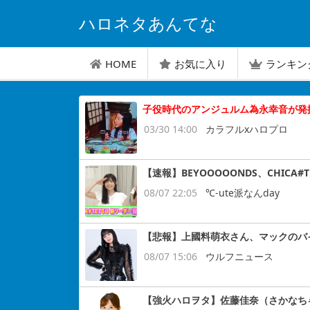
ハロネタあんてな
HOME
お気に入り
ランキン
子役時代のアンジュルム為永幸音が発
03/30 14:00
カラフルxハロプロ
【速報】BEYOOOOONDS、CHIC
08/07 22:05
℃-ute派なんday
【悲報】上國料萌衣さん、マックのバ
08/07 15:06
ウルフニュース
【強火ハロヲタ】佐藤佳奈（さかなち