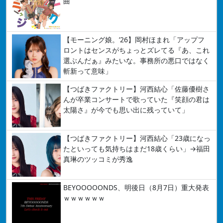
曲
【モーニング娘。’26】岡村ほまれ「アップフ
ロントはセンスがちょっとズレてる『あ、これ
選ぶんだぁ』みたいな。事務所の悪口ではなく
斬新って意味」
【つばきファクトリー】河西結心「佐藤優樹さ
んが卒業コンサートで歌っていた『笑顔の君は
太陽さ』が今でも思い出に残っていて」
【つばきファクトリー】河西結心「23歳になっ
たといっても気持ちはまだ18歳くらい」→福田
真琳のツッコミが秀逸
BEYOOOOONDS、明後日（8月7日）重大発表
ｗｗｗｗｗｗ