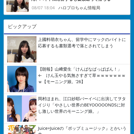
08/07 18:04
ハロプロちゃん情報局
ピックアップ
上國料萌衣ちゃん、留学中にマックのバイトに
応募するも書類選考で落とされてしまう
【朗報】山﨑愛生「けんぱなぱっぱぱん！」
← けん玉やる気無さすぎて草ｗｗｗｗｗｗｗ
ｗ【モーニング娘。’26】
岡村ほまれ、江口紗耶バーイベに出演してヲタ
イジり「やさしい世界のBEYOOOOONDSに対
し激しい世界のモーニング娘。」
Juice=Juiceの『ポップミュージック』とかいう