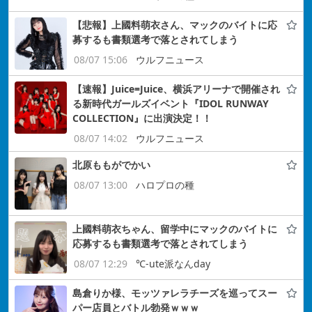
【悲報】上國料萌衣さん、マックのバイトに応
募するも書類選考で落とされてしまう
08/07 15:06
ウルフニュース
【速報】Juice=Juice、横浜アリーナで開催され
る新時代ガールズイベント『IDOL RUNWAY
COLLECTION』に出演決定！！
08/07 14:02
ウルフニュース
北原ももがでかい
08/07 13:00
ハロプロの種
上國料萌衣ちゃん、留学中にマックのバイトに
応募するも書類選考で落とされてしまう
08/07 12:29
℃-ute派なんday
島倉りか様、モッツァレラチーズを巡ってスー
パー店員とバトル勃発ｗｗｗ