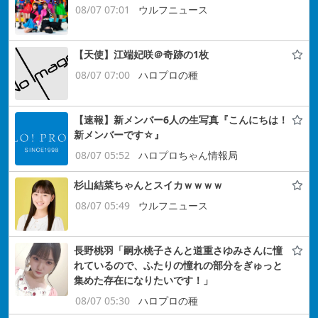
08/07 07:01
ウルフニュース
【天使】江端妃咲＠奇跡の1枚
08/07 07:00
ハロプロの種
【速報】新メンバー6人の生写真『こんにちは！
新メンバーです☆』
08/07 05:52
ハロプロちゃん情報局
杉山結菜ちゃんとスイカｗｗｗｗ
08/07 05:49
ウルフニュース
長野桃羽「嗣永桃子さんと道重さゆみさんに憧
れているので、ふたりの憧れの部分をぎゅっと
集めた存在になりたいです！」
08/07 05:30
ハロプロの種