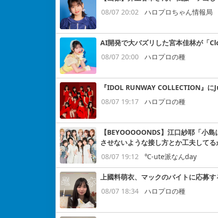
08/07 20:02
ハロプロちゃん情報局
AI開発で大バズリした宮本佳林が「Cloud
08/07 20:00
ハロプロの種
『IDOL RUNWAY COLLECTION』にJ
08/07 19:17
ハロプロの種
【BEYOOOOONDS】江口紗耶「
させないような接し方とか工夫してる
08/07 19:12
℃-ute派なんday
上國料萌衣、マックのバイトに応募す
08/07 18:34
ハロプロの種