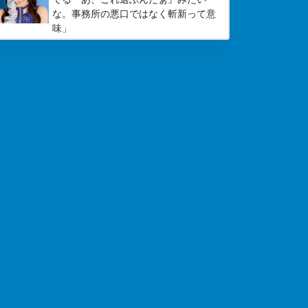
な。事務所の悪口ではなく斬新って意
味」