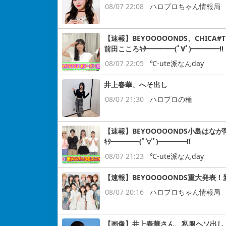
08/07 22:08
ハロプロちゃん情報局
【速報】BEYOOOOONDS、CHIC
前田こころｷﾀ━━━━(ﾟ∀ﾟ)━━━━!!
08/07 22:05
℃-ute派なんday
井上春華、へそ出し
08/07 21:30
ハロプロの種
【速報】BEYOOOOONDS小島はなが
ｷﾀ━━━━(ﾟ∀ﾟ)━━━━!!
08/07 21:23
℃-ute派なんday
【速報】BEYOOOOONDS重大発表
08/07 20:16
ハロプロちゃん情報局
【画像】井上春華さん、私服ヘソ出し