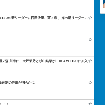
A#TETSUの新リーダーに西田汐里、雨ノ森 川海の新リーダーに
雨ノ森 川海に、大坪茉乃と杉山結菜がCHICA#TETSUに加入
！新体制の詳細が明らかに
！！！