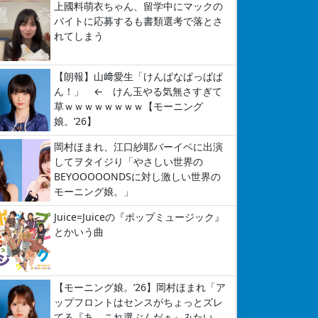
上國料萌衣ちゃん、留学中にマックの
バイトに応募するも書類選考で落とさ
れてしまう
【朗報】山﨑愛生「けんぱなぱっぱぱ
ん！」 ← けん玉やる気無さすぎて
草ｗｗｗｗｗｗｗｗ【モーニング
娘。’26】
岡村ほまれ、江口紗耶バーイベに出演
してヲタイジり「やさしい世界の
BEYOOOOONDSに対し激しい世界の
モーニング娘。」
Juice=Juiceの『ポップミュージック』
とかいう曲
【モーニング娘。’26】岡村ほまれ「ア
ップフロントはセンスがちょっとズレ
てる『あ、これ選ぶんだぁ』みたい