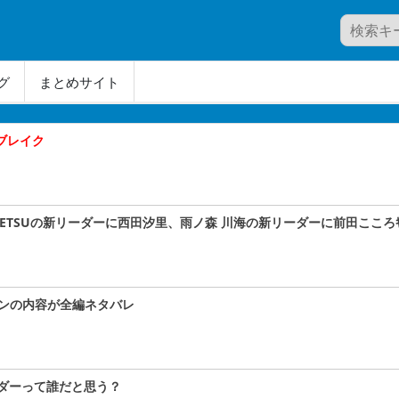
グ
まとめサイト
大ブレイク
A#TETSUの新リーダーに西田汐里、雨ノ森 川海の新リーダーに前田こころｷﾀ
コンの内容が全編ネタバレ
ダーって誰だと思う？