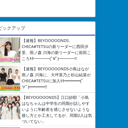
ピックアップ
【速報】BEYOOOOONDS、
CHICA#TETSUの新リーダーに西田汐
里、雨ノ森 川海の新リーダーに前田こ
ころｷﾀ━━━━(ﾟ∀ﾟ)━━━━!!
【速報】BEYOOOOONDS小島はなが
雨ノ森 川海に、大坪茉乃と杉山結菜が
CHICA#TETSUに加入ｷﾀ━━━━(ﾟ
∀ﾟ)━━━━!!
【BEYOOOOONDS】江口紗耶「小島
はなちゃんは中学生の同期が話しやす
いように年齢差を感じさせないような
接し方とか工夫してるが、同期2人は気
づいてない」