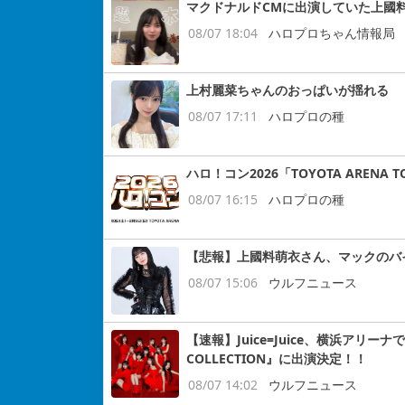
マクドナルドCMに出演していた上國
08/07 18:04
ハロプロちゃん情報局
上村麗菜ちゃんのおっぱいが揺れる
08/07 17:11
ハロプロの種
ハロ！コン2026「TOYOTA ARENA
08/07 16:15
ハロプロの種
【悲報】上國料萌衣さん、マックのバ
08/07 15:06
ウルフニュース
【速報】Juice=Juice、横浜アリー
COLLECTION』に出演決定！！
08/07 14:02
ウルフニュース