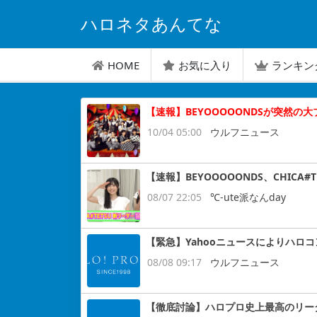
ハロネタあんてな
HOME
お気に入り
ランキン
【速報】BEYOOOOONDSが突然の
10/04 05:00
ウルフニュース
【速報】BEYOOOOONDS、CHIC
08/07 22:05
℃-ute派なんday
【緊急】Yahooニュースによりハロ
08/08 09:17
ウルフニュース
【徹底討論】ハロプロ史上最高のリー