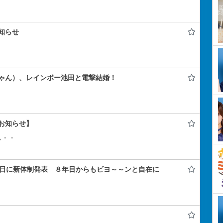
知らせ
ゃん）、レインボー池田と電撃結婚！
お知らせ】
ぃ・・
年記念日に新体制発表 ８年目からもビヨ～～ンと自在に