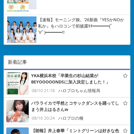
【速報】モーニング娘。’26新曲『YESかNOか
私か』をハロコンで初披露ｷﾀ━━━━(ﾟ
∀ﾟ)━━━━!!
新着記事
YKA横浜本校「卒業生の杉山結菜が
BEYOOOOONDSに加入決定しました！」
08/10 21:18
ハロプロちゃん情報局
バラライカで平然とコサックダンスを踊ってし
まう井上はるさんw
08/10 20:24
ハロプロの種
【朗報】井上春華「ミントグリーンは好きな色