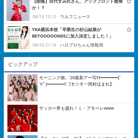
【朗報】田代すみれさん、アップフロント復帰
か！？
08/10 15:15
ウルフニュース
YKA横浜本校「卒業生の杉山結菜が
BEYOOOOONDSに加入決定しました！」
08/10 21:18
ハロプロちゃん情報局
ピックアップ
モーニング娘。’26最新アー写ｷﾀ━━━━(ﾟ
∀ﾟ)━━━━!!【センター岡村ほまれ】
サッカー界も盛れ！ミ・アモーレwww