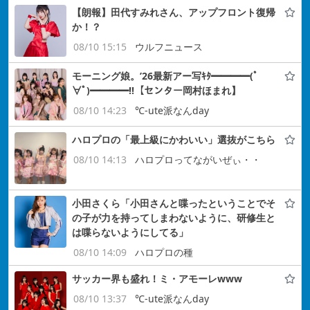
【朗報】田代すみれさん、アップフロント復帰
か！？
08/10 15:15
ウルフニュース
モーニング娘。’26最新アー写ｷﾀ━━━━(ﾟ
∀ﾟ)━━━━!!【センター岡村ほまれ】
08/10 14:23
℃-ute派なんday
ハロプロの「最上級にかわいい」選抜がこちら
08/10 14:13
ハロプロってながいぜぃ・・
小田さくら「小田さんと喋ったということでそ
の子が力を持ってしまわないように、研修生と
は喋らないようにしてる」
08/10 14:09
ハロプロの種
サッカー界も盛れ！ミ・アモーレwww
08/10 13:37
℃-ute派なんday