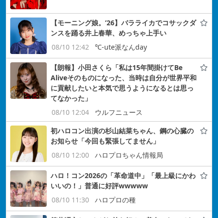
【モーニング娘。’26】バラライカでコサックダ
ンスを踊る井上春華、めっちゃ上手い
08/10 12:42
℃-ute派なんday
【朗報】小田さくら「私は15年間掛けてBe
Aliveそのものになった、当時は自分が世界平和
に貢献したいと本気で思うようになるとは思っ
てなかった」
08/10 12:04
ウルフニュース
初ハロコン出演の杉山結菜ちゃん、鋼の心臓の
お知らせ「今回も緊張してません」
08/10 12:00
ハロプロちゃん情報局
ハロ！コン2026の「革命道中」「最上級にかわ
いいの！」普通に好評wwwww
08/10 11:30
ハロプロの種