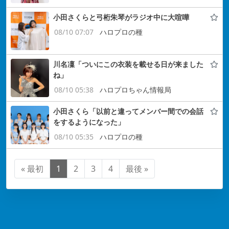
小田さくらと弓桁朱琴がラジオ中に大喧嘩
08/10 07:07
ハロプロの種
川名凜「ついにこの衣装を載せる日が来ました
ね」
08/10 05:38
ハロプロちゃん情報局
小田さくら「以前と違ってメンバー間での会話
をするようになった」
08/10 05:35
ハロプロの種
« 最初
1
2
3
4
最後 »