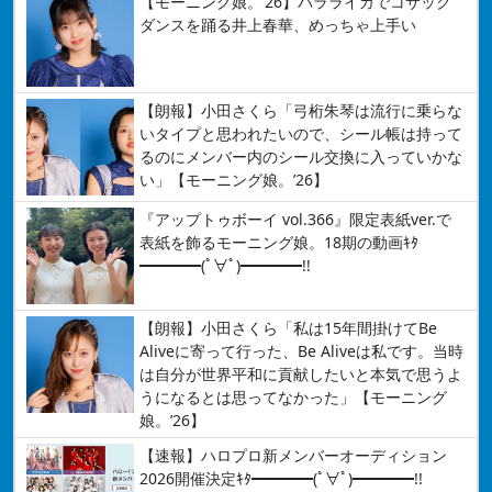
【モーニング娘。’26】バラライカでコサック
ダンスを踊る井上春華、めっちゃ上手い
【朗報】小田さくら「弓桁朱琴は流行に乗らな
いタイプと思われたいので、シール帳は持って
るのにメンバー内のシール交換に入っていかな
い」【モーニング娘。’26】
『アップトゥボーイ vol.366』限定表紙ver.で
表紙を飾るモーニング娘。18期の動画ｷﾀ
━━━━(ﾟ∀ﾟ)━━━━!!
【朗報】小田さくら「私は15年間掛けてBe
Aliveに寄って行った、Be Aliveは私です。当時
は自分が世界平和に貢献したいと本気で思うよ
うになるとは思ってなかった」【モーニング
娘。’26】
【速報】ハロプロ新メンバーオーディション
2026開催決定ｷﾀ━━━━(ﾟ∀ﾟ)━━━━!!