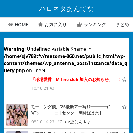
ハロネタあんてな
HOME
お気に入り
ランキング
まとめ
Warning
: Undefined variable $name in
/home/sjv789tfv/matome-860.net/public_html/wp-
content/themes/wp_antenna_post/instance/data_q
uery.php
on line
9
『稲場愛香 M-line club 加入のお知らせ』！！
10/18 21:43
モーニング娘。’26最新アー写ｷﾀ━━━━(ﾟ
∀ﾟ)━━━━!!【センター岡村ほまれ】
08/10 14:23
℃-ute派なんday