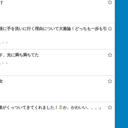
け
後に手を洗いに行く理由について大激論！どっちも一歩も引
ぃ・・
ド、光に満ち満ちてた
ぃ・・
女
ん達がくっついてきてくれました！
か、かわいい、、、」