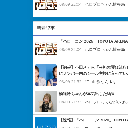
08/09 22:04
ハロプロちゃん情報局
新着記事
「ハロ！コン 2026」TOYOTA ARE
08/09 22:04
ハロプロちゃん情報局
【朗報】小田さくら「弓桁朱琴は流行
にメンバー内のシール交換に入っていか
08/09 21:52
℃-ute派なんday
橋迫鈴ちゃんが本気出した結果
08/09 21:33
ハロプロってながいぜ
【速報】「ハロ！コン 2026」TOYOTA