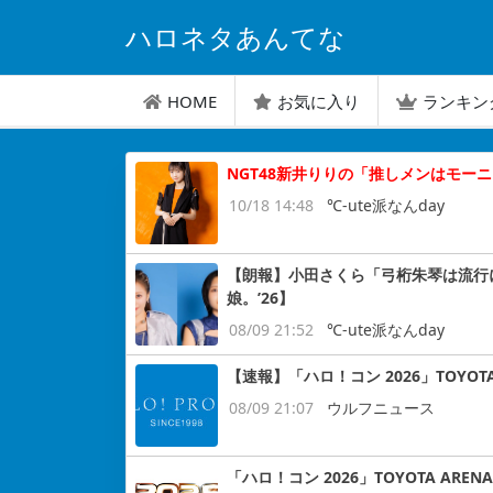
ハロネタあんてな
HOME
お気に入り
ランキン
NGT48新井りりの「推しメンはモーニ
10/18 14:48
℃-ute派なんday
【朗報】小田さくら「弓桁朱琴は流行
娘。’26】
08/09 21:52
℃-ute派なんday
【速報】「ハロ！コン 2026」TOYOTA
08/09 21:07
ウルフニュース
「ハロ！コン 2026」TOYOTA ARE