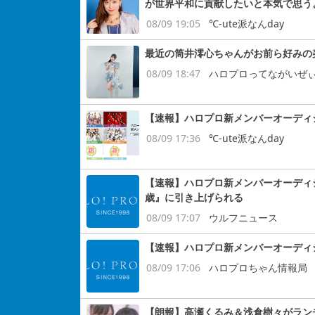
が世界平和に貢献したいと本気で思う
08/09 19:05
℃-ute派なんday
最近の筒井澪心ちゃんがお前ら好みの
08/09 18:47
ハロプロってながいぜ
【速報】ハロプロ新メンバーオーディション
08/09 17:36
℃-ute派なんday
【速報】ハロプロ新メンバーオーディ
歳』に引き上げられる
08/09 17:07
ウルフニュース
【速報】ハロプロ新メンバーオーディ
08/09 17:06
ハロプロちゃん情報局
【朗報】高瀬くるみ＆浅倉樹々がラン