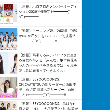
【速報】ハロプロ新メンバーオーディ
ション2026開催決定ｷﾀ━━━━(ﾟ
∀ﾟ)━━━━!!
【速報】モーニング娘。’26新曲『YES
かNOか私か』をハロコンで初披露ｷﾀ
━━━━(ﾟ∀ﾟ)━━━━!!
【朗報】高瀬くるみ、ハロヲタに生き
る目標を与える「みんな、坂本葵花ち
ゃんのバーイベを見るまでは、それを
楽しみに頑張って生きようね」
【速報】BEYOOOOONDS、
CHICA#TETSUの新リーダーに西田汐
里、雨ノ森 川海の新リーダーに前田こ
ころｷﾀ━━━━(ﾟ∀ﾟ)━━━━!!
【速報】BEYOOOOONDS小島はなが
雨ノ森 川海に、大坪茉乃と杉山結菜が