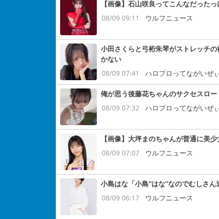
【画像】石山咲良ってこんなだったっ
08/09 09:11
ウルフニュース
小田さくらと弓桁朱琴がストレッチの
かない
08/09 07:41
ハロプロってながいぜ
俺が思う後藤花ちゃんのサクセスロー
08/09 07:32
ハロプロってながいぜ
【画像】大坪まのちゃんが普通に美少
08/09 07:07
ウルフニュース
小島はな「小島”はな”なのでむしさ
08/09 06:17
ウルフニュース