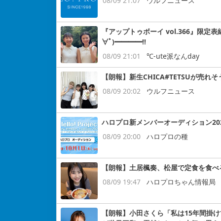
08/09 21:07
ウルフニュース
『アップトゥボーイ vol.366』限定表
∀ﾟ)━━━━!!
08/09 21:01
℃-ute派なんday
【朗報】新生CHICA#TETSUが売れそ
08/09 20:02
ウルフニュース
ハロプロ新メンバーオーディション2026ｷ
08/09 20:00
ハロプロの種
【朗報】土居楓奏、松屋で定食を食べ
08/09 19:47
ハロプロちゃん情報局
【朗報】小田さくら「私は15年間掛けてB