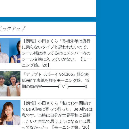
ピックアップ
【朗報】小田さくら「弓桁朱琴は流行
に乗らないタイプと思われたいので、
シール帳は持ってるのにメンバー内の
シール交換に入っていかない」【モー
ニング娘。’26】
『アップトゥボーイ vol.366』限定表
紙ver.で表紙を飾るモーニング娘。18
期の動画ｷﾀ━━━━(ﾟ∀ﾟ)━━━━!!
【朗報】小田さくら「私は15年間掛け
てBe Aliveに寄って行った、Be Aliveは
私です。当時は自分が世界平和に貢献
したいと本気で思うようになるとは思
ってなかった」【モーニング娘。’26】