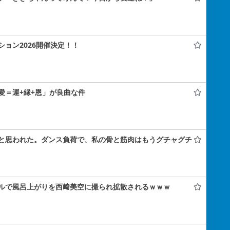
ョン2026開催決定！！
愛＝運+縁+恩」が良曲な件
と思われた。ダンス負荷で、私の骨と筋肉はもうグチャグチ
ルで風呂上がりを西﨑美空に撮られ拡散されるｗｗｗ