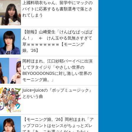
上國料萌衣ちゃん、留学中にマックの
バイトに応募するも書類選考で落とさ
れてしまう
【朗報】山﨑愛生「けんぱなぱっぱぱ
ん！」 ← けん玉やる気無さすぎて
草ｗｗｗｗｗｗｗｗ【モーニング
娘。’26】
岡村ほまれ、江口紗耶バーイベに出演
してヲタイジり「やさしい世界の
BEYOOOOONDSに対し激しい世界の
モーニング娘。」
Juice=Juiceの『ポップミュージック』
とかいう曲
【モーニング娘。’26】岡村ほまれ「ア
ップフロントはセンスがちょっとズレ
てる『あ、これ選ぶんだぁ』みたい