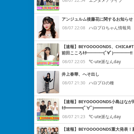
08/07 22:54
エンタメアライブ
アンジュルム後藤花に関するお知らせ
08/07 22:08
ハロプロちゃん情報局
【速報】BEYOOOOONDS、CHIC
前田こころｷﾀ━━━━(ﾟ∀ﾟ)━━━━!!
08/07 22:05
℃-ute派なんday
井上春華、へそ出し
08/07 21:30
ハロプロの種
【速報】BEYOOOOONDS小島はなが
ｷﾀ━━━━(ﾟ∀ﾟ)━━━━!!
08/07 21:23
℃-ute派なんday
【速報】BEYOOOOONDS重大発表