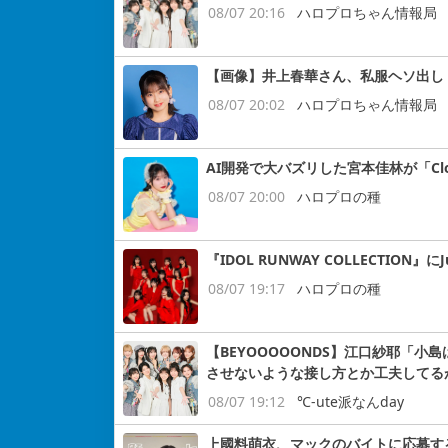
08/07 20:16
ハロプロちゃん情報局
【画像】井上春華さん、私服ヘソ出し
08/07 20:02
ハロプロちゃん情報局
AI開発で大バズリした宮本佳林が「Cloud
08/07 20:00
ハロプロの種
『IDOL RUNWAY COLLECTION』にJ
08/07 19:17
ハロプロの種
【BEYOOOOONDS】江口紗耶「
させないような接し方とか工夫してる
08/07 19:12
℃-ute派なんday
上國料萌衣、マックのバイトに応募す