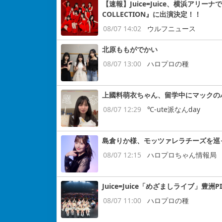
【速報】Juice=Juice、横浜アリー
COLLECTION』に出演決定！！
08/07 14:02
ウルフニュース
北原ももがでかい
08/07 13:00
ハロプロの種
上國料萌衣ちゃん、留学中にマックの
08/07 12:29
℃-ute派なんday
島倉りか様、モッツァレラチーズを巡
08/07 12:15
ハロプロちゃん情報局
Juice=Juice「めざましライブ」豊洲P
08/07 11:00
ハロプロの種