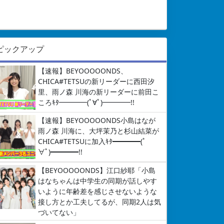
ピックアップ
【速報】BEYOOOOONDS、
CHICA#TETSUの新リーダーに西田汐
里、雨ノ森 川海の新リーダーに前田こ
ころｷﾀ━━━━(ﾟ∀ﾟ)━━━━!!
【速報】BEYOOOOONDS小島はなが
雨ノ森 川海に、大坪茉乃と杉山結菜が
CHICA#TETSUに加入ｷﾀ━━━━(ﾟ
∀ﾟ)━━━━!!
【BEYOOOOONDS】江口紗耶「小島
はなちゃんは中学生の同期が話しやす
いように年齢差を感じさせないような
接し方とか工夫してるが、同期2人は気
づいてない」