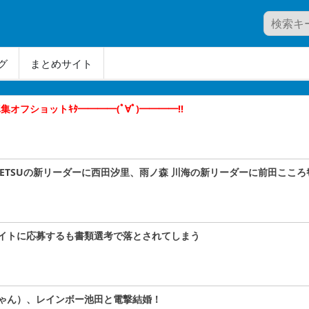
グ
まとめサイト
オフショットｷﾀ━━━━(ﾟ∀ﾟ)━━━━!!
A#TETSUの新リーダーに西田汐里、雨ノ森 川海の新リーダーに前田こころｷﾀ
イトに応募するも書類選考で落とされてしまう
ゃん）、レインボー池田と電撃結婚！