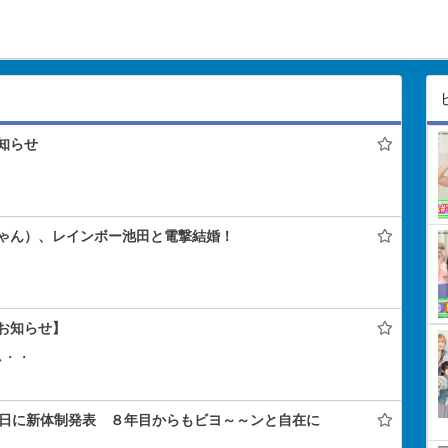
知らせ
ゃん）、レインボー池田と電撃結婚！
お知らせ】
ぃ・・
年記念日に新体制発表 ８年目からもビヨ～～ンと自在に