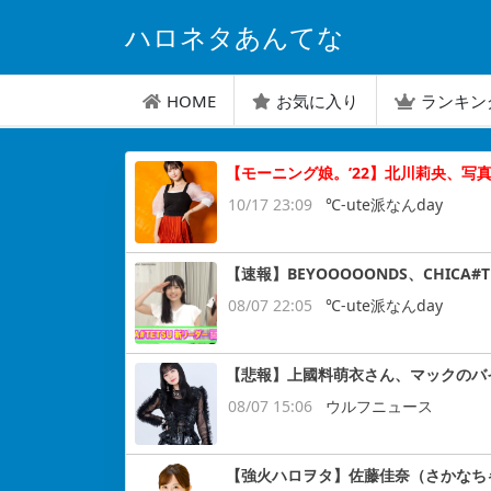
ハロネタあんてな
HOME
お気に入り
ランキン
【モーニング娘。’22】北川莉央、写真集
10/17 23:09
℃-ute派なんday
【速報】BEYOOOOONDS、CHIC
08/07 22:05
℃-ute派なんday
【悲報】上國料萌衣さん、マックのバ
08/07 15:06
ウルフニュース
【強火ハロヲタ】佐藤佳奈（さかなち