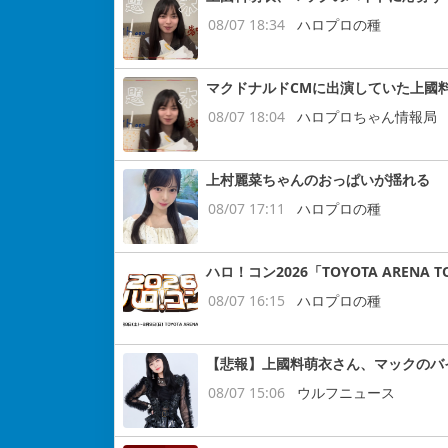
08/07 18:34
ハロプロの種
マクドナルドCMに出演していた上國
08/07 18:04
ハロプロちゃん情報局
上村麗菜ちゃんのおっぱいが揺れる
08/07 17:11
ハロプロの種
ハロ！コン2026「TOYOTA ARENA
08/07 16:15
ハロプロの種
【悲報】上國料萌衣さん、マックのバ
08/07 15:06
ウルフニュース