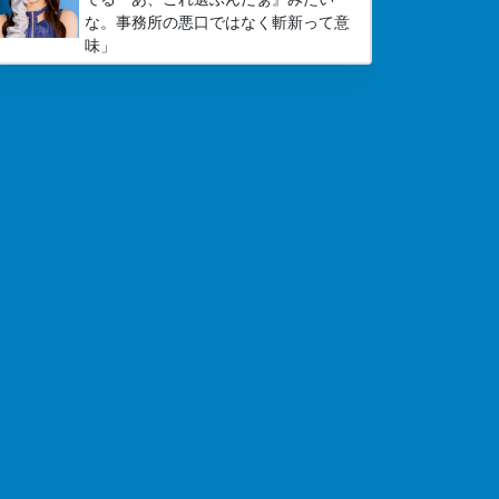
な。事務所の悪口ではなく斬新って意
味」