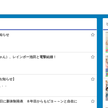
知らせ
ゃん）、レインボー池田と電撃結婚！
お知らせ】
ぃ・・
年記念日に新体制発表 ８年目からもビヨ～～ンと自在に