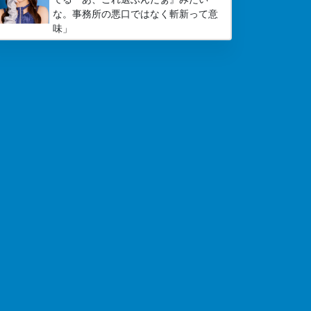
な。事務所の悪口ではなく斬新って意
味」