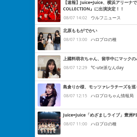
【速報】Juice=Juice、横浜アリー
COLLECTION』に出演決定！！
08/07 14:02
ウルフニュース
北原ももがでかい
08/07 13:00
ハロプロの種
上國料萌衣ちゃん、留学中にマックの
08/07 12:29
℃-ute派なんday
島倉りか様、モッツァレラチーズを巡
08/07 12:15
ハロプロちゃん情報局
Juice=Juice「めざましライブ」豊洲P
08/07 11:00
ハロプロの種