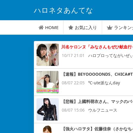
ハロネタあんてな
HOME
お気に入り
ランキン
川名ケロンヌ「みなさんもぜひ献血行
10/17 21:01
ハロプロってながいぜ
【速報】BEYOOOOONDS、CHIC
08/07 22:05
℃-ute派なんday
【悲報】上國料萌衣さん、マックのバ
08/07 15:06
ウルフニュース
【強火ハロヲタ】佐藤佳奈（さかなち