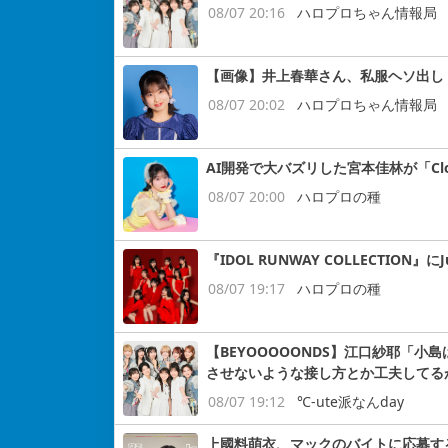
08/07 20:16
ハロプロちゃん情報局
【画像】井上春華さん、私服ヘソ出し
08/07 20:02
ハロプロちゃん情報局
AI開発で大バズリした宮本佳林が「Cloud
08/07 20:00
ハロプロの種
『IDOL RUNWAY COLLECTION』にJ
08/07 19:17
ハロプロの種
【BEYOOOOONDS】江口紗耶「
させないような接し方とか工夫してる
08/07 19:12
℃-ute派なんday
上國料萌衣、マックのバイトに応募す