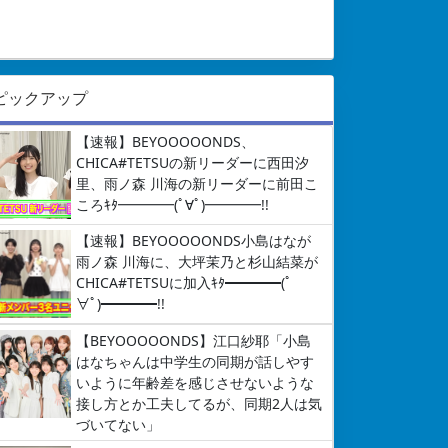
ピックアップ
【速報】BEYOOOOONDS、
CHICA#TETSUの新リーダーに西田汐
里、雨ノ森 川海の新リーダーに前田こ
ころｷﾀ━━━━(ﾟ∀ﾟ)━━━━!!
【速報】BEYOOOOONDS小島はなが
雨ノ森 川海に、大坪茉乃と杉山結菜が
CHICA#TETSUに加入ｷﾀ━━━━(ﾟ
∀ﾟ)━━━━!!
【BEYOOOOONDS】江口紗耶「小島
はなちゃんは中学生の同期が話しやす
いように年齢差を感じさせないような
接し方とか工夫してるが、同期2人は気
づいてない」