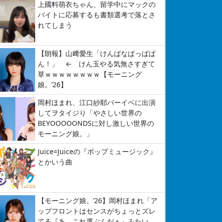
上國料萌衣ちゃん、留学中にマックの
バイトに応募するも書類選考で落とさ
れてしまう
【朗報】山﨑愛生「けんぱなぱっぱぱ
ん！」 ← けん玉やる気無さすぎて
草ｗｗｗｗｗｗｗｗ【モーニング
娘。’26】
岡村ほまれ、江口紗耶バーイベに出演
してヲタイジり「やさしい世界の
BEYOOOOONDSに対し激しい世界の
モーニング娘。」
Juice=Juiceの『ポップミュージック』
とかいう曲
【モーニング娘。’26】岡村ほまれ「ア
ップフロントはセンスがちょっとズレ
てる『あ、これ選ぶんだぁ』みたい