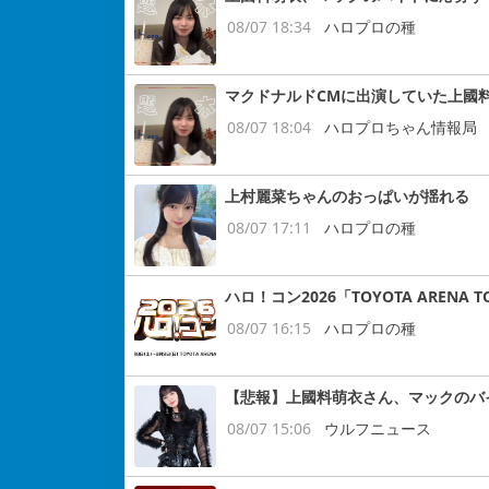
08/07 18:34
ハロプロの種
マクドナルドCMに出演していた上國
08/07 18:04
ハロプロちゃん情報局
上村麗菜ちゃんのおっぱいが揺れる
08/07 17:11
ハロプロの種
ハロ！コン2026「TOYOTA ARENA
08/07 16:15
ハロプロの種
【悲報】上國料萌衣さん、マックのバ
08/07 15:06
ウルフニュース