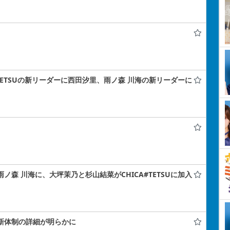
A#TETSUの新リーダーに西田汐里、雨ノ森 川海の新リーダーに
雨ノ森 川海に、大坪茉乃と杉山結菜がCHICA#TETSUに加入
！新体制の詳細が明らかに