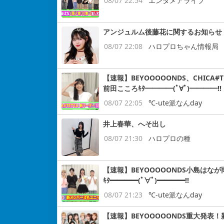
08/07 22:54
エンタメアライブ
アンジュルム後藤花に関するお知らせ
08/07 22:08
ハロプロちゃん情報局
【速報】BEYOOOOONDS、CHIC
前田こころｷﾀ━━━━(ﾟ∀ﾟ)━━━━!!
08/07 22:05
℃-ute派なんday
井上春華、へそ出し
08/07 21:30
ハロプロの種
【速報】BEYOOOOONDS小島はなが
ｷﾀ━━━━(ﾟ∀ﾟ)━━━━!!
08/07 21:23
℃-ute派なんday
【速報】BEYOOOOONDS重大発表