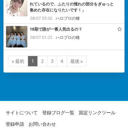
れているので、ふたりの憧れの部分をぎゅっと
集めた存在になりたいです！」
08/07 05:30
ハロプロの種
18期で誰が一番人気出るの？
08/07 01:23
ハロプロの種
« 最初
1
2
3
4
最後 »
サイトについて
登録ブログ一覧
固定リンクツール
登録申請
お問い合わせ