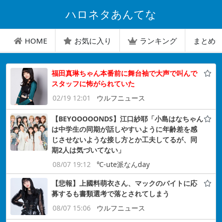
ハロネタあんてな
HOME
お気に入り
ランキング
まとめ
福田真琳ちゃん本番前に舞台袖で大声で叫んで
スタッフに怖がられていた
02/19 12:01
ウルフニュース
【BEYOOOOONDS】江口紗耶「小島はなちゃん
は中学生の同期が話しやすいように年齢差を感
じさせないような接し方とか工夫してるが、同
期2人は気づいてない」
08/07 19:12
℃-ute派なんday
【悲報】上國料萌衣さん、マックのバイトに応
募するも書類選考で落とされてしまう
08/07 15:06
ウルフニュース