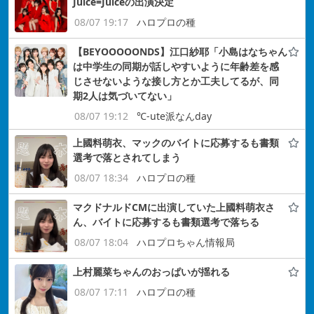
Juice=Juiceの出演決定
08/07 19:17
ハロプロの種
【BEYOOOOONDS】江口紗耶「小島はなちゃん
は中学生の同期が話しやすいように年齢差を感
じさせないような接し方とか工夫してるが、同
期2人は気づいてない」
08/07 19:12
℃-ute派なんday
上國料萌衣、マックのバイトに応募するも書類
選考で落とされてしまう
08/07 18:34
ハロプロの種
マクドナルドCMに出演していた上國料萌衣さ
ん、バイトに応募するも書類選考で落ちる
08/07 18:04
ハロプロちゃん情報局
上村麗菜ちゃんのおっぱいが揺れる
08/07 17:11
ハロプロの種