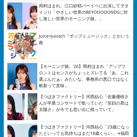
岡村ほまれ、江口紗耶バーイベに出演してヲタ
イジり「やさしい世界のBEYOOOOONDSに対
し激しい世界のモーニング娘。」
Juice=Juiceの『ポップミュージック』とかいう
曲
【モーニング娘。’26】岡村ほまれ「アップフ
ロントはセンスがちょっとズレてる『あ、これ
選ぶんだぁ』みたいな。事務所の悪口ではなく
斬新って意味」
【つばきファクトリー】河西結心「佐藤優樹さ
んが卒業コンサートで歌っていた『笑顔の君は
太陽さ』が今でも思い出に残っていて」
【つばきファクトリー】河西結心「23歳になっ
たといっても気持ちはまだ18歳くらい」→福田