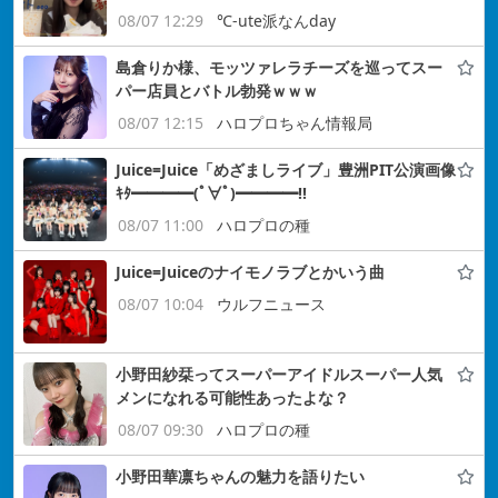
08/07 12:29
℃-ute派なんday
島倉りか様、モッツァレラチーズを巡ってスー
パー店員とバトル勃発ｗｗｗ
08/07 12:15
ハロプロちゃん情報局
Juice=Juice「めざましライブ」豊洲PIT公演画像
ｷﾀ━━━━(ﾟ∀ﾟ)━━━━!!
08/07 11:00
ハロプロの種
Juice=Juiceのナイモノラブとかいう曲
08/07 10:04
ウルフニュース
小野田紗栞ってスーパーアイドルスーパー人気
メンになれる可能性あったよな？
08/07 09:30
ハロプロの種
小野田華凛ちゃんの魅力を語りたい