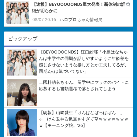
【速報】BEYOOOOONDS重大発表！新体制の詳
細が明らかに
08/07 20:16
ハロプロちゃん情報局
ピックアップ
【BEYOOOOONDS】江口紗耶「小島はなちゃ
んは中学生の同期が話しやすいように年齢差を
感じさせないような接し方とか工夫してるが、
同期2人は気づいてない」
上國料萌衣ちゃん、留学中にマックのバイトに
応募するも書類選考で落とされてしまう
【朗報】山﨑愛生「けんぱなぱっぱぱん！」
← けん玉やる気無さすぎて草ｗｗｗｗｗｗｗ
ｗ【モーニング娘。’26】