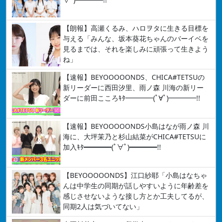
【朗報】高瀬くるみ、ハロヲタに生きる目標を
与える「みんな、坂本葵花ちゃんのバーイベを
見るまでは、それを楽しみに頑張って生きよう
ね」
【速報】BEYOOOOONDS、CHICA#TETSUの
新リーダーに西田汐里、雨ノ森 川海の新リー
ダーに前田こころｷﾀ━━━━(ﾟ∀ﾟ)━━━━!!
【速報】BEYOOOOONDS小島はなが雨ノ森 川
海に、大坪茉乃と杉山結菜がCHICA#TETSUに
加入ｷﾀ━━━━(ﾟ∀ﾟ)━━━━!!
【BEYOOOOONDS】江口紗耶「小島はなちゃ
んは中学生の同期が話しやすいように年齢差を
感じさせないような接し方とか工夫してるが、
同期2人は気づいてない」