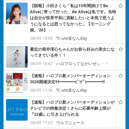
【朗報】小田さくら「私は15年間掛けてBe
Aliveに寄って行った、Be Aliveは私です。当時
は自分が世界平和に貢献したいと本気で思うよ
うになるとは思ってなかった」【モーニング
娘。’26】
08/09 19:05
℃-ute派なんday
最近の筒井澪心ちゃんがお前ら好みの美女にな
ってきている件！！
08/09 18:47
ハロプロってながいぜぃ・・
【速報】ハロプロ新メンバーオーディション
2026開催決定ｷﾀ━━━━(ﾟ∀ﾟ)━━━━!!
08/09 17:36
℃-ute派なんday
【速報】ハロプロ新メンバーオーディションが
テレビでの特集決定！さらに応募年齢上限が
『22歳』に引き上げられる
08/09 17:07
ウルフニュース