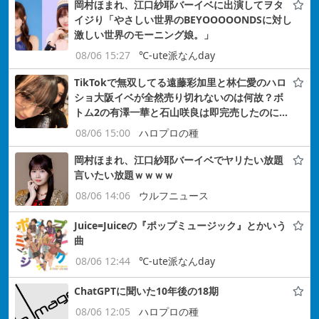
岡村ほまれ、江口紗耶バーイベに出演してヲタ
イジり「やさしい世界のBEYOOOOONDSに対し
激しい世界のモーニング娘。」
08/06 15:27
℃-ute派なんday
TikTokで無双してる遠藤彩加里と林仁愛のハロ
ショ大阪イベが全然売り切れないのは何故？ボ
トム2の有澤一華と石山咲良は即完売したのに…
08/06 15:00
ハロプロの種
岡村ほまれ、江口紗耶バーイベでヤリたい放題
言いたい放題ｗｗｗｗ
08/06 14:06
ウルフニュース
Juice=Juiceの『ポップミュージック』とかいう
曲
08/06 12:44
℃-ute派なんday
ChatGPTに聞いた10年後の18期
08/06 12:05
ハロプロの種