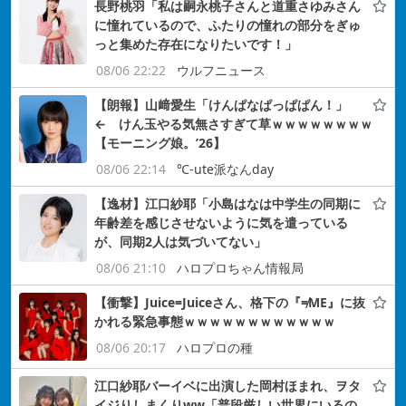
長野桃羽「私は嗣永桃子さんと道重さゆみさん
に憧れているので、ふたりの憧れの部分をぎゅ
っと集めた存在になりたいです！」
08/06 22:22
ウルフニュース
【朗報】山﨑愛生「けんぱなぱっぱぱん！」
← けん玉やる気無さすぎて草ｗｗｗｗｗｗｗｗ
【モーニング娘。’26】
08/06 22:14
℃-ute派なんday
【逸材】江口紗耶「小島はなは中学生の同期に
年齢差を感じさせないように気を遣っている
が、同期2人は気づいてない」
08/06 21:10
ハロプロちゃん情報局
【衝撃】Juice=Juiceさん、格下の『≠ME』に抜
かれる緊急事態ｗｗｗｗｗｗｗｗｗｗｗｗ
08/06 20:17
ハロプロの種
江口紗耶バーイベに出演した岡村ほまれ、ヲタ
イジりしまくりww「普段厳しい世界にいるの