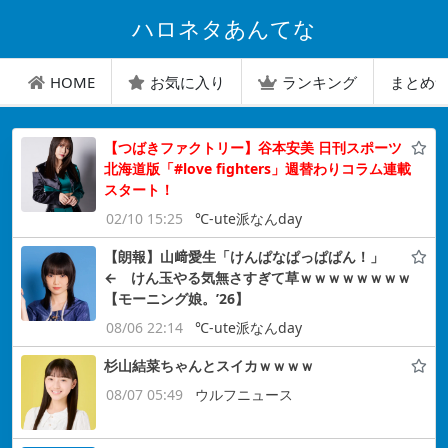
ハロネタあんてな
HOME
お気に入り
ランキング
まとめ
【つばきファクトリー】谷本安美 日刊スポーツ
北海道版「#love fighters」週替わりコラム連載
スタート！
02/10 15:25
℃-ute派なんday
【朗報】山﨑愛生「けんぱなぱっぱぱん！」
← けん玉やる気無さすぎて草ｗｗｗｗｗｗｗｗ
【モーニング娘。’26】
08/06 22:14
℃-ute派なんday
杉山結菜ちゃんとスイカｗｗｗｗ
08/07 05:49
ウルフニュース