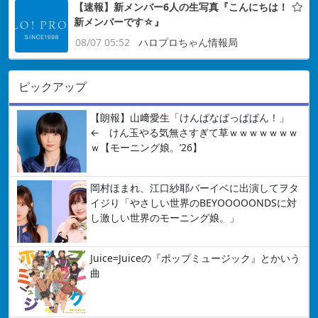
【速報】新メンバー6人の生写真『こんにちは！
新メンバーです☆』
08/07 05:52
ハロプロちゃん情報局
ピックアップ
【朗報】山﨑愛生「けんぱなぱっぱぱん！」
← けん玉やる気無さすぎて草ｗｗｗｗｗｗｗ
ｗ【モーニング娘。’26】
岡村ほまれ、江口紗耶バーイベに出演してヲタ
イジり「やさしい世界のBEYOOOOONDSに対
し激しい世界のモーニング娘。」
Juice=Juiceの『ポップミュージック』とかいう
曲