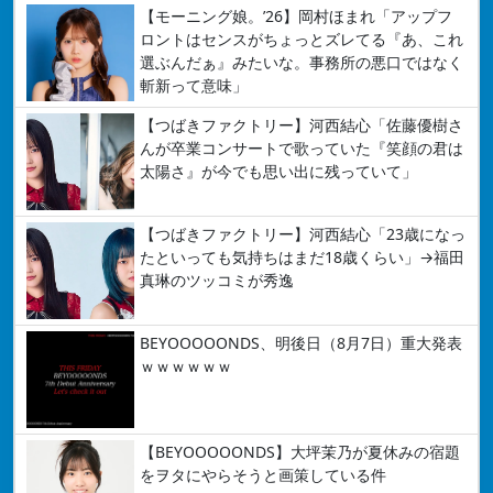
【モーニング娘。’26】岡村ほまれ「アップフ
ロントはセンスがちょっとズレてる『あ、これ
選ぶんだぁ』みたいな。事務所の悪口ではなく
斬新って意味」
【つばきファクトリー】河西結心「佐藤優樹さ
んが卒業コンサートで歌っていた『笑顔の君は
太陽さ』が今でも思い出に残っていて」
【つばきファクトリー】河西結心「23歳になっ
たといっても気持ちはまだ18歳くらい」→福田
真琳のツッコミが秀逸
BEYOOOOONDS、明後日（8月7日）重大発表
ｗｗｗｗｗｗ
【BEYOOOOONDS】大坪茉乃が夏休みの宿題
をヲタにやらそうと画策している件