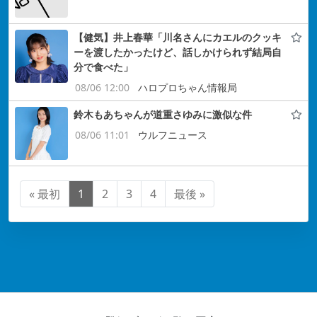
【健気】井上春華「川名さんにカエルのクッキ
ーを渡したかったけど、話しかけられず結局自
分で食べた」
08/06 12:00
ハロプロちゃん情報局
鈴木もあちゃんが道重さゆみに激似な件
08/06 11:01
ウルフニュース
« 最初
1
2
3
4
最後 »