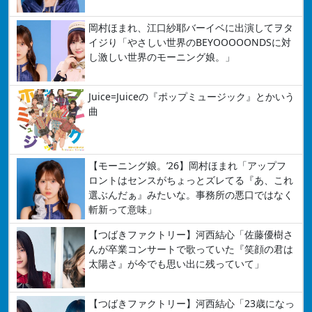
岡村ほまれ、江口紗耶バーイベに出演してヲタ
イジり「やさしい世界のBEYOOOOONDSに対
し激しい世界のモーニング娘。」
Juice=Juiceの『ポップミュージック』とかいう
曲
【モーニング娘。’26】岡村ほまれ「アップフ
ロントはセンスがちょっとズレてる『あ、これ
選ぶんだぁ』みたいな。事務所の悪口ではなく
斬新って意味」
【つばきファクトリー】河西結心「佐藤優樹さ
んが卒業コンサートで歌っていた『笑顔の君は
太陽さ』が今でも思い出に残っていて」
【つばきファクトリー】河西結心「23歳になっ