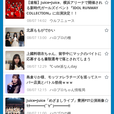
【速報】Juice=Juice、横浜アリーナで開催され
る新時代ガールズイベント『IDOL RUNWAY
COLLECTION』に出演決定！！
08/07 14:02
ウルフニュース
北原ももがでかい
08/07 13:00
ハロプロの種
上國料萌衣ちゃん、留学中にマックのバイトに
応募するも書類選考で落とされてしまう
08/07 12:29
℃-ute派なんday
島倉りか様、モッツァレラチーズを巡ってスー
パー店員とバトル勃発ｗｗｗ
08/07 12:15
ハロプロちゃん情報局
Juice=Juice「めざましライブ」豊洲PIT公演画像
ｷﾀ━━━━(ﾟ∀ﾟ)━━━━!!
08/07 11:00
ハロプロの種