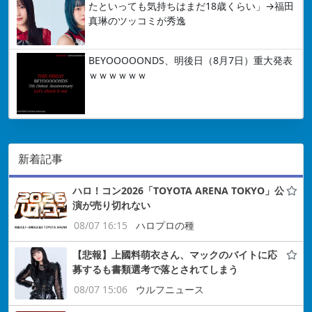
たといっても気持ちはまだ18歳くらい」→福田
真琳のツッコミが秀逸
BEYOOOOONDS、明後日（8月7日）重大発表
ｗｗｗｗｗｗ
新着記事
ハロ！コン2026「TOYOTA ARENA TOKYO」公
演が売り切れない
08/07 16:15
ハロプロの種
【悲報】上國料萌衣さん、マックのバイトに応
募するも書類選考で落とされてしまう
08/07 15:06
ウルフニュース