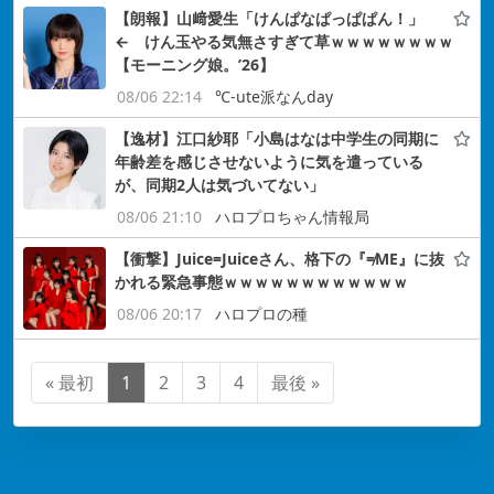
【朗報】山﨑愛生「けんぱなぱっぱぱん！」
← けん玉やる気無さすぎて草ｗｗｗｗｗｗｗｗ
【モーニング娘。’26】
08/06 22:14
℃-ute派なんday
【逸材】江口紗耶「小島はなは中学生の同期に
年齢差を感じさせないように気を遣っている
が、同期2人は気づいてない」
08/06 21:10
ハロプロちゃん情報局
【衝撃】Juice=Juiceさん、格下の『≠ME』に抜
かれる緊急事態ｗｗｗｗｗｗｗｗｗｗｗｗ
08/06 20:17
ハロプロの種
« 最初
1
2
3
4
最後 »