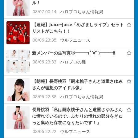
ル！
08/07 00:14
ハロプロちゃん情報局
【速報】Juice=Juice「めざましライブ」セット
リストがこちら！！
08/06 23:35
ウルフニュース
新メンバーの生写真ｷﾀ━━━(ﾟ∀ﾟ)━━━!!
08/06 23:33
ハロプロの種
【朗報】長野桃羽「嗣永桃子さんと道重さゆみ
さんが理想のアイドル像」
08/06 22:38
ハロプロちゃん情報局
長野桃羽「私は嗣永桃子さんと道重さゆみさん
に憧れているので、ふたりの憧れの部分をぎゅ
っと集めた存在になりたいです！」
08/06 22:22
ウルフニュース