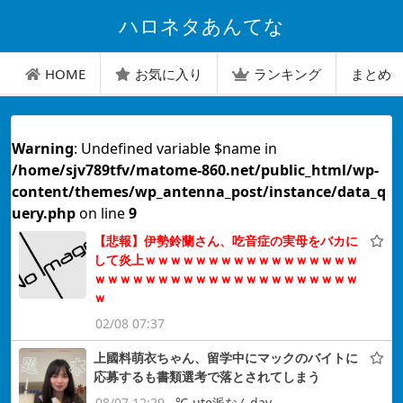
ハロネタあんてな
HOME
お気に入り
ランキング
まとめ
Warning
: Undefined variable $name in
/home/sjv789tfv/matome-860.net/public_html/wp-
content/themes/wp_antenna_post/instance/data_q
uery.php
on line
9
【悲報】伊勢鈴蘭さん、吃音症の実母をバカに
して炎上ｗｗｗｗｗｗｗｗｗｗｗｗｗｗｗｗｗ
ｗｗｗｗｗｗｗｗｗｗｗｗｗｗｗｗｗｗｗｗｗ
ｗ
02/08 07:37
上國料萌衣ちゃん、留学中にマックのバイトに
応募するも書類選考で落とされてしまう
08/07 12:29
℃-ute派なんday