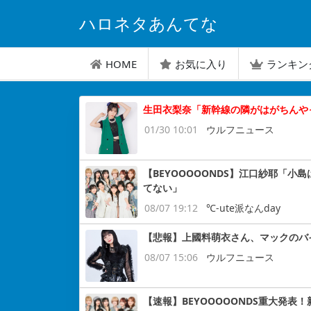
ハロネタあんてな
HOME
お気に入り
ランキン
生田衣梨奈「新幹線の隣がはがちんやっ
01/30 10:01
ウルフニュース
【BEYOOOOONDS】江口紗耶「
てない」
08/07 19:12
℃-ute派なんday
【悲報】上國料萌衣さん、マックのバ
08/07 15:06
ウルフニュース
【速報】BEYOOOOONDS重大発表