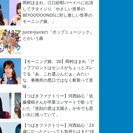
岡村ほまれ、江口紗耶バーイベに出演
してヲタイジり「やさしい世界の
BEYOOOOONDSに対し激しい世界の
モーニング娘。」
Juice=Juiceの『ポップミュージック』
とかいう曲
【モーニング娘。’26】岡村ほまれ「ア
ップフロントはセンスがちょっとズレ
てる『あ、これ選ぶんだぁ』みたい
な。事務所の悪口ではなく斬新って意
味」
【つばきファクトリー】河西結心「佐
藤優樹さんが卒業コンサートで歌って
いた『笑顔の君は太陽さ』が今でも思
い出に残っていて」
【つばきファクトリー】河西結心「23
歳になったといっても気持ちはまだ18