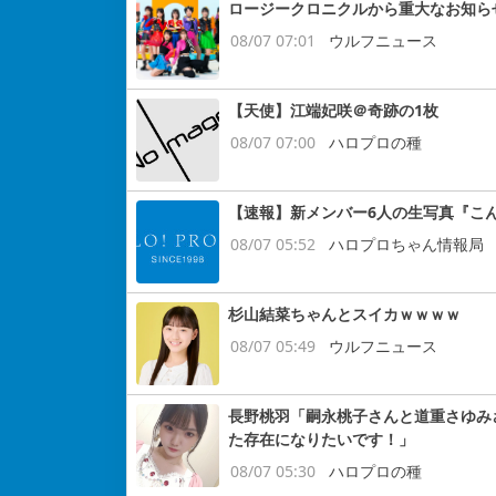
ロージークロニクルから重大なお知ら
08/07 07:01
ウルフニュース
【天使】江端妃咲＠奇跡の1枚
08/07 07:00
ハロプロの種
【速報】新メンバー6人の生写真『こ
08/07 05:52
ハロプロちゃん情報局
杉山結菜ちゃんとスイカｗｗｗｗ
08/07 05:49
ウルフニュース
長野桃羽「嗣永桃子さんと道重さゆみ
た存在になりたいです！」
08/07 05:30
ハロプロの種