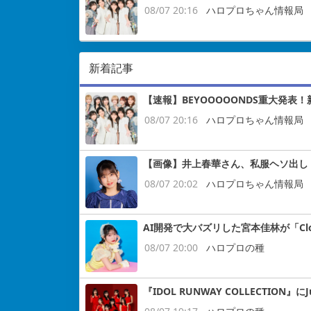
08/07 20:16
ハロプロちゃん情報局
新着記事
【速報】BEYOOOOONDS重大発表
08/07 20:16
ハロプロちゃん情報局
【画像】井上春華さん、私服ヘソ出し
08/07 20:02
ハロプロちゃん情報局
AI開発で大バズリした宮本佳林が「Cloud
08/07 20:00
ハロプロの種
『IDOL RUNWAY COLLECTION』にJ