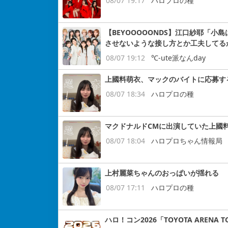
08/07 19:17
ハロプロの種
【BEYOOOOONDS】江口紗耶「
させないような接し方とか工夫してる
08/07 19:12
℃-ute派なんday
上國料萌衣、マックのバイトに応募す
08/07 18:34
ハロプロの種
マクドナルドCMに出演していた上國
08/07 18:04
ハロプロちゃん情報局
上村麗菜ちゃんのおっぱいが揺れる
08/07 17:11
ハロプロの種
ハロ！コン2026「TOYOTA ARENA