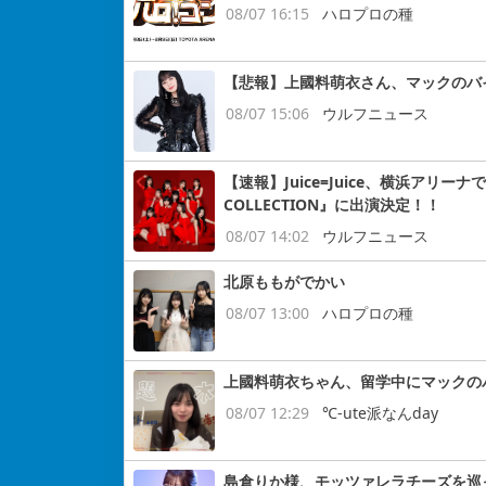
08/07 16:15
ハロプロの種
【悲報】上國料萌衣さん、マックのバ
08/07 15:06
ウルフニュース
【速報】Juice=Juice、横浜アリー
COLLECTION』に出演決定！！
08/07 14:02
ウルフニュース
北原ももがでかい
08/07 13:00
ハロプロの種
上國料萌衣ちゃん、留学中にマックの
08/07 12:29
℃-ute派なんday
島倉りか様、モッツァレラチーズを巡