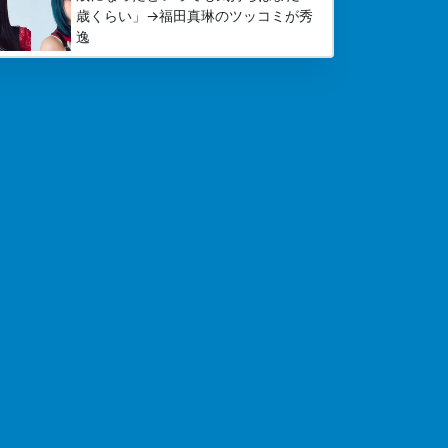
歳くらい」→福田真琳のツッコミが秀
逸