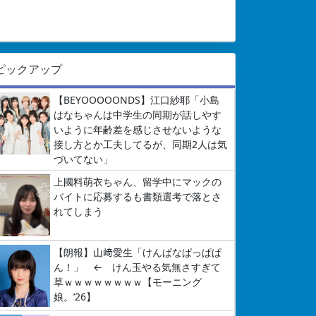
ピックアップ
【BEYOOOOONDS】江口紗耶「小島
はなちゃんは中学生の同期が話しやす
いように年齢差を感じさせないような
接し方とか工夫してるが、同期2人は気
づいてない」
上國料萌衣ちゃん、留学中にマックの
バイトに応募するも書類選考で落とさ
れてしまう
【朗報】山﨑愛生「けんぱなぱっぱぱ
ん！」 ← けん玉やる気無さすぎて
草ｗｗｗｗｗｗｗｗ【モーニング
娘。’26】