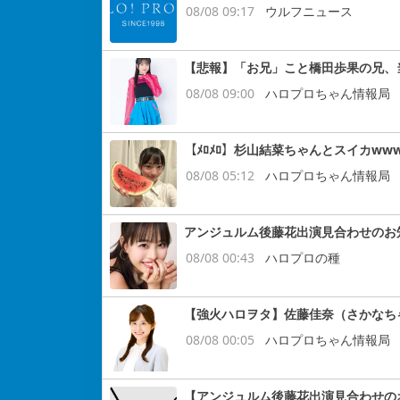
08/08 09:17
ウルフニュース
【悲報】「お兄」こと橋田歩果の兄、
08/08 09:00
ハロプロちゃん情報局
【ﾒﾛﾒﾛ】杉山結菜ちゃんとスイカww
08/08 05:12
ハロプロちゃん情報局
アンジュルム後藤花出演見合わせのお
08/08 00:43
ハロプロの種
【強火ハロヲタ】佐藤佳奈（さかなち
08/08 00:05
ハロプロちゃん情報局
【アンジュルム後藤花出演見合わせの