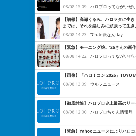
08/08 15:09
ハロプロってながいぜ
【朗報】高瀬くるみ、ハロヲタに生き
までは、それを楽しみに頑張って生き
08/08 14:23
℃-ute派なんday
【緊急】モーニング娘。’26さんの新作
08/08 14:22
ハロプロってながいぜ
【画像】「ハロ！コン 2026」TOYOT
08/08 13:09
ウルフニュース
【徹底討論】ハロプロ史上最高のリー
08/08 12:00
ハロプロちゃん情報局
【緊急】Yahooニュースによりハロ