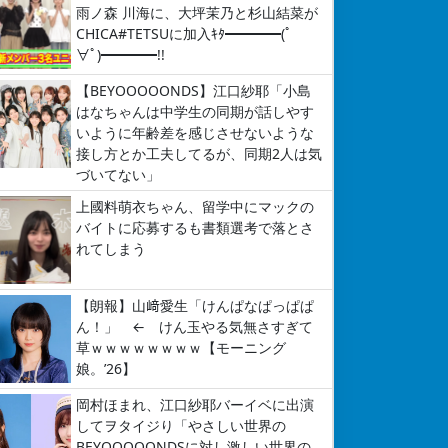
雨ノ森 川海に、大坪茉乃と杉山結菜が
CHICA#TETSUに加入ｷﾀ━━━━(ﾟ
∀ﾟ)━━━━!!
【BEYOOOOONDS】江口紗耶「小島
はなちゃんは中学生の同期が話しやす
いように年齢差を感じさせないような
接し方とか工夫してるが、同期2人は気
づいてない」
上國料萌衣ちゃん、留学中にマックの
バイトに応募するも書類選考で落とさ
れてしまう
【朗報】山﨑愛生「けんぱなぱっぱぱ
ん！」 ← けん玉やる気無さすぎて
草ｗｗｗｗｗｗｗｗ【モーニング
娘。’26】
岡村ほまれ、江口紗耶バーイベに出演
してヲタイジり「やさしい世界の
BEYOOOOONDSに対し激しい世界の