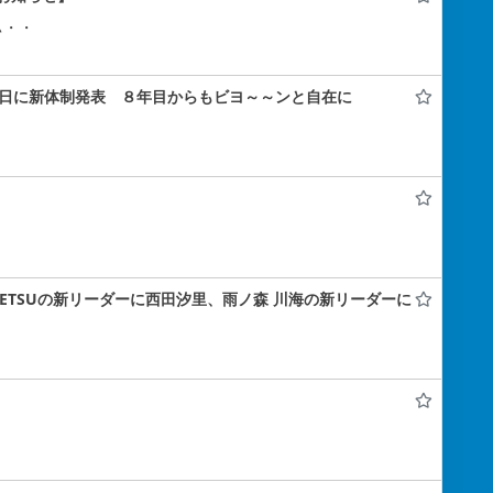
ぃ・・
年記念日に新体制発表 ８年目からもビヨ～～ンと自在に
A#TETSUの新リーダーに西田汐里、雨ノ森 川海の新リーダーに