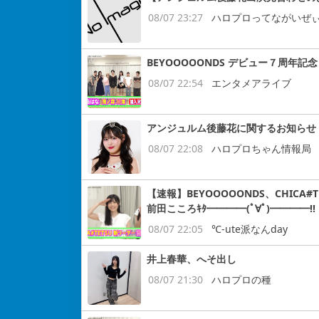
08/07 23:27
ハロプロってながいぜ
BEYOOOOONDS デビュー７周
08/07 22:54
エンタメアライブ
アンジュルム後藤花に関するお知らせ
08/07 22:08
ハロプロちゃん情報局
【速報】BEYOOOOONDS、CHIC
前田こころｷﾀ━━━━(ﾟ∀ﾟ)━━━━!!
08/07 22:05
℃-ute派なんday
井上春華、へそ出し
08/07 21:30
ハロプロの種