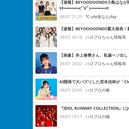
【速報】BEYOOOOONDS小島はなが
ｷﾀ━━━━(ﾟ∀ﾟ)━━━━!!
08/07 21:23
℃-ute派なんday
【速報】BEYOOOOONDS重大発表
08/07 20:16
ハロプロちゃん情報局
【画像】井上春華さん、私服ヘソ出し
08/07 20:02
ハロプロちゃん情報局
AI開発で大バズリした宮本佳林が「Cloud
08/07 20:00
ハロプロの種
『IDOL RUNWAY COLLECTION』にJ
08/07 19:17
ハロプロの種