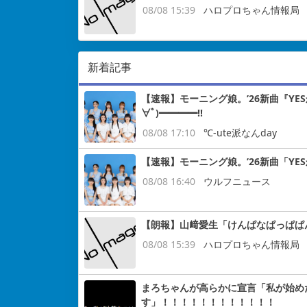
08/08 15:39
ハロプロちゃん情報局
新着記事
【速報】モーニング娘。’26新曲『YE
∀ﾟ)━━━━!!
08/08 17:10
℃-ute派なんday
【速報】モーニング娘。’26新曲「YE
08/08 16:40
ウルフニュース
【朗報】山﨑愛生「けんぱなぱっぱぱ
08/08 15:39
ハロプロちゃん情報局
まろちゃんが高らかに宣言「私が始め
す」！！！！！！！！！！！！