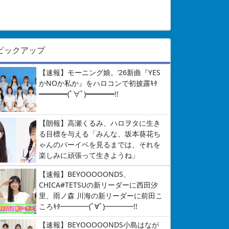
ピックアップ
【速報】モーニング娘。’26新曲『YES
かNOか私か』をハロコンで初披露ｷﾀ
━━━━(ﾟ∀ﾟ)━━━━!!
【朗報】高瀬くるみ、ハロヲタに生き
る目標を与える「みんな、坂本葵花ち
ゃんのバーイベを見るまでは、それを
楽しみに頑張って生きようね」
【速報】BEYOOOOONDS、
CHICA#TETSUの新リーダーに西田汐
里、雨ノ森 川海の新リーダーに前田こ
ころｷﾀ━━━━(ﾟ∀ﾟ)━━━━!!
【速報】BEYOOOOONDS小島はなが