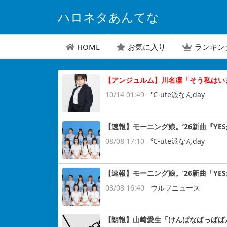
ハロネタあんてな
HOME
お気に入り
ランキン
【アンジュルム】川名凜「そう私はい
10/14 01:49
℃-ute派なんday
【速報】モーニング娘。’26新曲『YES
08/08 17:10
℃-ute派なんday
【速報】モーニング娘。’26新曲「YE
08/08 16:40
ウルフニュース
【朗報】山﨑愛生「けんぱなぱっぱぱ