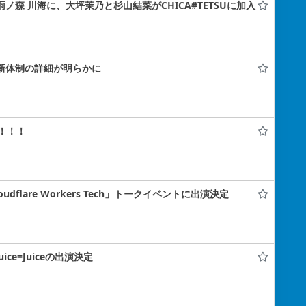
雨ノ森 川海に、大坪茉乃と杉山結菜がCHICA#TETSUに加入
！新体制の詳細が明らかに
！！！
flare Workers Tech」トークイベントに出演決定
uice=Juiceの出演決定