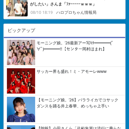
がしたい」さんま「ﾌｧｰｰｰｰｰｗｗｗ」
08/10 18:19
ハロプロちゃん情報局
ピックアップ
モーニング娘。’26最新アー写ｷﾀ━━━━(ﾟ
∀ﾟ)━━━━!!【センター岡村ほまれ】
サッカー界も盛れ！ミ・アモーレwww
【モーニング娘。’26】バラライカでコサック
ダンスを踊る井上春華、めっちゃ上手い
【朗報】小田さくら「弓桁朱琴は流行に乗らな