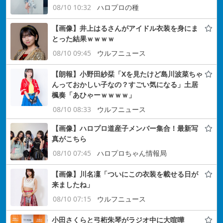
08/10 10:32
ハロプロの種
【画像】井上はるさんがアイドル衣装を身にま
とった結果ｗｗｗｗ
08/10 09:45
ウルフニュース
【朗報】小野田紗栞「Xを見たけど島川波菜ちゃ
んっておかしい子なの？すごい気になる」土居
楓奏「あひゃーｗｗｗｗ」
08/10 08:33
ウルフニュース
【画像】ハロプロ道産子メンバー集合！最新写
真がこちら
08/10 07:45
ハロプロちゃん情報局
【画像】川名凜「ついにこの衣装を載せる日が
来ましたね」
08/10 07:15
ウルフニュース
小田さくらと弓桁朱琴がラジオ中に大喧嘩