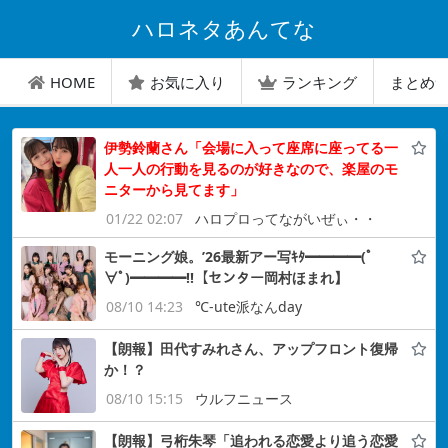
ハロネタあんてな
HOME
お気に入り
ランキング
まとめ
伊勢鈴蘭さん「会場に入って座席に座ってる一
人一人の行動を見るのが好きなので、楽屋のモ
ニターから見てます」
01/22 02:07
ハロプロってながいぜぃ・・
モーニング娘。’26最新アー写ｷﾀ━━━━(ﾟ
∀ﾟ)━━━━!!【センター岡村ほまれ】
08/10 14:23
℃-ute派なんday
【朗報】田代すみれさん、アップフロント復帰
か！？
08/10 15:15
ウルフニュース
【朗報】弓桁朱琴「追われる恋愛より追う恋愛