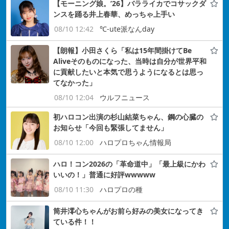
【モーニング娘。’26】バラライカでコサックダ
ンスを踊る井上春華、めっちゃ上手い
08/10 12:42
℃-ute派なんday
【朗報】小田さくら「私は15年間掛けてBe
Aliveそのものになった、当時は自分が世界平和
に貢献したいと本気で思うようになるとは思っ
てなかった」
08/10 12:04
ウルフニュース
初ハロコン出演の杉山結菜ちゃん、鋼の心臓の
お知らせ「今回も緊張してません」
08/10 12:00
ハロプロちゃん情報局
ハロ！コン2026の「革命道中」「最上級にかわ
いいの！」普通に好評wwwww
08/10 11:30
ハロプロの種
筒井澪心ちゃんがお前ら好みの美女になってき
ている件！！