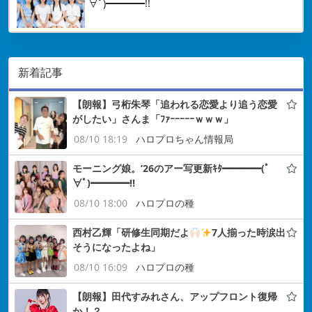
∀ﾟ)━━━━!!
新着記事
【朗報】弓桁朱琴「追われる恋愛より追う恋愛
がしたい」さんま「ﾌｧｰｰｰｰｰｗｗｗ」
08/10 18:19
ハロプロちゃん情報局
モーニング娘。’26のアー写更新ｷﾀ━━━━(ﾟ
∀ﾟ)━━━━!!
08/10 18:00
ハロプロの種
西村乙輝「研修生同期だよ
7人揃った時涙出
そうになったよね」
08/10 16:09
ハロプロの種
【朗報】田代すみれさん、アップフロント復帰
か！？