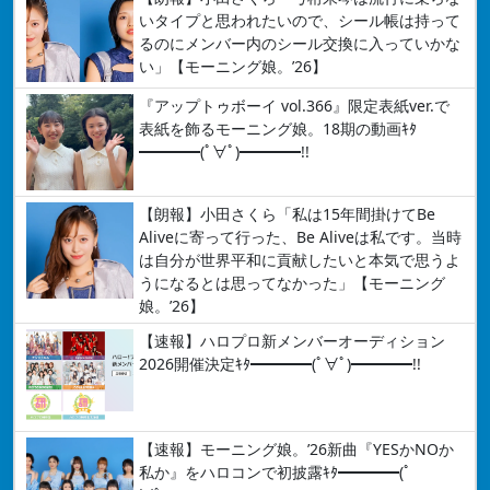
いタイプと思われたいので、シール帳は持って
るのにメンバー内のシール交換に入っていかな
い」【モーニング娘。’26】
『アップトゥボーイ vol.366』限定表紙ver.で
表紙を飾るモーニング娘。18期の動画ｷﾀ
━━━━(ﾟ∀ﾟ)━━━━!!
【朗報】小田さくら「私は15年間掛けてBe
Aliveに寄って行った、Be Aliveは私です。当時
は自分が世界平和に貢献したいと本気で思うよ
うになるとは思ってなかった」【モーニング
娘。’26】
【速報】ハロプロ新メンバーオーディション
2026開催決定ｷﾀ━━━━(ﾟ∀ﾟ)━━━━!!
【速報】モーニング娘。’26新曲『YESかNOか
私か』をハロコンで初披露ｷﾀ━━━━(ﾟ