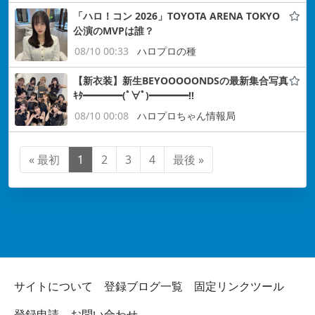
「ハロ！コン 2026」TOYOTA ARENA TOKYO
公演のMVPは誰？
08/10 00:33
ハロプロの種
【新衣装】新生BEYOOOOONDSの最新集合写真
ｷﾀ━━━━(ﾟ∀ﾟ)━━━━!!
08/10 00:08
ハロプロちゃん情報局
« 最初
1
2
3
4
最後 »
サイトについて
登録ブログ一覧
固定リンクツール
登録申請
お問い合わせ