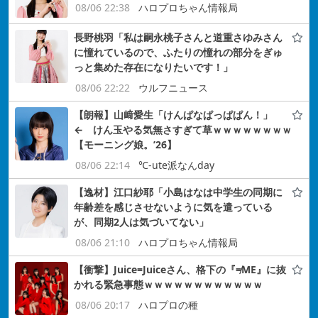
08/06 22:38
ハロプロちゃん情報局
長野桃羽「私は嗣永桃子さんと道重さゆみさん
に憧れているので、ふたりの憧れの部分をぎゅ
っと集めた存在になりたいです！」
08/06 22:22
ウルフニュース
【朗報】山﨑愛生「けんぱなぱっぱぱん！」
← けん玉やる気無さすぎて草ｗｗｗｗｗｗｗｗ
【モーニング娘。’26】
08/06 22:14
℃-ute派なんday
【逸材】江口紗耶「小島はなは中学生の同期に
年齢差を感じさせないように気を遣っている
が、同期2人は気づいてない」
08/06 21:10
ハロプロちゃん情報局
【衝撃】Juice=Juiceさん、格下の『≠ME』に抜
かれる緊急事態ｗｗｗｗｗｗｗｗｗｗｗｗ
08/06 20:17
ハロプロの種