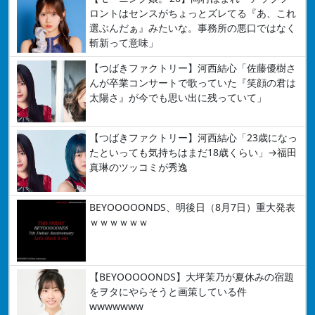
ロントはセンスがちょっとズレてる『あ、これ
選ぶんだぁ』みたいな。事務所の悪口ではなく
斬新って意味」
【つばきファクトリー】河西結心「佐藤優樹さ
んが卒業コンサートで歌っていた『笑顔の君は
太陽さ』が今でも思い出に残っていて」
【つばきファクトリー】河西結心「23歳になっ
たといっても気持ちはまだ18歳くらい」→福田
真琳のツッコミが秀逸
BEYOOOOONDS、明後日（8月7日）重大発表
ｗｗｗｗｗｗ
【BEYOOOOONDS】大坪茉乃が夏休みの宿題
をヲタにやらそうと画策している件
wwwwwww