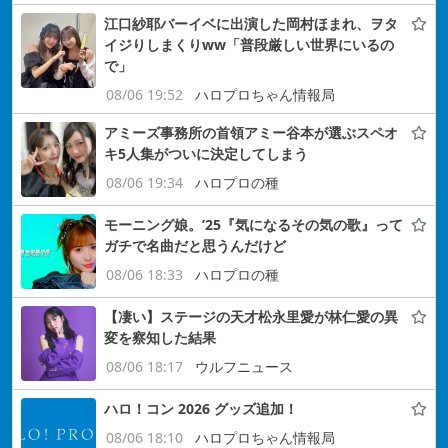
江口紗耶バーイベに出演した岡村ほまれ、ヲタ
イジりしまくりww「普段厳しい世界にいるの
で」
08/06 19:52
ハロプロちゃん情報局
アミーズ事務所の首領アミー谷本が選ぶスペオ
キ5人集がついに決定してしまう
08/06 19:34
ハロプロの種
モーニング娘。’25『気になるその気の歌』って
ガチで名曲だと思うんだけど
08/06 18:33
ハロプロの種
【凄い】ステージの天才松永里愛が林仁愛の異
変を察知した結果
08/06 18:17
ウルフニュース
ハロ！コン 2026 グッズ追加！
08/06 18:10
ハロプロちゃん情報局