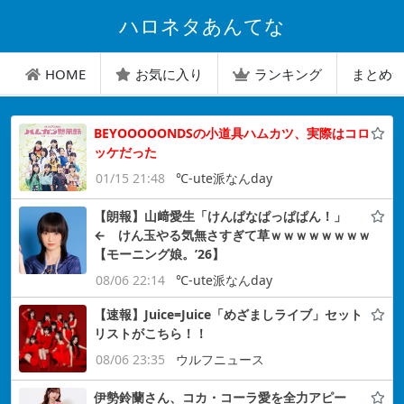
ハロネタあんてな
HOME
お気に入り
ランキング
まとめ
BEYOOOOONDSの小道具ハムカツ、実際はコロ
ッケだった
01/15 21:48
℃-ute派なんday
【朗報】山﨑愛生「けんぱなぱっぱぱん！」
← けん玉やる気無さすぎて草ｗｗｗｗｗｗｗｗ
【モーニング娘。’26】
08/06 22:14
℃-ute派なんday
【速報】Juice=Juice「めざましライブ」セット
リストがこちら！！
08/06 23:35
ウルフニュース
伊勢鈴蘭さん、コカ・コーラ愛を全力アピー