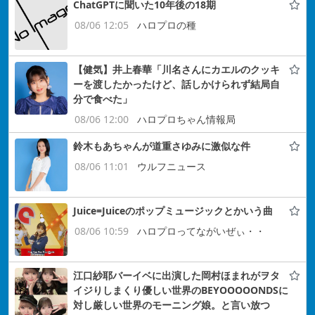
ChatGPTに聞いた10年後の18期
08/06 12:05
ハロプロの種
【健気】井上春華「川名さんにカエルのクッキ
ーを渡したかったけど、話しかけられず結局自
分で食べた」
08/06 12:00
ハロプロちゃん情報局
鈴木もあちゃんが道重さゆみに激似な件
08/06 11:01
ウルフニュース
Juice=Juiceのポップミュージックとかいう曲
08/06 10:59
ハロプロってながいぜぃ・・
江口紗耶バーイベに出演した岡村ほまれがヲタ
イジりしまくり優しい世界のBEYOOOOONDSに
対し厳しい世界のモーニング娘。と言い放つ