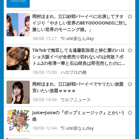
岡村ほまれ、江口紗耶バーイベに出演してヲタ
イジり「やさしい世界のBEYOOOOONDSに対し
激しい世界のモーニング娘。」
08/06 15:27
℃-ute派なんday
TikTokで無双してる遠藤彩加里と林仁愛のハロ
ショ大阪イベが全然売り切れないのは何故？ボ
トム2の有澤一華と石山咲良は即完売したのに…
08/06 15:00
ハロプロの種
岡村ほまれ、江口紗耶バーイベでヤリたい放題
言いたい放題ｗｗｗｗ
08/06 14:06
ウルフニュース
Juice=Juiceの『ポップミュージック』とかいう
曲
08/06 12:44
℃-ute派なんday