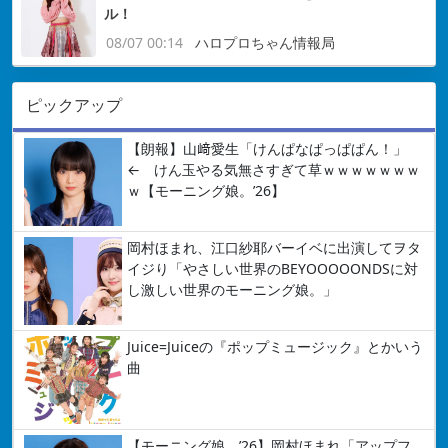
ル！
08/07 00:14
ハロプロちゃん情報局
ピックアップ
【朗報】山﨑愛生「けんぱなぱっぱぱん！」
← けん玉やる気無さすぎて草ｗｗｗｗｗｗｗ
ｗ【モーニング娘。’26】
岡村ほまれ、江口紗耶バーイベに出演してヲタ
イジり「やさしい世界のBEYOOOOONDSに対
し激しい世界のモーニング娘。」
Juice=Juiceの『ポップミュージック』とかいう
曲
【モーニング娘。’26】岡村ほまれ「アップフ