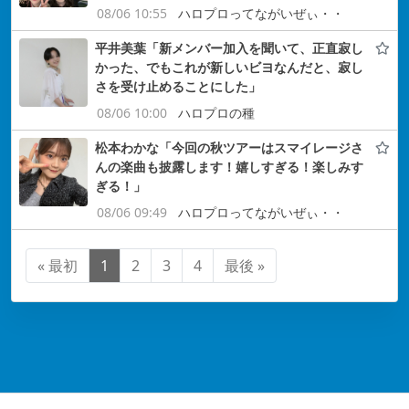
08/06 10:55
ハロプロってながいぜぃ・・
平井美葉「新メンバー加入を聞いて、正直寂し
かった、でもこれが新しいビヨなんだと、寂し
さを受け止めることにした」
08/06 10:00
ハロプロの種
松本わかな「今回の秋ツアーはスマイレージさ
んの楽曲も披露します！嬉しすぎる！楽しみす
ぎる！」
08/06 09:49
ハロプロってながいぜぃ・・
« 最初
1
2
3
4
最後 »