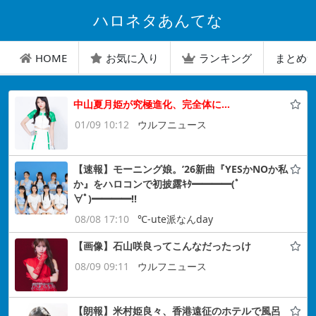
ハロネタあんてな
HOME
お気に入り
ランキング
まとめ
中山夏月姫が究極進化、完全体に…
01/09 10:12
ウルフニュース
【速報】モーニング娘。’26新曲『YESかNOか私
か』をハロコンで初披露ｷﾀ━━━━(ﾟ
∀ﾟ)━━━━!!
08/08 17:10
℃-ute派なんday
【画像】石山咲良ってこんなだったっけ
08/09 09:11
ウルフニュース
【朗報】米村姫良々、香港遠征のホテルで風呂