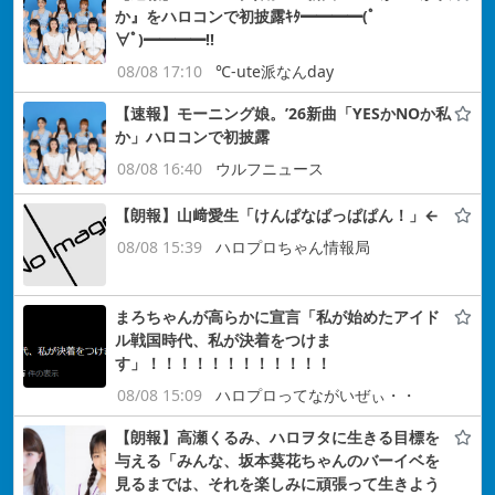
か』をハロコンで初披露ｷﾀ━━━━(ﾟ
∀ﾟ)━━━━!!
08/08 17:10
℃-ute派なんday
【速報】モーニング娘。’26新曲「YESかNOか私
か」ハロコンで初披露
08/08 16:40
ウルフニュース
【朗報】山﨑愛生「けんぱなぱっぱぱん！」←
08/08 15:39
ハロプロちゃん情報局
まろちゃんが高らかに宣言「私が始めたアイド
ル戦国時代、私が決着をつけま
す」！！！！！！！！！！！！
08/08 15:09
ハロプロってながいぜぃ・・
【朗報】高瀬くるみ、ハロヲタに生きる目標を
与える「みんな、坂本葵花ちゃんのバーイベを
見るまでは、それを楽しみに頑張って生きよう