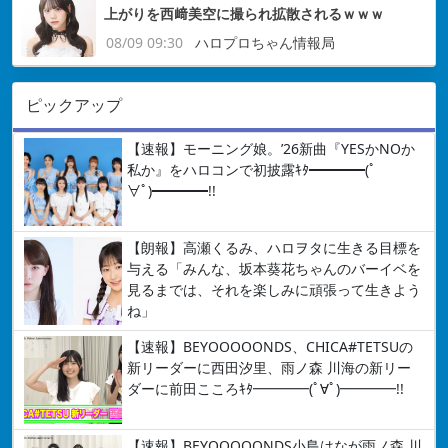
上がりを西﨑美空に撮られ拡散されるｗｗｗ
08/09 09:30
ハロプロちゃん情報局
ピックアップ
【速報】モーニング娘。’26新曲『YESかNOか
私か』をハロコンで初披露ｷﾀ━━━━(ﾟ
∀ﾟ)━━━━!!
【朗報】高瀬くるみ、ハロヲタに生きる目標を
与える「みんな、坂本葵花ちゃんのバーイベを
見るまでは、それを楽しみに頑張って生きよう
ね」
【速報】BEYOOOOONDS、CHICA#TETSUの
新リーダーに西田汐里、雨ノ森 川海の新リー
ダーに前田こころｷﾀ━━━━(ﾟ∀ﾟ)━━━━!!
【速報】BEYOOOOONDS小島はなが雨ノ森 川