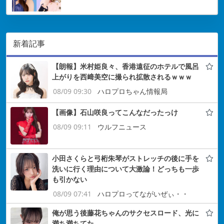
新着記事
【朗報】米村姫良々、香港遠征のホテルで風呂
上がりを西﨑美空に撮られ拡散されるｗｗｗ
08/09 09:30
ハロプロちゃん情報局
【画像】石山咲良ってこんなだったっけ
08/09 09:11
ウルフニュース
小田さくらと弓桁朱琴がストレッチの後に手を
洗いに行く理由について大激論！どっちも一歩
も引かない
08/09 07:41
ハロプロってながいぜぃ・・
俺が思う後藤花ちゃんのサクセスロード、光に
満ち満ちてた