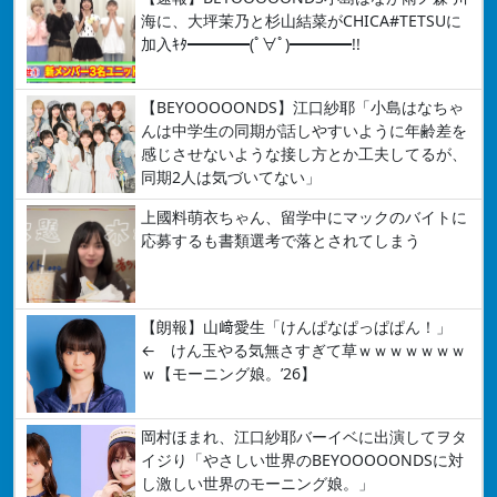
海に、大坪茉乃と杉山結菜がCHICA#TETSUに
加入ｷﾀ━━━━(ﾟ∀ﾟ)━━━━!!
【BEYOOOOONDS】江口紗耶「小島はなちゃ
んは中学生の同期が話しやすいように年齢差を
感じさせないような接し方とか工夫してるが、
同期2人は気づいてない」
上國料萌衣ちゃん、留学中にマックのバイトに
応募するも書類選考で落とされてしまう
【朗報】山﨑愛生「けんぱなぱっぱぱん！」
← けん玉やる気無さすぎて草ｗｗｗｗｗｗｗ
ｗ【モーニング娘。’26】
岡村ほまれ、江口紗耶バーイベに出演してヲタ
イジり「やさしい世界のBEYOOOOONDSに対
し激しい世界のモーニング娘。」