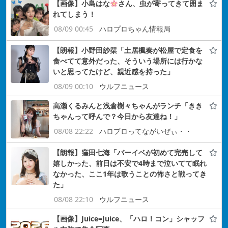
【画像】小島はな
さん、虫が寄ってきて囲ま
れてしまう！
08/09 00:45
ハロプロちゃん情報局
【朗報】小野田紗栞「土居楓奏が松屋で定食を
食べてて意外だった、そういう場所には行かな
いと思ってたけど、親近感を持った」
08/09 00:10
ウルフニュース
高瀬くるみんと浅倉樹々ちゃんがランチ「きき
ちゃんって呼んで？今日から友達ね！」
08/08 22:22
ハロプロってながいぜぃ・・
【朗報】窪田七海「バーイベが初めて完売して
嬉しかった、前日は不安で4時まで泣いてて眠れ
なかった、ここ1年は歌うことの怖さと戦ってき
た」
08/08 22:10
ウルフニュース
【画像】Juice=Juice、「ハロ！コン」シャッフ