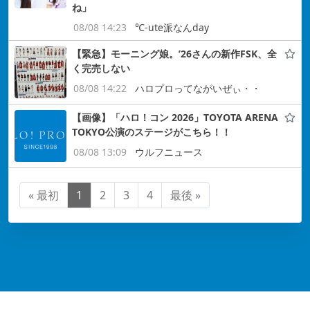
ね」
08/08 14:23
℃-ute派なんday
【緊急】モーニング娘。’26さんの新作FSK、全
く完売しない
08/08 14:22
ハロプロってながいぜぃ・・
【画像】「ハロ！コン 2026」TOYOTA ARENA
TOKYO公演のステージがこちら！！
08/08 13:09
ウルフニュース
« 最初
1
2
3
4
最後 »