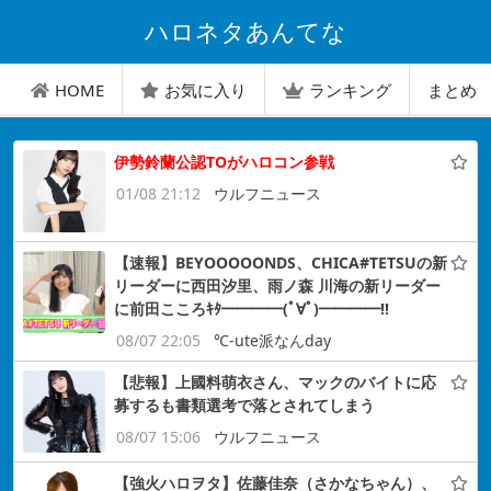
ハロネタあんてな
HOME
お気に入り
ランキング
まとめ
伊勢鈴蘭公認TOがハロコン参戦
01/08 21:12
ウルフニュース
【速報】BEYOOOOONDS、CHICA#TETSUの新
リーダーに西田汐里、雨ノ森 川海の新リーダー
に前田こころｷﾀ━━━━(ﾟ∀ﾟ)━━━━!!
08/07 22:05
℃-ute派なんday
【悲報】上國料萌衣さん、マックのバイトに応
募するも書類選考で落とされてしまう
08/07 15:06
ウルフニュース
【強火ハロヲタ】佐藤佳奈（さかなちゃん）、