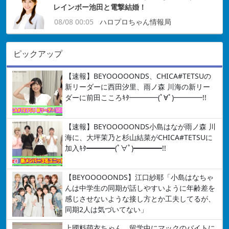
レインボー池田と電撃結婚！
08/08 00:05
ハロプロちゃん情報局
ピックアップ
【速報】BEYOOOOONDS、CHICA#TETSUの
新リーダーに西田汐里、雨ノ森 川海の新リー
ダーに前田こころｷﾀ━━━━(ﾟ∀ﾟ)━━━━!!
【速報】BEYOOOOONDS小島はなが雨ノ森 川
海に、大坪茉乃と杉山結菜がCHICA#TETSUに
加入ｷﾀ━━━━(ﾟ∀ﾟ)━━━━!!
【BEYOOOOONDS】江口紗耶「小島はなちゃ
んは中学生の同期が話しやすいように年齢差を
感じさせないような接し方とか工夫してるが、
同期2人は気づいてない」
上國料萌衣ちゃん、留学中にマックのバイトに