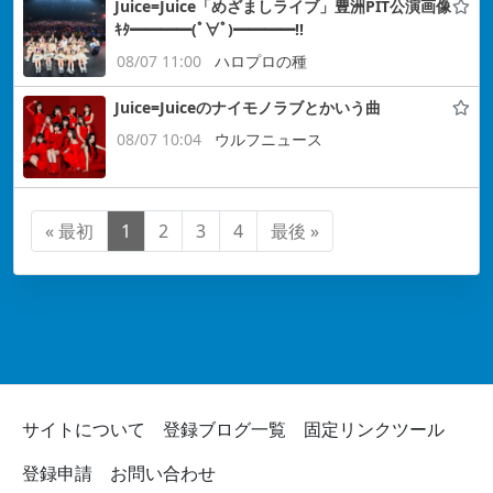
Juice=Juice「めざましライブ」豊洲PIT公演画像
ｷﾀ━━━━(ﾟ∀ﾟ)━━━━!!
08/07 11:00
ハロプロの種
Juice=Juiceのナイモノラブとかいう曲
08/07 10:04
ウルフニュース
« 最初
1
2
3
4
最後 »
サイトについて
登録ブログ一覧
固定リンクツール
登録申請
お問い合わせ