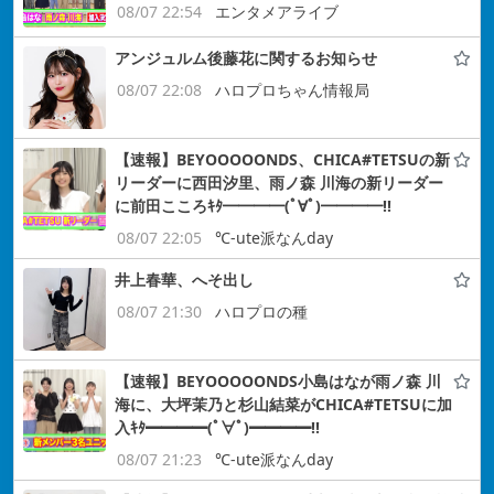
08/07 22:54
エンタメアライブ
アンジュルム後藤花に関するお知らせ
08/07 22:08
ハロプロちゃん情報局
【速報】BEYOOOOONDS、CHICA#TETSUの新
リーダーに西田汐里、雨ノ森 川海の新リーダー
に前田こころｷﾀ━━━━(ﾟ∀ﾟ)━━━━!!
08/07 22:05
℃-ute派なんday
井上春華、へそ出し
08/07 21:30
ハロプロの種
【速報】BEYOOOOONDS小島はなが雨ノ森 川
海に、大坪茉乃と杉山結菜がCHICA#TETSUに加
入ｷﾀ━━━━(ﾟ∀ﾟ)━━━━!!
08/07 21:23
℃-ute派なんday