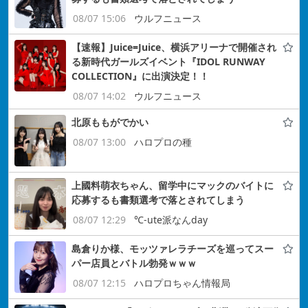
08/07 15:06
ウルフニュース
【速報】Juice=Juice、横浜アリーナで開催され
る新時代ガールズイベント『IDOL RUNWAY
COLLECTION』に出演決定！！
08/07 14:02
ウルフニュース
北原ももがでかい
08/07 13:00
ハロプロの種
上國料萌衣ちゃん、留学中にマックのバイトに
応募するも書類選考で落とされてしまう
08/07 12:29
℃-ute派なんday
島倉りか様、モッツァレラチーズを巡ってスー
パー店員とバトル勃発ｗｗｗ
08/07 12:15
ハロプロちゃん情報局