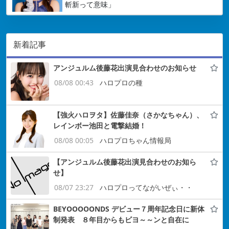
斬新って意味」
新着記事
アンジュルム後藤花出演見合わせのお知らせ
08/08 00:43
ハロプロの種
【強火ハロヲタ】佐藤佳奈（さかなちゃん）、
レインボー池田と電撃結婚！
08/08 00:05
ハロプロちゃん情報局
【アンジュルム後藤花出演見合わせのお知ら
せ】
08/07 23:27
ハロプロってながいぜぃ・・
BEYOOOOONDS デビュー７周年記念日に新体
制発表 ８年目からもビヨ～～ンと自在に