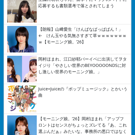
応募するも書類選考で落とされてしまう
【朗報】山﨑愛生「けんぱなぱっぱぱん！」
← けん玉やる気無さすぎて草ｗｗｗｗｗｗｗ
ｗ【モーニング娘。’26】
岡村ほまれ、江口紗耶バーイベに出演してヲタ
イジり「やさしい世界のBEYOOOOONDSに対
し激しい世界のモーニング娘。」
Juice=Juiceの『ポップミュージック』とかいう
曲
【モーニング娘。’26】岡村ほまれ「アップフ
ロントはセンスがちょっとズレてる『あ、これ
選ぶんだぁ』みたいな。事務所の悪口ではなく