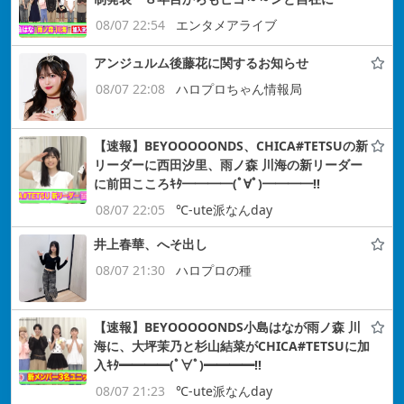
08/07 22:54
エンタメアライブ
アンジュルム後藤花に関するお知らせ
08/07 22:08
ハロプロちゃん情報局
【速報】BEYOOOOONDS、CHICA#TETSUの新
リーダーに西田汐里、雨ノ森 川海の新リーダー
に前田こころｷﾀ━━━━(ﾟ∀ﾟ)━━━━!!
08/07 22:05
℃-ute派なんday
井上春華、へそ出し
08/07 21:30
ハロプロの種
【速報】BEYOOOOONDS小島はなが雨ノ森 川
海に、大坪茉乃と杉山結菜がCHICA#TETSUに加
入ｷﾀ━━━━(ﾟ∀ﾟ)━━━━!!
08/07 21:23
℃-ute派なんday