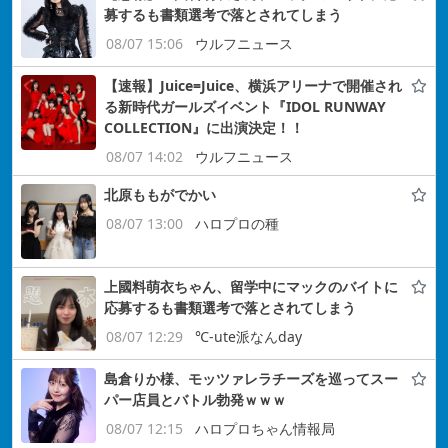
募するも書類選考で落とされてしまう
08/07 15:06
ウルフニュース
【速報】Juice=Juice、横浜アリーナで開催され
る新時代ガールズイベント『IDOL RUNWAY
COLLECTION』に出演決定！！
08/07 14:02
ウルフニュース
北原ももがでかい
08/07 13:00
ハロプロの種
上國料萌衣ちゃん、留学中にマックのバイトに
応募するも書類選考で落とされてしまう
08/07 12:29
℃-ute派なんday
島倉りか様、モッツァレラチーズを巡ってスー
パー店員とバトル勃発ｗｗｗ
08/07 12:15
ハロプロちゃん情報局