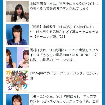
上國料萌衣ちゃん、留学中にマックのバイトに
応募するも書類選考で落とされてしまう
【朗報】山﨑愛生「けんぱなぱっぱぱん！」
← けん玉やる気無さすぎて草ｗｗｗｗｗｗｗ
ｗ【モーニング娘。’26】
岡村ほまれ、江口紗耶バーイベに出演してヲタ
イジり「やさしい世界のBEYOOOOONDSに対
し激しい世界のモーニング娘。」
Juice=Juiceの『ポップミュージック』とかいう
曲
【モーニング娘。’26】岡村ほまれ「アップフ
ロントはセンスがちょっとズレてる『あ、これ