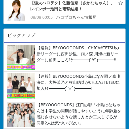
【強火ハロヲタ】佐藤佳奈（さかなちゃん）、
レインボー池田と電撃結婚！
08/08 00:05
ハロプロちゃん情報局
ピックアップ
【速報】BEYOOOOONDS、CHICA#TETSUの
新リーダーに西田汐里、雨ノ森 川海の新リー
ダーに前田こころｷﾀ━━━━(ﾟ∀ﾟ)━━━━!!
【速報】BEYOOOOONDS小島はなが雨ノ森 川
海に、大坪茉乃と杉山結菜がCHICA#TETSUに
加入ｷﾀ━━━━(ﾟ∀ﾟ)━━━━!!
【BEYOOOOONDS】江口紗耶「小島はなちゃ
んは中学生の同期が話しやすいように年齢差を
感じさせないような接し方とか工夫してるが、
同期2人は気づいてない」