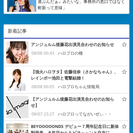
選ぶんだぁ』みたいな。事務所の悪口ではなく
斬新って意味」
新着記事
アンジュルム後藤花出演見合わせのお知らせ
08/08 00:43
ハロプロの種
【強火ハロヲタ】佐藤佳奈（さかなちゃん）、
レインボー池田と電撃結婚！
08/08 00:05
ハロプロちゃん情報局
【アンジュルム後藤花出演見合わせのお知ら
せ】
08/07 23:27
ハロプロってながいぜぃ・・
BEYOOOOONDS デビュー７周年記念日に新体
制発表 ８年目からもビヨ～～ンと自在に