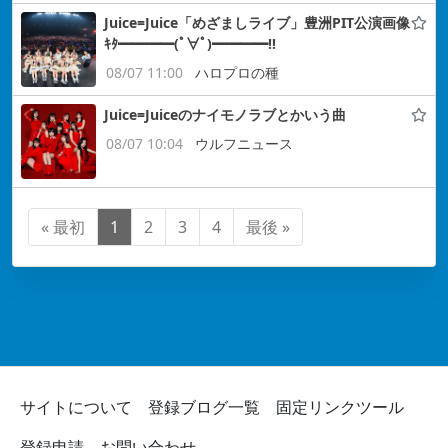
Juice=Juice「めざましライブ」豊洲PIT公演画像
ｷﾀ━━━━(ﾟ∀ﾟ)━━━━!!
08/07 11:00
ハロプロの種
Juice=Juiceのナイモノラブとかいう曲
08/07 10:04
ウルフニュース
« 最初
1
2
3
4
最後 »
サイトについて
登録ブログ一覧
固定リンクツール
登録申請
お問い合わせ