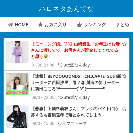
ハロネタあんてな
HOME
お気に入り
ランキング
まとめ
【モーニング娘。’23】山﨑愛生「お年玉はお母
さんに渡してて、お母さんが貯金してくれてる
と思う
」
01/08 21:08
℃-ute派なんday
【速報】BEYOOOOONDS、CHICA#TETSUの新
リーダーに西田汐里、雨ノ森 川海の新リーダー
に前田こころｷﾀ━━━━(ﾟ∀ﾟ)━━━━!!
08/07 22:05
℃-ute派なんday
【悲報】上國料萌衣さん、マックのバイトに応
募するも書類選考で落とされてしまう
08/07 15:06
ウルフニュース