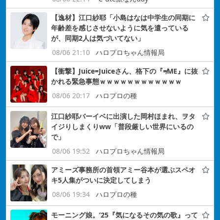
【逸材】江口紗耶「小島はなは中学生の同期に
年齢差を感じさせないように気を遣っている
が、同期2人は気づいてない」
08/06 21:10
ハロプロちゃん情報局
【衝撃】Juice=Juiceさん、格下の『≠ME』に抜
かれる緊急事態ｗｗｗｗｗｗｗｗｗｗｗｗ
08/06 20:17
ハロプロの種
江口紗耶バーイベに出演した岡村ほまれ、ヲタ
イジりしまくりww「普段厳しい世界にいるの
で」
08/06 19:52
ハロプロちゃん情報局
アミーズ事務所の首領アミー谷本が選ぶスペオ
キ5人集がついに決定してしまう
08/06 19:34
ハロプロの種
モーニング娘。’25『気になるその気の歌』って