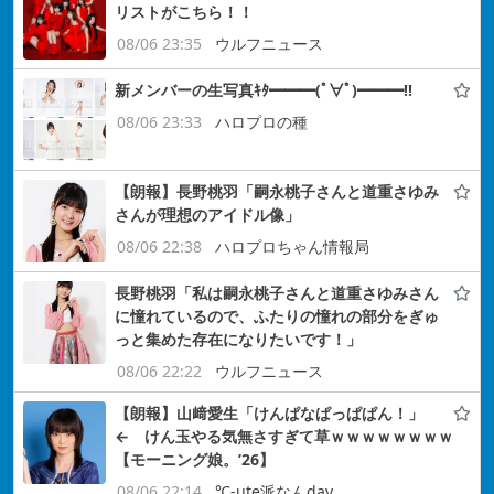
リストがこちら！！
08/06 23:35
ウルフニュース
新メンバーの生写真ｷﾀ━━━(ﾟ∀ﾟ)━━━!!
08/06 23:33
ハロプロの種
【朗報】長野桃羽「嗣永桃子さんと道重さゆみ
さんが理想のアイドル像」
08/06 22:38
ハロプロちゃん情報局
長野桃羽「私は嗣永桃子さんと道重さゆみさん
に憧れているので、ふたりの憧れの部分をぎゅ
っと集めた存在になりたいです！」
08/06 22:22
ウルフニュース
【朗報】山﨑愛生「けんぱなぱっぱぱん！」
← けん玉やる気無さすぎて草ｗｗｗｗｗｗｗｗ
【モーニング娘。’26】
08/06 22:14
℃-ute派なんday