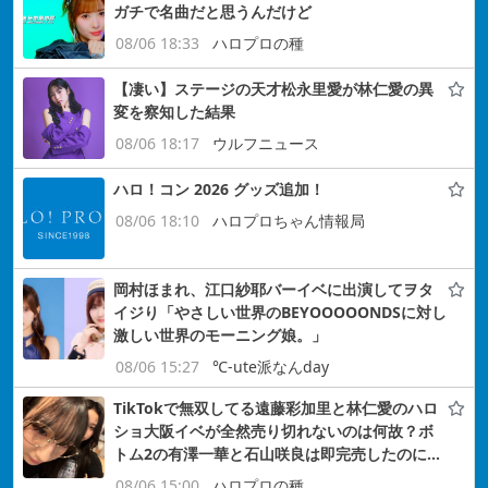
ガチで名曲だと思うんだけど
08/06 18:33
ハロプロの種
【凄い】ステージの天才松永里愛が林仁愛の異
変を察知した結果
08/06 18:17
ウルフニュース
ハロ！コン 2026 グッズ追加！
08/06 18:10
ハロプロちゃん情報局
岡村ほまれ、江口紗耶バーイベに出演してヲタ
イジり「やさしい世界のBEYOOOOONDSに対し
激しい世界のモーニング娘。」
08/06 15:27
℃-ute派なんday
TikTokで無双してる遠藤彩加里と林仁愛のハロ
ショ大阪イベが全然売り切れないのは何故？ボ
トム2の有澤一華と石山咲良は即完売したのに…
08/06 15:00
ハロプロの種