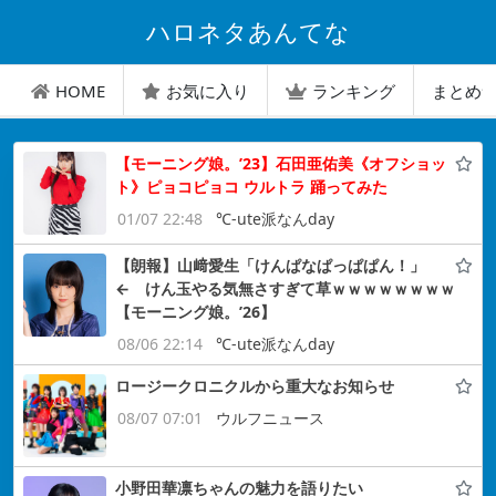
ハロネタあんてな
HOME
お気に入り
ランキング
まとめ
【モーニング娘。’23】石田亜佑美《オフショッ
ト》ピョコピョコ ウルトラ 踊ってみた
01/07 22:48
℃-ute派なんday
【朗報】山﨑愛生「けんぱなぱっぱぱん！」
← けん玉やる気無さすぎて草ｗｗｗｗｗｗｗｗ
【モーニング娘。’26】
08/06 22:14
℃-ute派なんday
ロージークロニクルから重大なお知らせ
08/07 07:01
ウルフニュース
小野田華凛ちゃんの魅力を語りたい