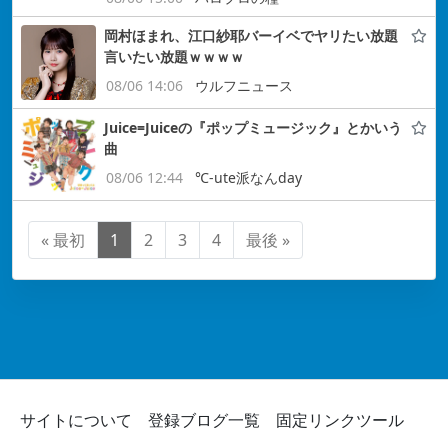
岡村ほまれ、江口紗耶バーイベでヤリたい放題
言いたい放題ｗｗｗｗ
08/06 14:06
ウルフニュース
Juice=Juiceの『ポップミュージック』とかいう
曲
08/06 12:44
℃-ute派なんday
« 最初
1
2
3
4
最後 »
サイトについて
登録ブログ一覧
固定リンクツール