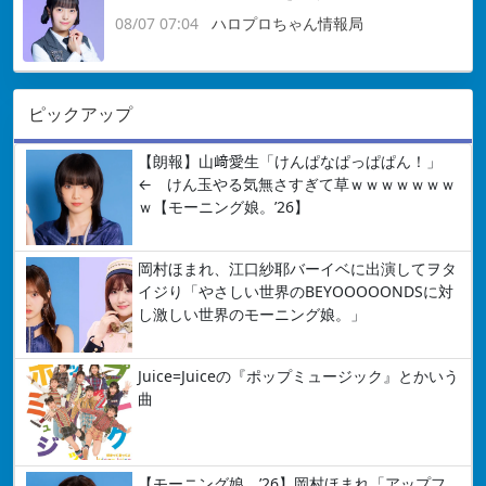
08/07 07:04
ハロプロちゃん情報局
ピックアップ
【朗報】山﨑愛生「けんぱなぱっぱぱん！」
← けん玉やる気無さすぎて草ｗｗｗｗｗｗｗ
ｗ【モーニング娘。’26】
岡村ほまれ、江口紗耶バーイベに出演してヲタ
イジり「やさしい世界のBEYOOOOONDSに対
し激しい世界のモーニング娘。」
Juice=Juiceの『ポップミュージック』とかいう
曲
【モーニング娘。’26】岡村ほまれ「アップフ