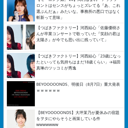
ロントはセンスがちょっとズレてる『あ、これ
選ぶんだぁ』みたいな。事務所の悪口ではなく
斬新って意味」
【つばきファクトリー】河西結心「佐藤優樹さ
んが卒業コンサートで歌っていた『笑顔の君は
太陽さ』が今でも思い出に残っていて」
【つばきファクトリー】河西結心「23歳になっ
たといっても気持ちはまだ18歳くらい」→福田
真琳のツッコミが秀逸
BEYOOOOONDS、明後日（8月7日）重大発表
ｗｗｗｗｗｗ
【BEYOOOOONDS】大坪茉乃が夏休みの宿題
をヲタにやらそうと画策している件
wwwwwww