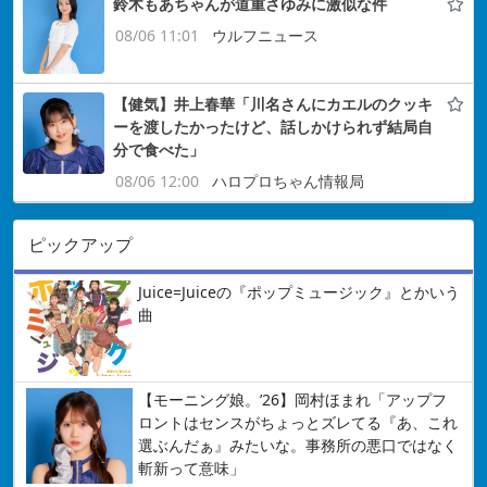
鈴木もあちゃんが道重さゆみに激似な件
08/06 11:01
ウルフニュース
【健気】井上春華「川名さんにカエルのクッキ
ーを渡したかったけど、話しかけられず結局自
分で食べた」
08/06 12:00
ハロプロちゃん情報局
ピックアップ
Juice=Juiceの『ポップミュージック』とかいう
曲
【モーニング娘。’26】岡村ほまれ「アップフ
ロントはセンスがちょっとズレてる『あ、これ
選ぶんだぁ』みたいな。事務所の悪口ではなく
斬新って意味」