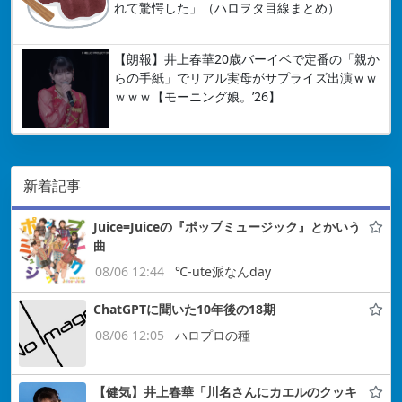
れて驚愕した」（ハロヲタ目線まとめ）
【朗報】井上春華20歳バーイベで定番の「親か
らの手紙」でリアル実母がサプライズ出演ｗｗ
ｗｗｗ【モーニング娘。’26】
新着記事
Juice=Juiceの『ポップミュージック』とかいう
曲
08/06 12:44
℃-ute派なんday
ChatGPTに聞いた10年後の18期
08/06 12:05
ハロプロの種
【健気】井上春華「川名さんにカエルのクッキ