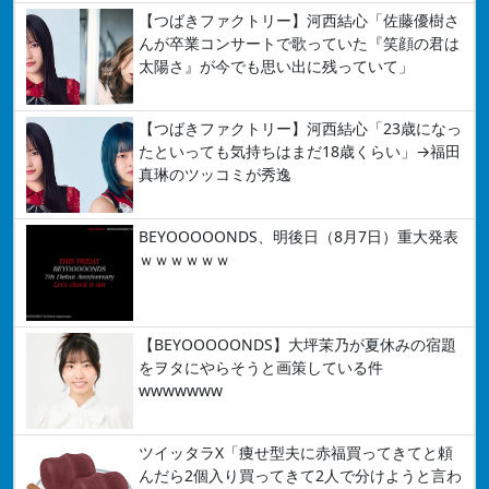
【つばきファクトリー】河西結心「佐藤優樹さ
んが卒業コンサートで歌っていた『笑顔の君は
太陽さ』が今でも思い出に残っていて」
【つばきファクトリー】河西結心「23歳になっ
たといっても気持ちはまだ18歳くらい」→福田
真琳のツッコミが秀逸
BEYOOOOONDS、明後日（8月7日）重大発表
ｗｗｗｗｗｗ
【BEYOOOOONDS】大坪茉乃が夏休みの宿題
をヲタにやらそうと画策している件
wwwwwww
ツイッタラX「痩せ型夫に赤福買ってきてと頼
んだら2個入り買ってきて2人で分けようと言わ