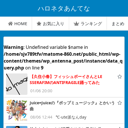
ハロネタあんてな
HOME
お気に入り
ランキング
まとめ
Warning
: Undefined variable $name in
/home/sjv789tfv/matome-860.net/public_html/wp-
content/themes/wp_antenna_post/instance/data_q
uery.php
on line
9
【久住小春】フィッシュボーイさんとLE
SSERAFIMのANTIFRAGILE踊ってみた
01/06 20:00
Juice=Juiceの『ポップミュージック』とかいう
曲
08/06 12:44
℃-ute派なんday