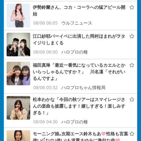
伊勢鈴蘭さん、コカ・コーラへの猛アピール開
始
08/06 06:05
ウルフニュース
江口紗耶バーイベに出演した岡村ほまれがヲタ
イジりしまくる
08/06 06:00
ハロプロの種
福田真琳「最近一番気になっているカエルとか
いらっしゃるんですか？」 川名凜「それがい
るんですよ」
08/06 05:32
ハロプロちゃん情報局
松本わかな「今回の秋ツアーはスマイレージさ
んの楽曲も披露します！嬉しすぎる！楽しみす
ぎる！」
08/06 04:30
ハロプロの種
モーニング娘｡次期エース鈴木もあ
性格も言葉
使い(｢なの｣使い)も道重さゆみに激似な件