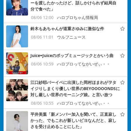
ーを渡したかったけど、話しかけられず結局自
分で食べた」
08/06 12:00
ハロプロちゃん情報局
鈴木もあちゃんが道重さゆみに激似な件
08/06 11:01
ウルフニュース
Juice=Juiceのポップミュージックとかいう曲
08/06 10:59
ハロプロってながいぜぃ・・
江口紗耶バーイベに出演した岡村ほまれがヲタ
イジりしまくり優しい世界のBEYOOOOONDSに
対し厳しい世界のモーニング娘。と言い放つ
08/06 10:55
ハロプロってながいぜぃ・・
平井美葉「新メンバー加入を聞いて、正直寂し
かった、でもこれが新しいビヨなんだと、寂し
さを受け止めることにした」