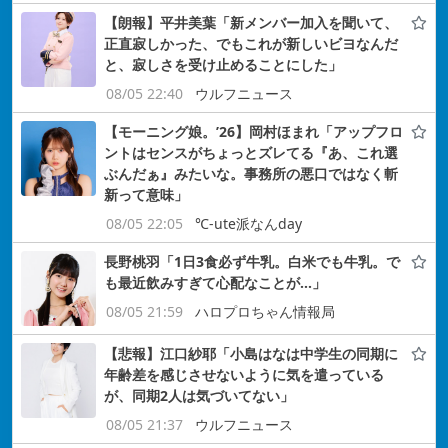
【朗報】平井美葉「新メンバー加入を聞いて、
正直寂しかった、でもこれが新しいビヨなんだ
と、寂しさを受け止めることにした」
08/05 22:40
ウルフニュース
【モーニング娘。’26】岡村ほまれ「アップフロ
ントはセンスがちょっとズレてる『あ、これ選
ぶんだぁ』みたいな。事務所の悪口ではなく斬
新って意味」
08/05 22:05
℃-ute派なんday
長野桃羽「1日3食必ず牛乳。白米でも牛乳。で
も最近飲みすぎて心配なことが…」
08/05 21:59
ハロプロちゃん情報局
【悲報】江口紗耶「小島はなは中学生の同期に
年齢差を感じさせないように気を遣っている
が、同期2人は気づいてない」
08/05 21:37
ウルフニュース