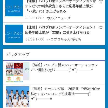
【速報】ハロプロ新メンバーオーディションが
テレビでの特集決定！さらに応募年齢上限が
『22歳』に引き上げられる
08/09 17:07
ウルフニュース
【速報】ハロプロ新メンバーオーディション！
応募年齢上限が『22歳』に引き上げられる
08/09 17:06
ハロプロちゃん情報局
ピックアップ
【速報】ハロプロ新メンバーオーディション
2026開催決定ｷﾀ━━━━(ﾟ∀ﾟ)━━━━!!
【速報】モーニング娘。’26新曲『YESかNOか
私か』をハロコンで初披露ｷﾀ━━━━(ﾟ
∀ﾟ)━━━━!!