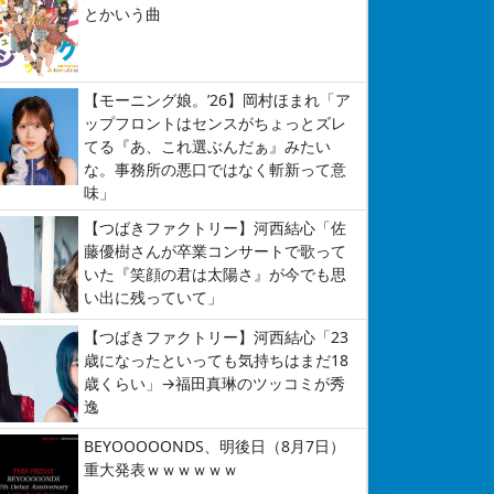
とかいう曲
【モーニング娘。’26】岡村ほまれ「ア
ップフロントはセンスがちょっとズレ
てる『あ、これ選ぶんだぁ』みたい
な。事務所の悪口ではなく斬新って意
味」
【つばきファクトリー】河西結心「佐
藤優樹さんが卒業コンサートで歌って
いた『笑顔の君は太陽さ』が今でも思
い出に残っていて」
【つばきファクトリー】河西結心「23
歳になったといっても気持ちはまだ18
歳くらい」→福田真琳のツッコミが秀
逸
BEYOOOOONDS、明後日（8月7日）
重大発表ｗｗｗｗｗｗ