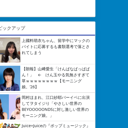
ピックアップ
上國料萌衣ちゃん、留学中にマックの
バイトに応募するも書類選考で落とさ
れてしまう
【朗報】山﨑愛生「けんぱなぱっぱぱ
ん！」 ← けん玉やる気無さすぎて
草ｗｗｗｗｗｗｗｗ【モーニング
娘。’26】
岡村ほまれ、江口紗耶バーイベに出演
してヲタイジり「やさしい世界の
BEYOOOOONDSに対し激しい世界の
モーニング娘。」
Juice=Juiceの『ポップミュージック』