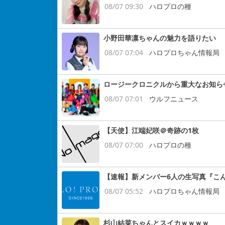
08/07 09:30
ハロプロの種
小野田華凛ちゃんの魅力を語りたい
08/07 07:04
ハロプロちゃん情報局
ロージークロニクルから重大なお知ら
08/07 07:01
ウルフニュース
【天使】江端妃咲＠奇跡の1枚
08/07 07:00
ハロプロの種
【速報】新メンバー6人の生写真『こ
08/07 05:52
ハロプロちゃん情報局
杉山結菜ちゃんとスイカｗｗｗｗ