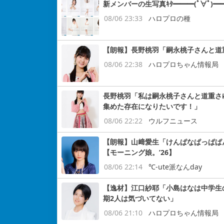
新メンバーの生写真ｷﾀ━━━(ﾟ∀ﾟ)━━
08/06 23:33
ハロプロの種
【朗報】長野桃羽「嗣永桃子さんと道
08/06 22:38
ハロプロちゃん情報局
長野桃羽「私は嗣永桃子さんと道重さ
集めた存在になりたいです！」
08/06 22:22
ウルフニュース
【朗報】山﨑愛生「けんぱなぱっぱぱ
【モーニング娘。’26】
08/06 22:14
℃-ute派なんday
【逸材】江口紗耶「小島はなは中学生
期2人は気づいてない」
08/06 21:10
ハロプロちゃん情報局