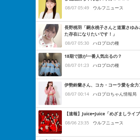
08/07 05:49
ウルフニュース
長野桃羽「嗣永桃子さんと道重さゆみ
た存在になりたいです！」
08/07 05:30
ハロプロの種
18期で誰が一番人気出るの？
08/07 01:23
ハロプロの種
伊勢鈴蘭さん、コカ・コーラ愛を全力
08/07 00:14
ハロプロちゃん情報局
【速報】Juice=Juice「めざまし
08/06 23:35
ウルフニュース