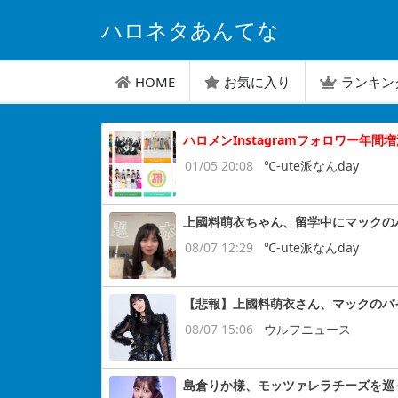
ハロネタあんてな
HOME
お気に入り
ランキン
ハロメンInstagramフォロワー年
01/05 20:08
℃-ute派なんday
上國料萌衣ちゃん、留学中にマックの
08/07 12:29
℃-ute派なんday
【悲報】上國料萌衣さん、マックのバ
08/07 15:06
ウルフニュース
島倉りか様、モッツァレラチーズを巡