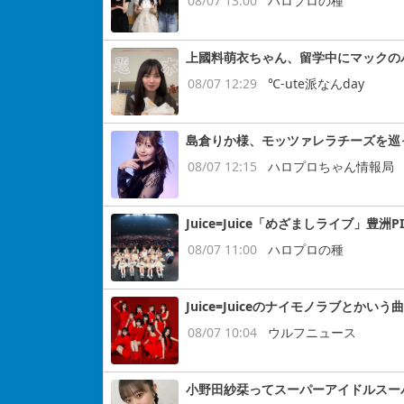
08/07 13:00
ハロプロの種
上國料萌衣ちゃん、留学中にマックの
08/07 12:29
℃-ute派なんday
島倉りか様、モッツァレラチーズを巡
08/07 12:15
ハロプロちゃん情報局
Juice=Juice「めざましライブ」豊洲P
08/07 11:00
ハロプロの種
Juice=Juiceのナイモノラブとかいう曲
08/07 10:04
ウルフニュース
小野田紗栞ってスーパーアイドルスー