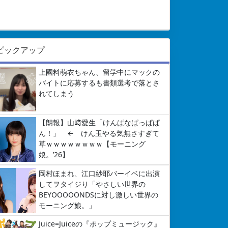
ピックアップ
上國料萌衣ちゃん、留学中にマックの
バイトに応募するも書類選考で落とさ
れてしまう
【朗報】山﨑愛生「けんぱなぱっぱぱ
ん！」 ← けん玉やる気無さすぎて
草ｗｗｗｗｗｗｗｗ【モーニング
娘。’26】
岡村ほまれ、江口紗耶バーイベに出演
してヲタイジり「やさしい世界の
BEYOOOOONDSに対し激しい世界の
モーニング娘。」
Juice=Juiceの『ポップミュージック』