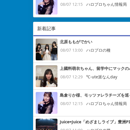
08/07 12:15
ハロプロちゃん情報局
新着記事
北原ももがでかい
08/07 13:00
ハロプロの種
上國料萌衣ちゃん、留学中にマックの
08/07 12:29
℃-ute派なんday
島倉りか様、モッツァレラチーズを巡
08/07 12:15
ハロプロちゃん情報局
Juice=Juice「めざましライブ」豊洲P