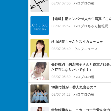
08/07 07:00
ハロプロの種
【速報】新メンバー6人の生写真『こ
08/07 05:52
ハロプロちゃん情報局
杉山結菜ちゃんとスイカｗｗｗｗ
08/07 05:49
ウルフニュース
長野桃羽「嗣永桃子さんと道重さゆみ
た存在になりたいです！」
08/07 05:30
ハロプロの種
18期で誰が一番人気出るの？
08/07 01:23
ハロプロの種
伊勢鈴蘭さん、コカ・コーラ愛を全力