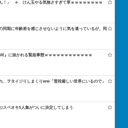
ん！」 ← けん玉やる気無さすぎて草ｗｗｗｗｗｗｗｗ
の同期に年齢差を感じさせないように気を遣っているが、同
の『≠ME』に抜かれる緊急事態ｗｗｗｗｗｗｗｗｗｗｗｗ
れ、ヲタイジりしまくりww「普段厳しい世界にいるので」
ぶスペオキ5人集がついに決定してしまう