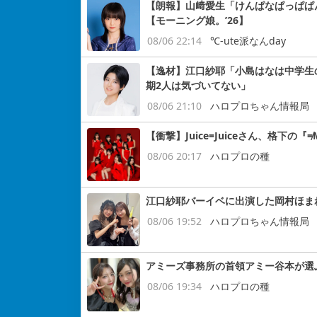
【朗報】山﨑愛生「けんぱなぱっぱぱ
【モーニング娘。’26】
08/06 22:14
℃-ute派なんday
【逸材】江口紗耶「小島はなは中学生
期2人は気づいてない」
08/06 21:10
ハロプロちゃん情報局
【衝撃】Juice=Juiceさん、格下
08/06 20:17
ハロプロの種
江口紗耶バーイベに出演した岡村ほま
08/06 19:52
ハロプロちゃん情報局
アミーズ事務所の首領アミー谷本が選
08/06 19:34
ハロプロの種