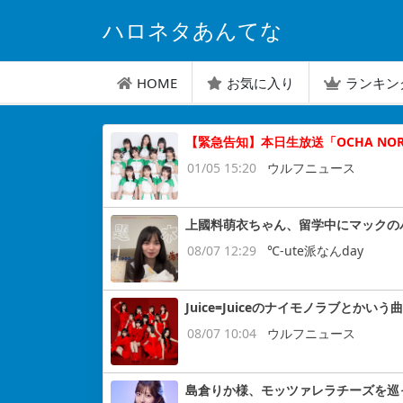
ハロネタあんてな
HOME
お気に入り
ランキン
【緊急告知】本日生放送「OCHA N
01/05 15:20
ウルフニュース
上國料萌衣ちゃん、留学中にマックの
08/07 12:29
℃-ute派なんday
Juice=Juiceのナイモノラブとかいう曲
08/07 10:04
ウルフニュース
島倉りか様、モッツァレラチーズを巡