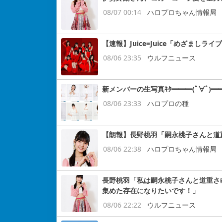
08/07 00:14
ハロプロちゃん情報局
【速報】Juice=Juice「めざまし
08/06 23:35
ウルフニュース
新メンバーの生写真ｷﾀ━━━(ﾟ∀ﾟ)━━
08/06 23:33
ハロプロの種
【朗報】長野桃羽「嗣永桃子さんと道
08/06 22:38
ハロプロちゃん情報局
長野桃羽「私は嗣永桃子さんと道重さ
集めた存在になりたいです！」
08/06 22:22
ウルフニュース