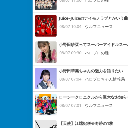
08/07 11:00
ハロプロの種
Juice=Juiceのナイモノラブとかいう曲
08/07 10:04
ウルフニュース
小野田紗栞ってスーパーアイドルスー
08/07 09:30
ハロプロの種
小野田華凛ちゃんの魅力を語りたい
08/07 07:04
ハロプロちゃん情報局
ロージークロニクルから重大なお知ら
08/07 07:01
ウルフニュース
【天使】江端妃咲＠奇跡の1枚