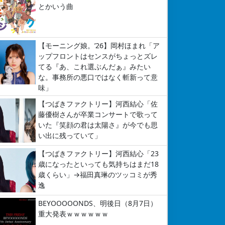
とかいう曲
【モーニング娘。’26】岡村ほまれ「ア
ップフロントはセンスがちょっとズレ
てる『あ、これ選ぶんだぁ』みたい
な。事務所の悪口ではなく斬新って意
味」
【つばきファクトリー】河西結心「佐
藤優樹さんが卒業コンサートで歌って
いた『笑顔の君は太陽さ』が今でも思
い出に残っていて」
【つばきファクトリー】河西結心「23
歳になったといっても気持ちはまだ18
歳くらい」→福田真琳のツッコミが秀
逸
BEYOOOOONDS、明後日（8月7日）
重大発表ｗｗｗｗｗｗ