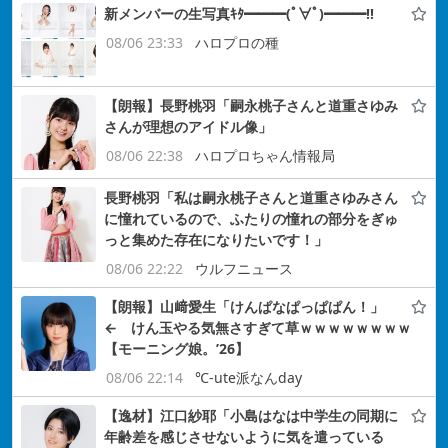
新メンバーの生写真ｷﾀ━━━(ﾟ∀ﾟ)━━━!!
08/06 23:33
ハロプロの種
【朗報】長野桃羽「嗣永桃子さんと道重さゆみ
さんが理想のアイドル像」
08/06 22:38
ハロプロちゃん情報局
長野桃羽「私は嗣永桃子さんと道重さゆみさん
に憧れているので、ふたりの憧れの部分をぎゅ
っと集めた存在になりたいです！」
08/06 22:22
ウルフニュース
【朗報】山﨑愛生「けんぱなぱっぱぱん！」
← けん玉やる気無さすぎて草ｗｗｗｗｗｗｗｗ
【モーニング娘。’26】
08/06 22:14
℃-ute派なんday
【逸材】江口紗耶「小島はなは中学生の同期に
年齢差を感じさせないように気を遣っている