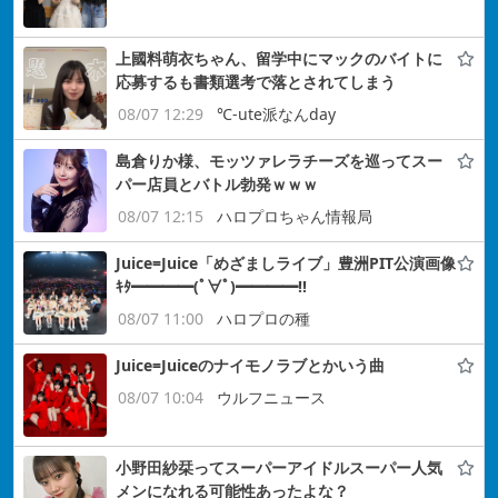
上國料萌衣ちゃん、留学中にマックのバイトに
応募するも書類選考で落とされてしまう
08/07 12:29
℃-ute派なんday
島倉りか様、モッツァレラチーズを巡ってスー
パー店員とバトル勃発ｗｗｗ
08/07 12:15
ハロプロちゃん情報局
Juice=Juice「めざましライブ」豊洲PIT公演画像
ｷﾀ━━━━(ﾟ∀ﾟ)━━━━!!
08/07 11:00
ハロプロの種
Juice=Juiceのナイモノラブとかいう曲
08/07 10:04
ウルフニュース
小野田紗栞ってスーパーアイドルスーパー人気
メンになれる可能性あったよな？