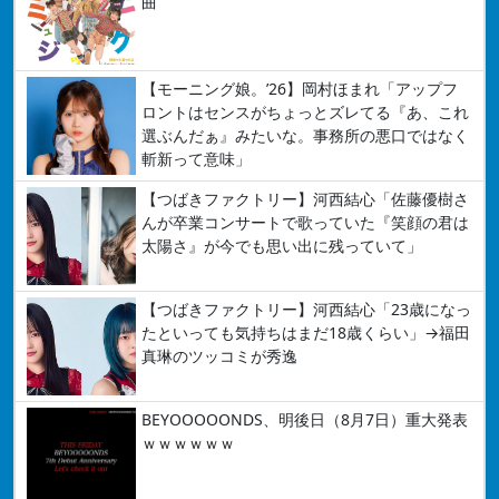
曲
【モーニング娘。’26】岡村ほまれ「アップフ
ロントはセンスがちょっとズレてる『あ、これ
選ぶんだぁ』みたいな。事務所の悪口ではなく
斬新って意味」
【つばきファクトリー】河西結心「佐藤優樹さ
んが卒業コンサートで歌っていた『笑顔の君は
太陽さ』が今でも思い出に残っていて」
【つばきファクトリー】河西結心「23歳になっ
たといっても気持ちはまだ18歳くらい」→福田
真琳のツッコミが秀逸
BEYOOOOONDS、明後日（8月7日）重大発表
ｗｗｗｗｗｗ