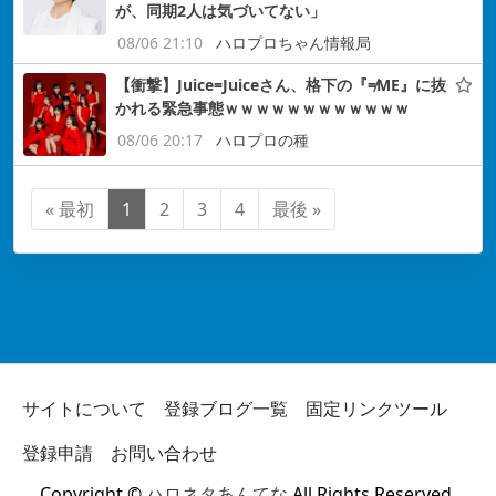
が、同期2人は気づいてない」
08/06 21:10
ハロプロちゃん情報局
【衝撃】Juice=Juiceさん、格下の『≠ME』に抜
かれる緊急事態ｗｗｗｗｗｗｗｗｗｗｗｗ
08/06 20:17
ハロプロの種
« 最初
1
2
3
4
最後 »
サイトについて
登録ブログ一覧
固定リンクツール
登録申請
お問い合わせ
Copyright ©
ハロネタあんてな
All Rights Reserved.