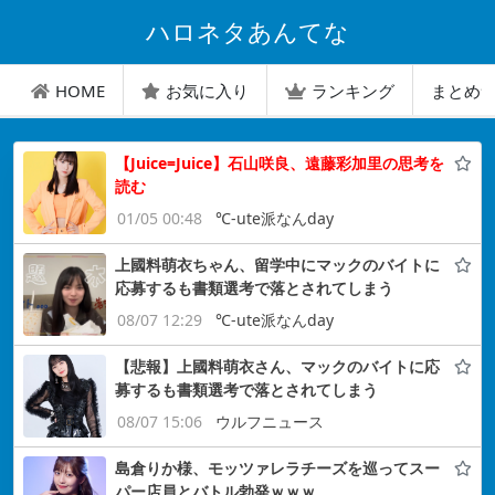
ハロネタあんてな
HOME
お気に入り
ランキング
まとめ
【Juice=Juice】石山咲良、遠藤彩加里の思考を
読む
01/05 00:48
℃-ute派なんday
上國料萌衣ちゃん、留学中にマックのバイトに
応募するも書類選考で落とされてしまう
08/07 12:29
℃-ute派なんday
【悲報】上國料萌衣さん、マックのバイトに応
募するも書類選考で落とされてしまう
08/07 15:06
ウルフニュース
島倉りか様、モッツァレラチーズを巡ってスー
パー店員とバトル勃発ｗｗｗ