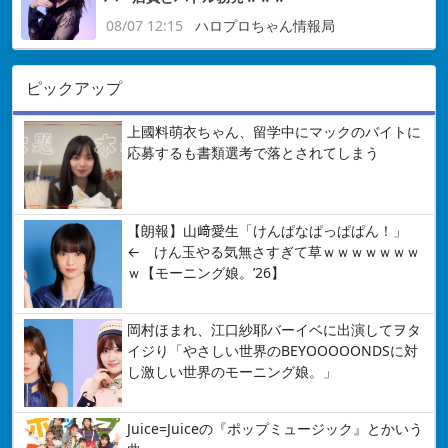
08/07 12:15
ハロプロちゃん情報局
ピックアップ
上國料萌衣ちゃん、留学中にマックのバイトに
応募するも書類選考で落とされてしまう
【朗報】山﨑愛生「けんぱなぱっぱぱん！」
← けん玉やる気無さすぎて草ｗｗｗｗｗｗｗ
ｗ【モーニング娘。’26】
岡村ほまれ、江口紗耶バーイベに出演してヲタ
イジり「やさしい世界のBEYOOOOONDSに対
し激しい世界のモーニング娘。」
Juice=Juiceの『ポップミュージック』とかいう