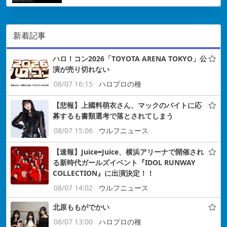
新着記事
ハロ！コン2026「TOYOTA ARENA TOKYO」公
演が売り切れない
08/07 16:15
ハロプロの種
【悲報】上國料萌衣さん、マックのバイトに応
募するも書類選考で落とされてしまう
08/07 15:06
ウルフニュース
【速報】Juice=Juice、横浜アリーナで開催され
る新時代ガールズイベント『IDOL RUNWAY
COLLECTION』に出演決定！！
08/07 14:02
ウルフニュース
北原ももがでかい
08/07 13:00
ハロプロの種