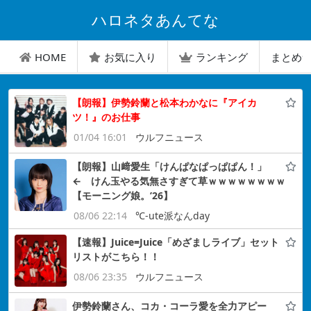
ハロネタあんてな
HOME
お気に入り
ランキング
まとめ
【朗報】伊勢鈴蘭と松本わかなに『アイカ
ツ！』のお仕事
01/04 16:01
ウルフニュース
【朗報】山﨑愛生「けんぱなぱっぱぱん！」
← けん玉やる気無さすぎて草ｗｗｗｗｗｗｗｗ
【モーニング娘。’26】
08/06 22:14
℃-ute派なんday
【速報】Juice=Juice「めざましライブ」セット
リストがこちら！！
08/06 23:35
ウルフニュース
伊勢鈴蘭さん、コカ・コーラ愛を全力アピー