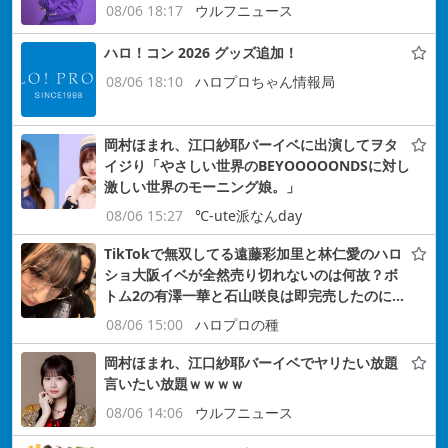
08/06 18:17
ウルフニュース
ハロ！コン 2026 グッズ追加！
08/06 18:10
ハロプロちゃん情報局
岡村ほまれ、江口紗耶バーイベに出演してヲタ
イジり「やさしい世界のBEYOOOOONDSに対し
激しい世界のモーニング娘。」
08/06 15:27
℃-ute派なんday
TikTokで無双してる遠藤彩加里と林仁愛のハロ
ショ大阪イベが全然売り切れないのは何故？ボ
トム2の有澤一華と石山咲良は即完売したのに…
08/06 15:00
ハロプロの種
岡村ほまれ、江口紗耶バーイベでヤリたい放題
言いたい放題ｗｗｗｗ
08/06 14:06
ウルフニュース