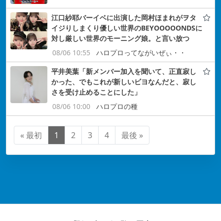
江口紗耶バーイベに出演した岡村ほまれがヲタ
イジりしまくり優しい世界のBEYOOOOONDSに
対し厳しい世界のモーニング娘。と言い放つ
08/06 10:55
ハロプロってながいぜぃ・・
平井美葉「新メンバー加入を聞いて、正直寂し
かった、でもこれが新しいビヨなんだと、寂し
さを受け止めることにした」
08/06 10:00
ハロプロの種
« 最初
1
2
3
4
最後 »