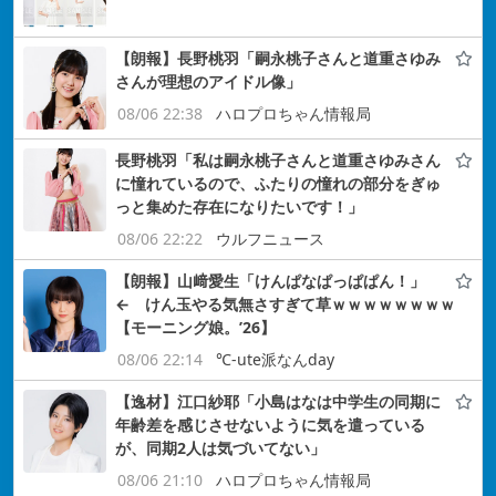
【朗報】長野桃羽「嗣永桃子さんと道重さゆみ
さんが理想のアイドル像」
08/06 22:38
ハロプロちゃん情報局
長野桃羽「私は嗣永桃子さんと道重さゆみさん
に憧れているので、ふたりの憧れの部分をぎゅ
っと集めた存在になりたいです！」
08/06 22:22
ウルフニュース
【朗報】山﨑愛生「けんぱなぱっぱぱん！」
← けん玉やる気無さすぎて草ｗｗｗｗｗｗｗｗ
【モーニング娘。’26】
08/06 22:14
℃-ute派なんday
【逸材】江口紗耶「小島はなは中学生の同期に
年齢差を感じさせないように気を遣っている
が、同期2人は気づいてない」
08/06 21:10
ハロプロちゃん情報局