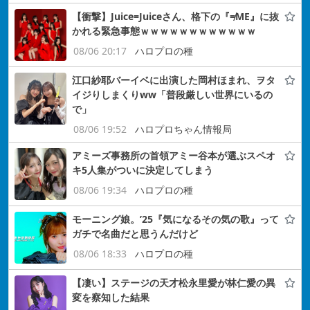
【衝撃】Juice=Juiceさん、格下の『≠ME』に抜
かれる緊急事態ｗｗｗｗｗｗｗｗｗｗｗｗ
08/06 20:17
ハロプロの種
江口紗耶バーイベに出演した岡村ほまれ、ヲタ
イジりしまくりww「普段厳しい世界にいるの
で」
08/06 19:52
ハロプロちゃん情報局
アミーズ事務所の首領アミー谷本が選ぶスペオ
キ5人集がついに決定してしまう
08/06 19:34
ハロプロの種
モーニング娘。’25『気になるその気の歌』って
ガチで名曲だと思うんだけど
08/06 18:33
ハロプロの種
【凄い】ステージの天才松永里愛が林仁愛の異
変を察知した結果