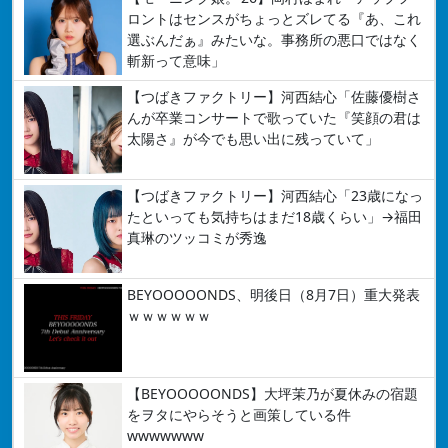
ロントはセンスがちょっとズレてる『あ、これ
選ぶんだぁ』みたいな。事務所の悪口ではなく
斬新って意味」
【つばきファクトリー】河西結心「佐藤優樹さ
んが卒業コンサートで歌っていた『笑顔の君は
太陽さ』が今でも思い出に残っていて」
【つばきファクトリー】河西結心「23歳になっ
たといっても気持ちはまだ18歳くらい」→福田
真琳のツッコミが秀逸
BEYOOOOONDS、明後日（8月7日）重大発表
ｗｗｗｗｗｗ
【BEYOOOOONDS】大坪茉乃が夏休みの宿題
をヲタにやらそうと画策している件
wwwwwww