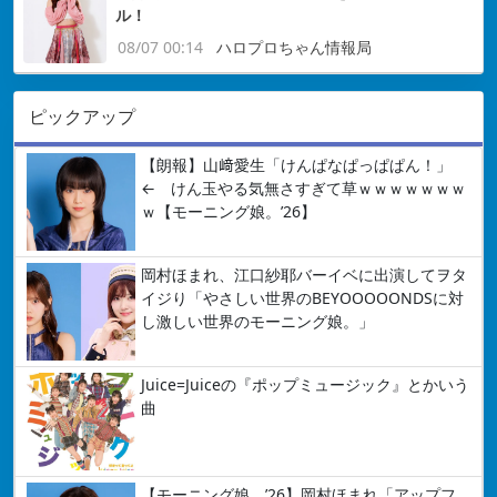
ル！
08/07 00:14
ハロプロちゃん情報局
ピックアップ
【朗報】山﨑愛生「けんぱなぱっぱぱん！」
← けん玉やる気無さすぎて草ｗｗｗｗｗｗｗ
ｗ【モーニング娘。’26】
岡村ほまれ、江口紗耶バーイベに出演してヲタ
イジり「やさしい世界のBEYOOOOONDSに対
し激しい世界のモーニング娘。」
Juice=Juiceの『ポップミュージック』とかいう
曲
【モーニング娘。’26】岡村ほまれ「アップフ