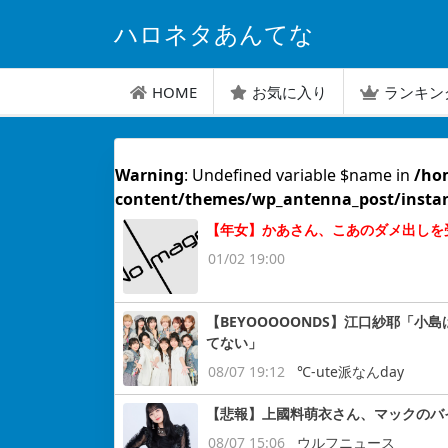
ハロネタあんてな
HOME
お気に入り
ランキン
Warning
: Undefined variable $name in
/ho
content/themes/wp_antenna_post/insta
【年女】かあさん、こあのダメ出しを
01/02 19:00
【BEYOOOOONDS】江口紗耶「
てない」
08/07 19:12
℃-ute派なんday
【悲報】上國料萌衣さん、マックのバ
08/07 15:06
ウルフニュース