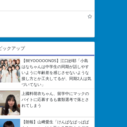
ピックアップ
【BEYOOOOONDS】江口紗耶「小島
はなちゃんは中学生の同期が話しやす
いように年齢差を感じさせないような
接し方とか工夫してるが、同期2人は気
づいてない」
上國料萌衣ちゃん、留学中にマックの
バイトに応募するも書類選考で落とさ
れてしまう
【朗報】山﨑愛生「けんぱなぱっぱぱ