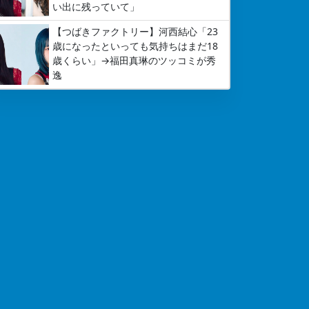
い出に残っていて」
【つばきファクトリー】河西結心「23
歳になったといっても気持ちはまだ18
歳くらい」→福田真琳のツッコミが秀
逸