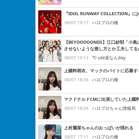
『IDOL RUNWAY COLLECTION』にJ
08/07 19:17
ハロプロの種
【BEYOOOOONDS】江口紗耶「
させないような接し方とか工夫してる
08/07 19:12
℃-ute派なんday
上國料萌衣、マックのバイトに応募す
08/07 18:34
ハロプロの種
マクドナルドCMに出演していた上國
08/07 18:04
ハロプロちゃん情報局
上村麗菜ちゃんのおっぱいが揺れる
08/07 17:11
ハロプロの種