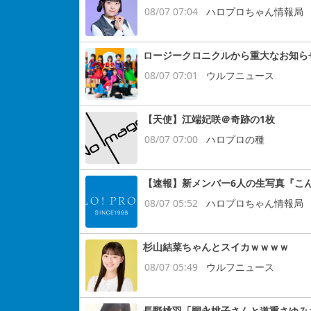
08/07 07:04
ハロプロちゃん情報局
ロージークロニクルから重大なお知ら
08/07 07:01
ウルフニュース
【天使】江端妃咲＠奇跡の1枚
08/07 07:00
ハロプロの種
【速報】新メンバー6人の生写真『こ
08/07 05:52
ハロプロちゃん情報局
杉山結菜ちゃんとスイカｗｗｗｗ
08/07 05:49
ウルフニュース
長野桃羽「嗣永桃子さんと道重さゆみ