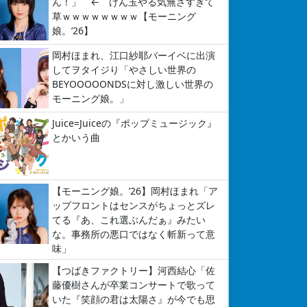
ん！」 ← けん玉やる気無さすぎて
草ｗｗｗｗｗｗｗｗ【モーニング
娘。’26】
岡村ほまれ、江口紗耶バーイベに出演
してヲタイジり「やさしい世界の
BEYOOOOONDSに対し激しい世界の
モーニング娘。」
Juice=Juiceの『ポップミュージック』
とかいう曲
【モーニング娘。’26】岡村ほまれ「ア
ップフロントはセンスがちょっとズレ
てる『あ、これ選ぶんだぁ』みたい
な。事務所の悪口ではなく斬新って意
味」
【つばきファクトリー】河西結心「佐
藤優樹さんが卒業コンサートで歌って
いた『笑顔の君は太陽さ』が今でも思