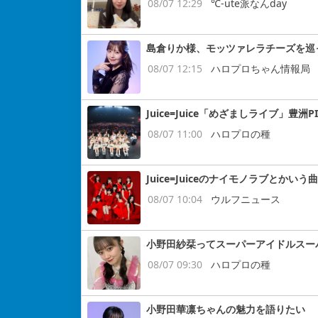
08/07 12:29
℃-ute派なんday
島倉りか様、モッツァレラチーズを巡
08/07 12:15
ハロプロちゃん情報局
Juice=Juice「めざましライブ」豊洲P
08/07 11:00
ハロプロの種
Juice=Juiceのナイモノラブとかいう曲
08/07 10:04
ウルフニュース
小野田紗栞ってスーパーアイドルスー
08/07 09:30
ハロプロの種
小野田華凛ちゃんの魅力を語りたい