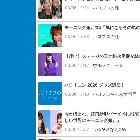
08/06 19:34
ハロプロの種
モーニング娘。’25『気になるその気
08/06 18:33
ハロプロの種
【凄い】ステージの天才松永里愛が林
08/06 18:17
ウルフニュース
ハロ！コン 2026 グッズ追加！
08/06 18:10
ハロプロちゃん情報局
岡村ほまれ、江口紗耶バーイベに出演し
しい世界のモーニング娘。」
08/06 15:27
℃-ute派なんday