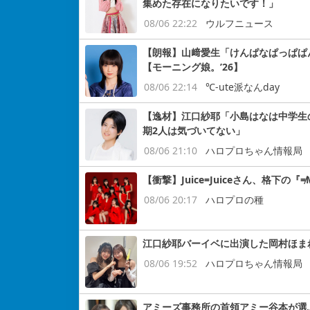
集めた存在になりたいです！」
08/06 22:22
ウルフニュース
【朗報】山﨑愛生「けんぱなぱっぱぱ
【モーニング娘。’26】
08/06 22:14
℃-ute派なんday
【逸材】江口紗耶「小島はなは中学生
期2人は気づいてない」
08/06 21:10
ハロプロちゃん情報局
【衝撃】Juice=Juiceさん、格下
08/06 20:17
ハロプロの種
江口紗耶バーイベに出演した岡村ほま
08/06 19:52
ハロプロちゃん情報局
アミーズ事務所の首領アミー谷本が選