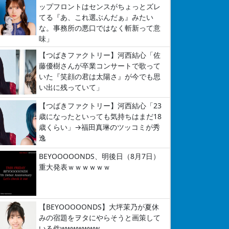
ップフロントはセンスがちょっとズレ
てる『あ、これ選ぶんだぁ』みたい
な。事務所の悪口ではなく斬新って意
味」
【つばきファクトリー】河西結心「佐
藤優樹さんが卒業コンサートで歌って
いた『笑顔の君は太陽さ』が今でも思
い出に残っていて」
【つばきファクトリー】河西結心「23
歳になったといっても気持ちはまだ18
歳くらい」→福田真琳のツッコミが秀
逸
BEYOOOOONDS、明後日（8月7日）
重大発表ｗｗｗｗｗｗ
【BEYOOOOONDS】大坪茉乃が夏休
みの宿題をヲタにやらそうと画策して
いる件wwwwwww