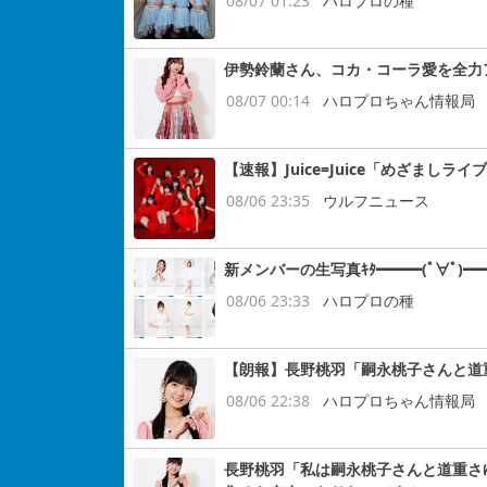
08/07 01:23
ハロプロの種
伊勢鈴蘭さん、コカ・コーラ愛を全力
08/07 00:14
ハロプロちゃん情報局
【速報】Juice=Juice「めざまし
08/06 23:35
ウルフニュース
新メンバーの生写真ｷﾀ━━━(ﾟ∀ﾟ)━━
08/06 23:33
ハロプロの種
【朗報】長野桃羽「嗣永桃子さんと道
08/06 22:38
ハロプロちゃん情報局
長野桃羽「私は嗣永桃子さんと道重さ