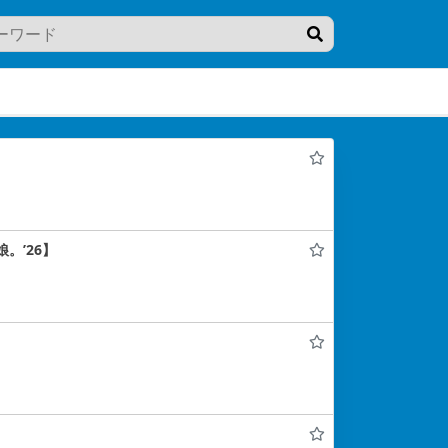
。’26】