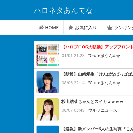
ハロネタあんてな
HOME
お気に入り
ランキン
【ハロプロOG大移動】アップフロン
01/01 21:28
℃-ute派なんday
【朗報】山﨑愛生「けんぱなぱっぱぱ
08/06 22:14
℃-ute派なんday
杉山結菜ちゃんとスイカｗｗｗｗ
08/07 05:49
ウルフニュース
【速報】新メンバー6人の生写真『こ