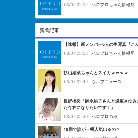
08/07 05:52
ハロプロちゃん情報局
新着記事
【速報】新メンバー6人の生写真『こ
08/07 05:52
ハロプロちゃん情報局
杉山結菜ちゃんとスイカｗｗｗｗ
08/07 05:49
ウルフニュース
長野桃羽「嗣永桃子さんと道重さゆみ
た存在になりたいです！」
08/07 05:30
ハロプロの種
18期で誰が一番人気出るの？