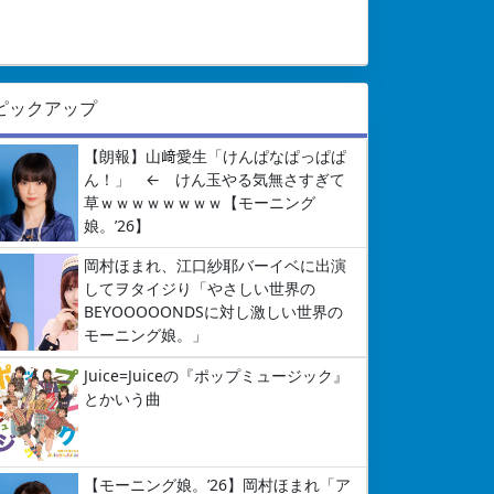
ピックアップ
【朗報】山﨑愛生「けんぱなぱっぱぱ
ん！」 ← けん玉やる気無さすぎて
草ｗｗｗｗｗｗｗｗ【モーニング
娘。’26】
岡村ほまれ、江口紗耶バーイベに出演
してヲタイジり「やさしい世界の
BEYOOOOONDSに対し激しい世界の
モーニング娘。」
Juice=Juiceの『ポップミュージック』
とかいう曲
【モーニング娘。’26】岡村ほまれ「ア