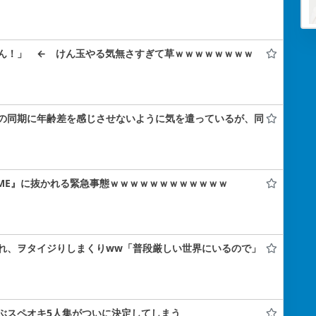
ん！」 ← けん玉やる気無さすぎて草ｗｗｗｗｗｗｗｗ
の同期に年齢差を感じさせないように気を遣っているが、同
の『≠ME』に抜かれる緊急事態ｗｗｗｗｗｗｗｗｗｗｗｗ
れ、ヲタイジりしまくりww「普段厳しい世界にいるので」
ぶスペオキ5人集がついに決定してしまう