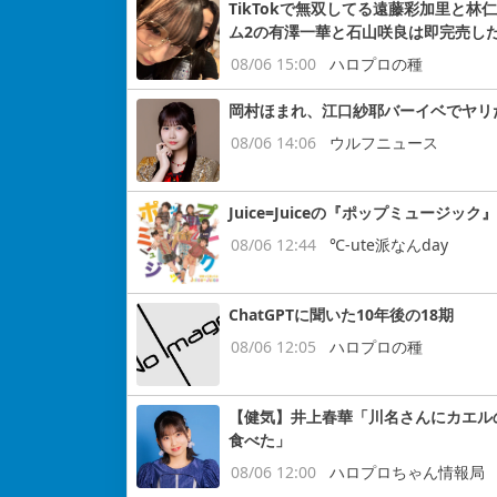
TikTokで無双してる遠藤彩加里と
ム2の有澤一華と石山咲良は即完売し
08/06 15:00
ハロプロの種
岡村ほまれ、江口紗耶バーイベでヤリ
08/06 14:06
ウルフニュース
Juice=Juiceの『ポップミュージッ
08/06 12:44
℃-ute派なんday
ChatGPTに聞いた10年後の18期
08/06 12:05
ハロプロの種
【健気】井上春華「川名さんにカエル
食べた」
08/06 12:00
ハロプロちゃん情報局