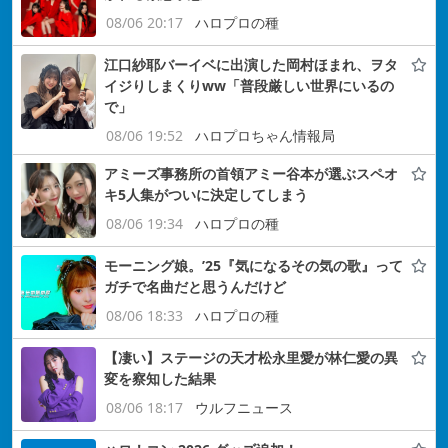
08/06 20:17
ハロプロの種
江口紗耶バーイベに出演した岡村ほまれ、ヲタ
イジりしまくりww「普段厳しい世界にいるの
で」
08/06 19:52
ハロプロちゃん情報局
アミーズ事務所の首領アミー谷本が選ぶスペオ
キ5人集がついに決定してしまう
08/06 19:34
ハロプロの種
モーニング娘。’25『気になるその気の歌』って
ガチで名曲だと思うんだけど
08/06 18:33
ハロプロの種
【凄い】ステージの天才松永里愛が林仁愛の異
変を察知した結果
08/06 18:17
ウルフニュース