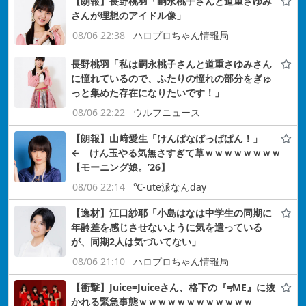
【朗報】長野桃羽「嗣永桃子さんと道重さゆみ
さんが理想のアイドル像」
08/06 22:38
ハロプロちゃん情報局
長野桃羽「私は嗣永桃子さんと道重さゆみさん
に憧れているので、ふたりの憧れの部分をぎゅ
っと集めた存在になりたいです！」
08/06 22:22
ウルフニュース
【朗報】山﨑愛生「けんぱなぱっぱぱん！」
← けん玉やる気無さすぎて草ｗｗｗｗｗｗｗｗ
【モーニング娘。’26】
08/06 22:14
℃-ute派なんday
【逸材】江口紗耶「小島はなは中学生の同期に
年齢差を感じさせないように気を遣っている
が、同期2人は気づいてない」
08/06 21:10
ハロプロちゃん情報局
【衝撃】Juice=Juiceさん、格下の『≠ME』に抜
かれる緊急事態ｗｗｗｗｗｗｗｗｗｗｗｗ