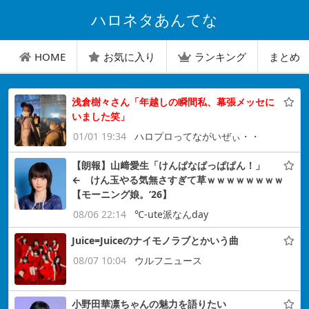
ハロネタあんてな
HOME
お気に入り
ランキング
まとめ
浅倉樹々さん「年越しの瞬間私、幕張メッセに
いました笑」
01/01 19:34
ハロプロってながいぜぃ・・
【朗報】山﨑愛生「けんぱなぱっぱぱん！」
← けん玉やる気無さすぎて草ｗｗｗｗｗｗｗｗ
【モーニング娘。’26】
08/06 22:14
℃-ute派なんday
Juice=Juiceのナイモノラブとかいう曲
08/07 10:04
ウルフニュース
小野田華凛ちゃんの魅力を語りたい