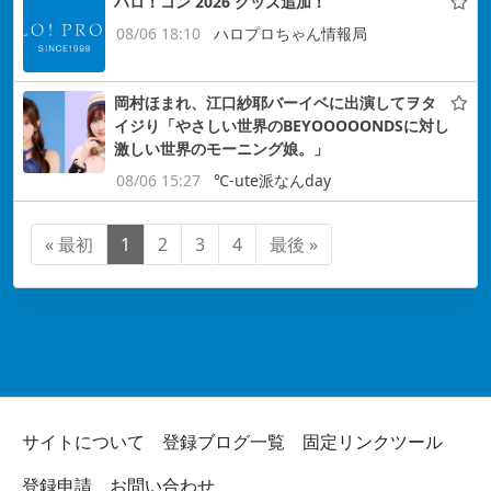
ハロ！コン 2026 グッズ追加！
08/06 18:10
ハロプロちゃん情報局
岡村ほまれ、江口紗耶バーイベに出演してヲタ
イジり「やさしい世界のBEYOOOOONDSに対し
激しい世界のモーニング娘。」
08/06 15:27
℃-ute派なんday
« 最初
1
2
3
4
最後 »
サイトについて
登録ブログ一覧
固定リンクツール
登録申請
お問い合わせ