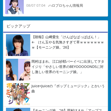
08/07 07:04
ハロプロちゃん情報局
ピックアップ
【朗報】山﨑愛生「けんぱなぱっぱぱん！」
← けん玉やる気無さすぎて草ｗｗｗｗｗｗｗ
ｗ【モーニング娘。’26】
岡村ほまれ、江口紗耶バーイベに出演してヲタ
イジり「やさしい世界のBEYOOOOONDSに対
し激しい世界のモーニング娘。」
Juice=Juiceの『ポップミュージック』とかいう
曲
【モーニング娘。’26】岡村ほまれ「アップフ