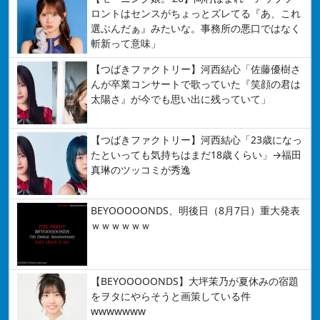
ロントはセンスがちょっとズレてる『あ、これ
選ぶんだぁ』みたいな。事務所の悪口ではなく
斬新って意味」
【つばきファクトリー】河西結心「佐藤優樹さ
んが卒業コンサートで歌っていた『笑顔の君は
太陽さ』が今でも思い出に残っていて」
【つばきファクトリー】河西結心「23歳になっ
たといっても気持ちはまだ18歳くらい」→福田
真琳のツッコミが秀逸
BEYOOOOONDS、明後日（8月7日）重大発表
ｗｗｗｗｗｗ
【BEYOOOOONDS】大坪茉乃が夏休みの宿題
をヲタにやらそうと画策している件
wwwwwww