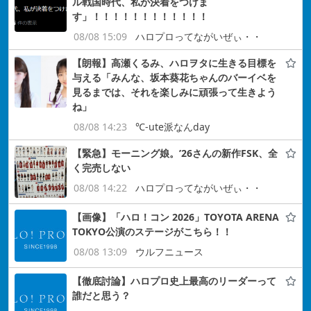
ル戦国時代、私が決着をつけま
す」！！！！！！！！！！！！
08/08 15:09
ハロプロってながいぜぃ・・
【朗報】高瀬くるみ、ハロヲタに生きる目標を
与える「みんな、坂本葵花ちゃんのバーイベを
見るまでは、それを楽しみに頑張って生きよう
ね」
08/08 14:23
℃-ute派なんday
【緊急】モーニング娘。’26さんの新作FSK、全
く完売しない
08/08 14:22
ハロプロってながいぜぃ・・
【画像】「ハロ！コン 2026」TOYOTA ARENA
TOKYO公演のステージがこちら！！
08/08 13:09
ウルフニュース
【徹底討論】ハロプロ史上最高のリーダーって
誰だと思う？