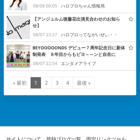
08/08 00:05
ハロプロちゃん情報局
【アンジュルム後藤花出演見合わせのお知ら
せ】
08/07 23:27
ハロプロってながいぜぃ・・
BEYOOOOONDS デビュー７周年記念日に新体
制発表 ８年目からもビヨ～～ンと自在に
08/07 22:54
エンタメアライブ
« 最初
1
2
3
4
最後 »
サイトについて
登録ブログ一覧
固定リンクツール