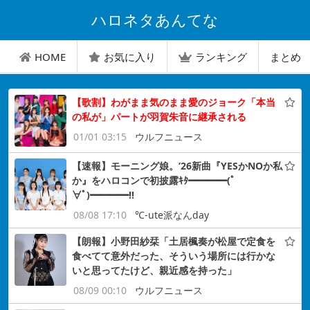
ハロネタあんてな
HOME
お気に入り
ランキング
まとめ
【歌割】わがまま気のまま愛のジョーク「本当
の私が」パートが羽賀朱音に継承される
01/01 03:15
ウルフニュース
【速報】モーニング娘。’26新曲『YESかNOか私
か』をハロコンで初披露ｷﾀ━━━━(ﾟ
∀ﾟ)━━━━!!
08/08 17:10
℃-ute派なんday
【朗報】小野田紗栞「土居楓奏が松屋で定食を
食べてて意外だった、そういう場所には行かな
いと思ってたけど、親近感を持った」
08/09 00:10
ウルフニュース