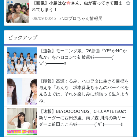
【画像】小島はな
さん、虫が寄ってきて囲ま
れてしまう！
08/09 00:45
ハロプロちゃん情報局
ピックアップ
【速報】モーニング娘。’26新曲『YESかNOか
私か』をハロコンで初披露ｷﾀ━━━━(ﾟ
∀ﾟ)━━━━!!
【朗報】高瀬くるみ、ハロヲタに生きる目標を
与える「みんな、坂本葵花ちゃんのバーイベを
見るまでは、それを楽しみに頑張って生きよう
ね」
【速報】BEYOOOOONDS、CHICA#TETSUの
新リーダーに西田汐里、雨ノ森 川海の新リー
ダーに前田こころｷﾀ━━━━(ﾟ∀ﾟ)━━━━!!