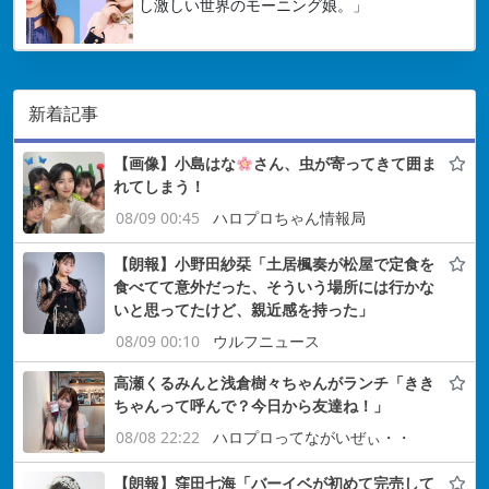
し激しい世界のモーニング娘。」
新着記事
【画像】小島はな
さん、虫が寄ってきて囲ま
れてしまう！
08/09 00:45
ハロプロちゃん情報局
【朗報】小野田紗栞「土居楓奏が松屋で定食を
食べてて意外だった、そういう場所には行かな
いと思ってたけど、親近感を持った」
08/09 00:10
ウルフニュース
高瀬くるみんと浅倉樹々ちゃんがランチ「きき
ちゃんって呼んで？今日から友達ね！」
08/08 22:22
ハロプロってながいぜぃ・・
【朗報】窪田七海「バーイベが初めて完売して