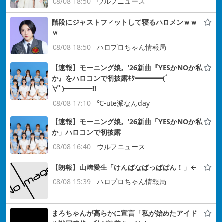
08/08 18:50
ウルフニュース
階段にジャストフィットして寝るハロメンｗｗ
ｗ
08/08 18:50
ハロプロちゃん情報局
【速報】モーニング娘。’26新曲『YESかNOか私
か』をハロコンで初披露ｷﾀ━━━━(ﾟ
∀ﾟ)━━━━!!
08/08 17:10
℃-ute派なんday
【速報】モーニング娘。’26新曲「YESかNOか私
か」ハロコンで初披露
08/08 16:40
ウルフニュース
【朗報】山﨑愛生「けんぱなぱっぱぱん！」←
08/08 15:39
ハロプロちゃん情報局
まろちゃんが高らかに宣言「私が始めたアイド