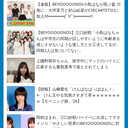
【速報】BEYOOOOONDS小島はなが雨ノ森 川
海に、大坪茉乃と杉山結菜がCHICA#TETSUに
加入ｷﾀ━━━━(ﾟ∀ﾟ)━━━━!!
【BEYOOOOONDS】江口紗耶「小島はなちゃ
んは中学生の同期が話しやすいように年齢差を
感じさせないような接し方とか工夫してるが、
同期2人は気づいてない」
上國料萌衣ちゃん、留学中にマックのバイトに
応募するも書類選考で落とされてしまう
【朗報】山﨑愛生「けんぱなぱっぱぱん！」
← けん玉やる気無さすぎて草ｗｗｗｗｗｗｗ
ｗ【モーニング娘。’26】
岡村ほまれ、江口紗耶バーイベに出演してヲタ
イジり「やさしい世界のBEYOOOOONDSに対