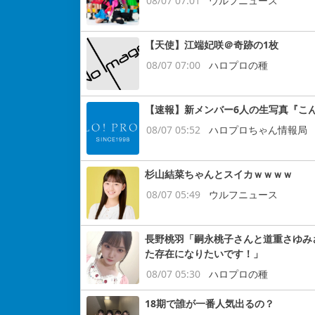
08/07 07:01
ウルフニュース
【天使】江端妃咲＠奇跡の1枚
08/07 07:00
ハロプロの種
【速報】新メンバー6人の生写真『こ
08/07 05:52
ハロプロちゃん情報局
杉山結菜ちゃんとスイカｗｗｗｗ
08/07 05:49
ウルフニュース
長野桃羽「嗣永桃子さんと道重さゆみ
た存在になりたいです！」
08/07 05:30
ハロプロの種
18期で誰が一番人気出るの？