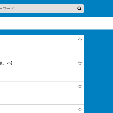
。’26】