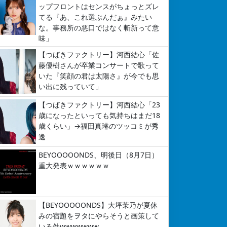
ップフロントはセンスがちょっとズレ
てる『あ、これ選ぶんだぁ』みたい
な。事務所の悪口ではなく斬新って意
味」
【つばきファクトリー】河西結心「佐
藤優樹さんが卒業コンサートで歌って
いた『笑顔の君は太陽さ』が今でも思
い出に残っていて」
【つばきファクトリー】河西結心「23
歳になったといっても気持ちはまだ18
歳くらい」→福田真琳のツッコミが秀
逸
BEYOOOOONDS、明後日（8月7日）
重大発表ｗｗｗｗｗｗ
【BEYOOOOONDS】大坪茉乃が夏休
みの宿題をヲタにやらそうと画策して
いる件wwwwwww