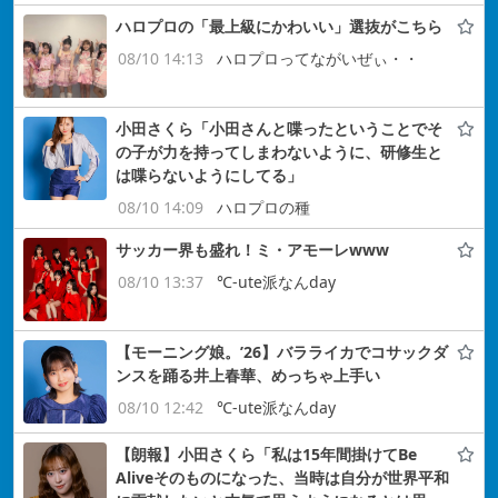
ハロプロの「最上級にかわいい」選抜がこちら
08/10 14:13
ハロプロってながいぜぃ・・
小田さくら「小田さんと喋ったということでそ
の子が力を持ってしまわないように、研修生と
は喋らないようにしてる」
08/10 14:09
ハロプロの種
サッカー界も盛れ！ミ・アモーレwww
08/10 13:37
℃-ute派なんday
【モーニング娘。’26】バラライカでコサックダ
ンスを踊る井上春華、めっちゃ上手い
08/10 12:42
℃-ute派なんday
【朗報】小田さくら「私は15年間掛けてBe
Aliveそのものになった、当時は自分が世界平和