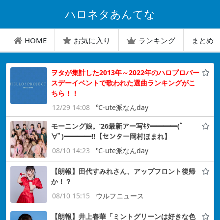
ハロネタあんてな
HOME
お気に入り
ランキング
まとめ
ヲタが集計した2013年～2022年のハロプロバー
スデーイベントで歌われた選曲ランキングがこ
ちら！！
12/29 14:08
℃-ute派なんday
モーニング娘。’26最新アー写ｷﾀ━━━━(ﾟ
∀ﾟ)━━━━!!【センター岡村ほまれ】
08/10 14:23
℃-ute派なんday
【朗報】田代すみれさん、アップフロント復帰
か！？
08/10 15:15
ウルフニュース
【朗報】井上春華「ミントグリーンは好きな色