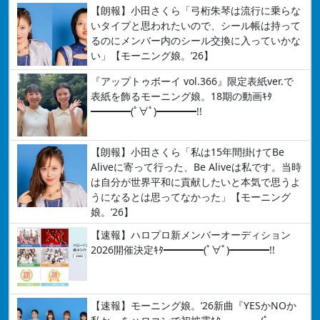
【朗報】小田さくら「弓桁朱琴は流行に乗らな
いタイプと思われたいので、シール帳は持って
るのにメンバー内のシール交換に入っていかな
い」【モーニング娘。’26】
『アップトゥボーイ vol.366』限定表紙ver.で
表紙を飾るモーニング娘。18期の動画ｷﾀ
━━━━(ﾟ∀ﾟ)━━━━!!
【朗報】小田さくら「私は15年間掛けてBe
Aliveに寄って行った、Be Aliveは私です。当時
は自分が世界平和に貢献したいと本気で思うよ
うになるとは思ってなかった」【モーニング
娘。’26】
【速報】ハロプロ新メンバーオーディション
2026開催決定ｷﾀ━━━━(ﾟ∀ﾟ)━━━━!!
【速報】モーニング娘。’26新曲『YESかNOか