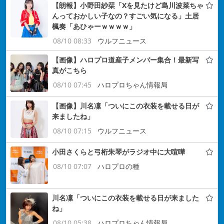
【朗報】小野田紗栞「Xを見たけど島川波菜ちゃ
んっておかしい子なの？すごい気になる」土居
楓奏「あひゃーｗｗｗｗ」
08/10 08:33
ウルフニュース
【画像】ハロプロ道産子メンバー集合！最新写
真がこちら
08/10 07:45
ハロプロちゃん情報局
【画像】川名凜「ついにこの衣装を載せる日が
来ましたね」
08/10 07:15
ウルフニュース
小田さくらと弓桁朱琴がラジオ中に大喧嘩
08/10 07:07
ハロプロの種
川名凜「ついにこの衣装を載せる日が来ました
ね」
08/10 05:38
ハロプロちゃん情報局