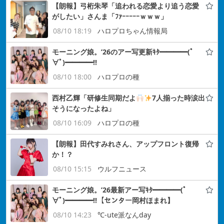
【朗報】弓桁朱琴「追われる恋愛より追う恋愛
がしたい」さんま「ﾌｧｰｰｰｰｰｗｗｗ」
08/10 18:19
ハロプロちゃん情報局
モーニング娘。’26のアー写更新ｷﾀ━━━━(ﾟ
∀ﾟ)━━━━!!
08/10 18:00
ハロプロの種
西村乙輝「研修生同期だよ
7人揃った時涙出
そうになったよね」
08/10 16:09
ハロプロの種
【朗報】田代すみれさん、アップフロント復帰
か！？
08/10 15:15
ウルフニュース
モーニング娘。’26最新アー写ｷﾀ━━━━(ﾟ
∀ﾟ)━━━━!!【センター岡村ほまれ】
08/10 14:23
℃-ute派なんday