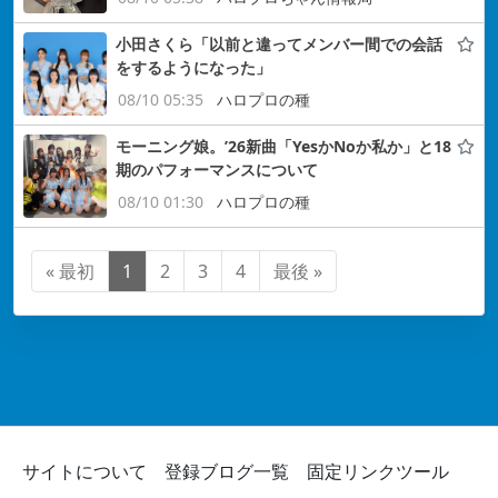
小田さくら「以前と違ってメンバー間での会話
をするようになった」
08/10 05:35
ハロプロの種
モーニング娘。’26新曲「YesかNoか私か」と18
期のパフォーマンスについて
08/10 01:30
ハロプロの種
« 最初
1
2
3
4
最後 »
サイトについて
登録ブログ一覧
固定リンクツール