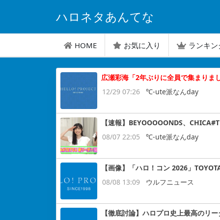
ハロネタあんてな
HOME
お気に入り
ランキン
広瀬彩海「2年ぶりに全員で集まりま
12/29 07:26
℃-ute派なんday
【速報】BEYOOOOONDS、CHIC
08/07 22:05
℃-ute派なんday
【画像】「ハロ！コン 2026」TOYOT
08/08 13:09
ウルフニュース
【徹底討論】ハロプロ史上最高のリー