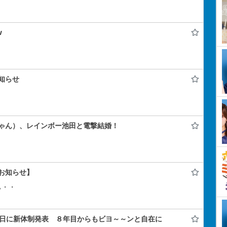
w
知らせ
ゃん）、レインボー池田と電撃結婚！
お知らせ】
ぃ・・
年記念日に新体制発表 ８年目からもビヨ～～ンと自在に