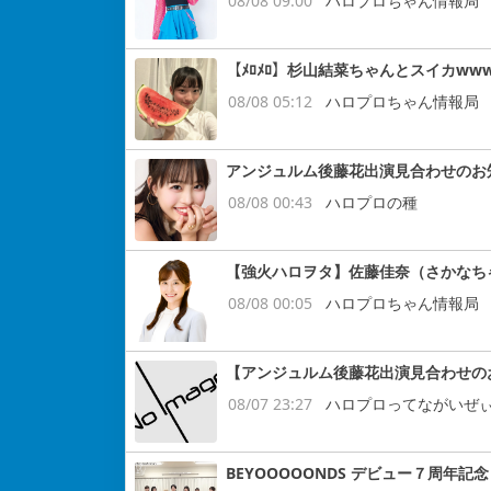
08/08 09:00
ハロプロちゃん情報局
【ﾒﾛﾒﾛ】杉山結菜ちゃんとスイカww
08/08 05:12
ハロプロちゃん情報局
アンジュルム後藤花出演見合わせのお
08/08 00:43
ハロプロの種
【強火ハロヲタ】佐藤佳奈（さかなち
08/08 00:05
ハロプロちゃん情報局
【アンジュルム後藤花出演見合わせの
08/07 23:27
ハロプロってながいぜ
BEYOOOOONDS デビュー７周