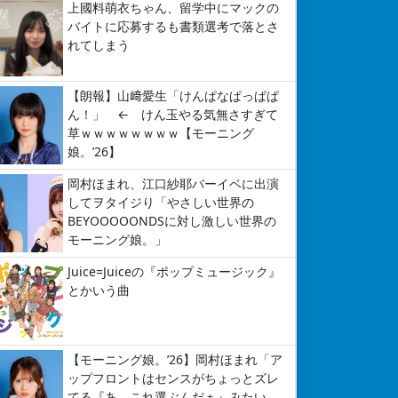
上國料萌衣ちゃん、留学中にマックの
バイトに応募するも書類選考で落とさ
れてしまう
【朗報】山﨑愛生「けんぱなぱっぱぱ
ん！」 ← けん玉やる気無さすぎて
草ｗｗｗｗｗｗｗｗ【モーニング
娘。’26】
岡村ほまれ、江口紗耶バーイベに出演
してヲタイジり「やさしい世界の
BEYOOOOONDSに対し激しい世界の
モーニング娘。」
Juice=Juiceの『ポップミュージック』
とかいう曲
【モーニング娘。’26】岡村ほまれ「ア
ップフロントはセンスがちょっとズレ
てる『あ、これ選ぶんだぁ』みたい