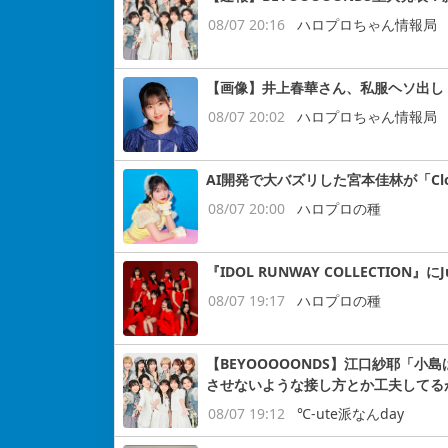
08/07 20:16
ハロプロちゃん情報局
【画像】井上春華さん、私服ヘソ出し
08/07 20:02
ハロプロちゃん情報局
AI開発で大バズリした宮本佳林が「Cloud
08/07 20:00
ハロプロの種
『IDOL RUNWAY COLLECTION』にJ
08/07 19:17
ハロプロの種
【BEYOOOOONDS】江口紗耶「
させないような接し方とか工夫してる
08/07 19:12
℃-ute派なんday