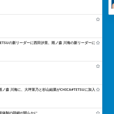
A#TETSUの新リーダーに西田汐里、雨ノ森 川海の新リーダーに
雨ノ森 川海に、大坪茉乃と杉山結菜がCHICA#TETSUに加入
！新体制の詳細が明らかに