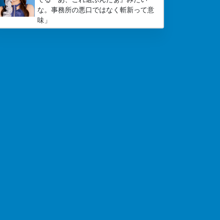
な。事務所の悪口ではなく斬新って意
味」