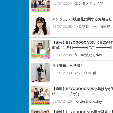
08/07 22:54
エンタメアライブ
アンジュルム後藤花に関するお知らせ
08/07 22:08
ハロプロちゃん情報局
【速報】BEYOOOOONDS、CHIC
前田こころｷﾀ━━━━(ﾟ∀ﾟ)━━━━!!
08/07 22:05
℃-ute派なんday
井上春華、へそ出し
08/07 21:30
ハロプロの種
【速報】BEYOOOOONDS小島はなが
ｷﾀ━━━━(ﾟ∀ﾟ)━━━━!!
08/07 21:23
℃-ute派なんday
【速報】BEYOOOOONDS重大発表