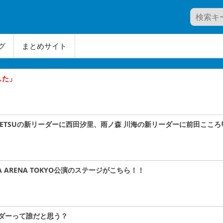
グ
まとめサイト
した」
A#TETSUの新リーダーに西田汐里、雨ノ森 川海の新リーダーに前田こころｷﾀ
A ARENA TOKYO公演のステージがこちら！！
ダーって誰だと思う？