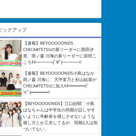
ピックアップ
【速報】BEYOOOOONDS、
CHICA#TETSUの新リーダーに西田汐
里、雨ノ森 川海の新リーダーに前田こ
ころｷﾀ━━━━(ﾟ∀ﾟ)━━━━!!
【速報】BEYOOOOONDS小島はなが
雨ノ森 川海に、大坪茉乃と杉山結菜が
CHICA#TETSUに加入ｷﾀ━━━━(ﾟ
∀ﾟ)━━━━!!
【BEYOOOOONDS】江口紗耶「小島
はなちゃんは中学生の同期が話しやす
いように年齢差を感じさせないような
接し方とか工夫してるが、同期2人は気
づいてない」