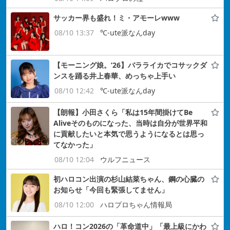
サッカー界も盛れ！ミ・アモーレwww
08/10 13:37
℃-ute派なんday
【モーニング娘。’26】バラライカでコサックダ
ンスを踊る井上春華、めっちゃ上手い
08/10 12:42
℃-ute派なんday
【朗報】小田さくら「私は15年間掛けてBe
Aliveそのものになった、当時は自分が世界平和
に貢献したいと本気で思うようになるとは思っ
てなかった」
08/10 12:04
ウルフニュース
初ハロコン出演の杉山結菜ちゃん、鋼の心臓の
お知らせ「今回も緊張してません」
08/10 12:00
ハロプロちゃん情報局
ハロ！コン2026の「革命道中」「最上級にかわ