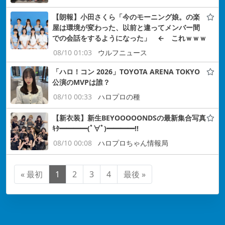
【朗報】小田さくら「今のモーニング娘。の楽
屋は環境が変わった、以前と違ってメンバー間
での会話をするようになった」 ← これｗｗｗ
08/10 01:03
ウルフニュース
「ハロ！コン 2026」TOYOTA ARENA TOKYO
公演のMVPは誰？
08/10 00:33
ハロプロの種
【新衣装】新生BEYOOOOONDSの最新集合写真
ｷﾀ━━━━(ﾟ∀ﾟ)━━━━!!
08/10 00:08
ハロプロちゃん情報局
« 最初
1
2
3
4
最後 »