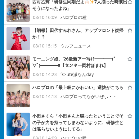
西村乙輝「研修生同期だよ
7人揃った時涙出
そうになったよね」
08/10 16:09
ハロプロの種
【朗報】田代すみれさん、アップフロント復帰
か！？
08/10 15:15
ウルフニュース
モーニング娘。’26最新アー写ｷﾀ━━━━(ﾟ
∀ﾟ)━━━━!!【センター岡村ほまれ】
08/10 14:23
℃-ute派なんday
ハロプロの「最上級にかわいい」選抜がこちら
08/10 14:13
ハロプロってながいぜぃ・・
小田さくら「小田さんと喋ったということでそ
の子が力を持ってしまわないように、研修生と
は喋らないようにしてる」
08/10 14:09
ハロプロの種