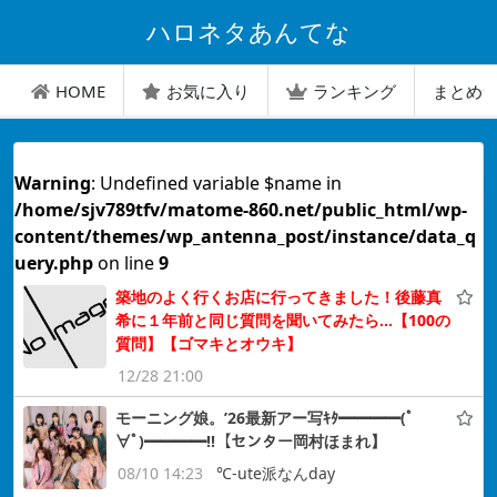
ハロネタあんてな
HOME
お気に入り
ランキング
まとめ
Warning
: Undefined variable $name in
/home/sjv789tfv/matome-860.net/public_html/wp-
content/themes/wp_antenna_post/instance/data_q
uery.php
on line
9
築地のよく行くお店に行ってきました！後藤真
希に１年前と同じ質問を聞いてみたら…【100の
質問】【ゴマキとオウキ】
12/28 21:00
モーニング娘。’26最新アー写ｷﾀ━━━━(ﾟ
∀ﾟ)━━━━!!【センター岡村ほまれ】
08/10 14:23
℃-ute派なんday