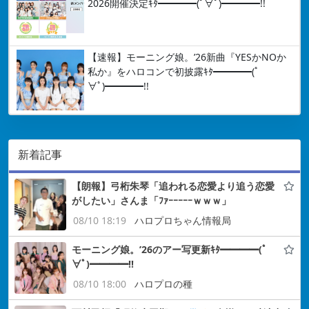
2026開催決定ｷﾀ━━━━(ﾟ∀ﾟ)━━━━!!
【速報】モーニング娘。’26新曲『YESかNOか
私か』をハロコンで初披露ｷﾀ━━━━(ﾟ
∀ﾟ)━━━━!!
新着記事
【朗報】弓桁朱琴「追われる恋愛より追う恋愛
がしたい」さんま「ﾌｧｰｰｰｰｰｗｗｗ」
08/10 18:19
ハロプロちゃん情報局
モーニング娘。’26のアー写更新ｷﾀ━━━━(ﾟ
∀ﾟ)━━━━!!
08/10 18:00
ハロプロの種