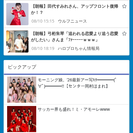
【朗報】田代すみれさん、アップフロント復帰
か！？
08/10 15:15
ウルフニュース
【朗報】弓桁朱琴「追われる恋愛より追う恋愛
がしたい」さんま「ﾌｧｰｰｰｰｰｗｗｗ」
08/10 18:19
ハロプロちゃん情報局
ピックアップ
モーニング娘。’26最新アー写ｷﾀ━━━━(ﾟ
∀ﾟ)━━━━!!【センター岡村ほまれ】
サッカー界も盛れ！ミ・アモーレwww