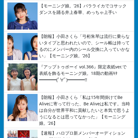
【モーニング娘。’26】バラライカでコサック
ダンスを踊る井上春華、めっちゃ上手い
【朗報】小田さくら「弓桁朱琴は流行に乗らな
いタイプと思われたいので、シール帳は持って
るのにメンバー内のシール交換に入っていかな
い」【モーニング娘。’26】
『アップトゥボーイ vol.366』限定表紙ver.で
表紙を飾るモーニング娘。18期の動画ｷﾀ
━━━━(ﾟ∀ﾟ)━━━━!!
【朗報】小田さくら「私は15年間掛けてBe
Aliveに寄って行った、Be Aliveは私です。当時
は自分が世界平和に貢献したいと本気で思うよ
うになるとは思ってなかった」【モーニング
娘。’26】
【速報】ハロプロ新メンバーオーディション